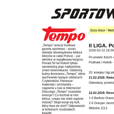
Strona główna
>
Spor
II LIGA. P
„Tempo” wraca! Kultowa
gazeta sportowa – przez
2026-02-22 18:39
dekady obowiązkowa lektura
kibiców w całej Polsce – już
Po prawie trzech m
wkrótce w wyjątkowej książce.
Podhale i Hutnik -
Ponad 50 lat historii tytułu
opowiedzą jego najbardziej
znani dziennikarze. Odsłonią
20. kolejka I ligi pi
kulisy fenomenu „Tempa”, które
wychowało tysiące oddanych
21.02.2026: Reko
Czytelników. Pierwsze
Odwołany, przeło
materiały i archiwalia –
najpierw u nas w Internecie!
Dlaczego „Tempo” rozpalało
22.02.2026: Resov
emocje? Co kochali w nim
1-0 Bartosz Grasz
kibice, czego nie mieli nigdzie
indziej? Skąd wziął się kult,
2-0 Gracjan Jaroc
który trwa do dziś? Odpowiedzi
Widzów 1113.
w kolejnych rozdziałach
książki: