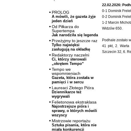
22.02.2026: Podha
0-1 Dominik Frele
PROLOG
A mówili, że gazeta żyje
0-2 Dominik Frele
jeden dzień
1-2 Marcin Michot
Od Piłkarza do
Widzów 650.
Supertempa
Jak narodziła się legenda
Podhale zostało w
Przeżyjmy to jeszcze raz
Tylko najwięksi
41 pkt, 2. Warta
zasługują na okładkę
Szczecin 32, 6. Re
Redaktorzy naczelni
Ci, którzy sterowali
„okrętem Tempo“
Tempo we
wspomnieniach
Gazeta, która została w
pamięci i w sercu
Laureaci Złotego Pióra
Dziennikarze też
wygrywali
Felietonowa ekstraklasa
Najostrzejsze pióra i
sprawy, o których mówili
wszyscy
Mistrzowie reportażu
Sztuka pisania, która nie
miała konkurencji