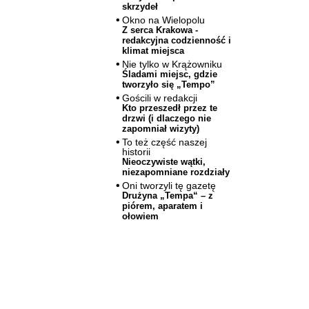
skrzydeł
Okno na Wielopolu
Z serca Krakowa -
redakcyjna codzienność i
klimat miejsca
Nie tylko w Krążowniku
Śladami miejsc, gdzie
tworzyło się „Tempo”
Gościli w redakcji
Kto przeszedł przez te
drzwi (i dlaczego nie
zapomniał wizyty)
To też część naszej
historii
Nieoczywiste wątki,
niezapomniane rozdziały
Oni tworzyli tę gazetę
Drużyna „Tempa“ – z
piórem, aparatem i
ołowiem