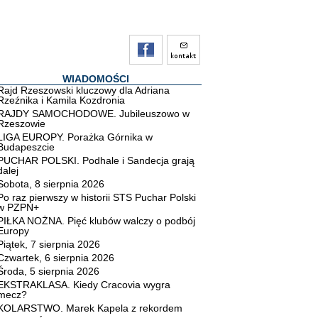
WIADOMOŚCI
Rajd Rzeszowski kluczowy dla Adriana
Rzeźnika i Kamila Kozdronia
RAJDY SAMOCHODOWE. Jubileuszowo w
Rzeszowie
LIGA EUROPY. Porażka Górnika w
Budapeszcie
PUCHAR POLSKI. Podhale i Sandecja grają
dalej
Sobota, 8 sierpnia 2026
Po raz pierwszy w historii STS Puchar Polski
w PZPN+
PIŁKA NOŻNA. Pięć klubów walczy o podbój
Europy
Piątek, 7 sierpnia 2026
Czwartek, 6 sierpnia 2026
Środa, 5 sierpnia 2026
EKSTRAKLASA. Kiedy Cracovia wygra
mecz?
KOLARSTWO. Marek Kapela z rekordem