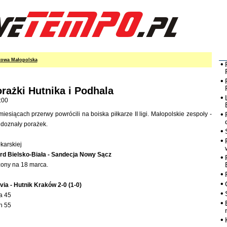
towa Małopolska
orażki Hutnika i Podhala
:00
iesiącach przerwy powrócili na boiska piłkarze II ligi. Małopolskie zespoły -
 doznały porażek.
łkarskiej
rd Bielsko-Biała - Sandecja Nowy Sącz
żony na 18 marca.
ia - Hutnik Kraków 2-0 (1-0)
a 45
h 55