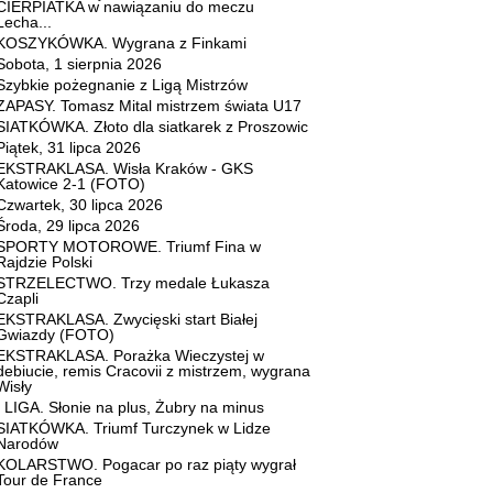
CIERPIATKA w nawiązaniu do meczu
Lecha...
KOSZYKÓWKA. Wygrana z Finkami
Sobota, 1 sierpnia 2026
Szybkie pożegnanie z Ligą Mistrzów
ZAPASY. Tomasz Mital mistrzem świata U17
SIATKÓWKA. Złoto dla siatkarek z Proszowic
Piątek, 31 lipca 2026
EKSTRAKLASA. Wisła Kraków - GKS
Katowice 2-1 (FOTO)
Czwartek, 30 lipca 2026
Środa, 29 lipca 2026
SPORTY MOTOROWE. Triumf Fina w
Rajdzie Polski
STRZELECTWO. Trzy medale Łukasza
Czapli
EKSTRAKLASA. Zwycięski start Białej
Gwiazdy (FOTO)
EKSTRAKLASA. Porażka Wieczystej w
debiucie, remis Cracovii z mistrzem, wygrana
Wisły
I LIGA. Słonie na plus, Żubry na minus
SIATKÓWKA. Triumf Turczynek w Lidze
Narodów
KOLARSTWO. Pogacar po raz piąty wygrał
Tour de France