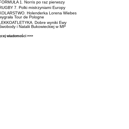
FORMUŁA 1. Norris po raz pierwszy
RUGBY 7. Polki mistrzyniami Europy
KOLARSTWO. Holenderka Lorena Wiebes
wygrała Tour de Pologne
LEKKOATLETYKA. Dobre wyniki Ewy
Swobody i Natalii Bukowieckiej w MP
ęcej wiadomości >>>