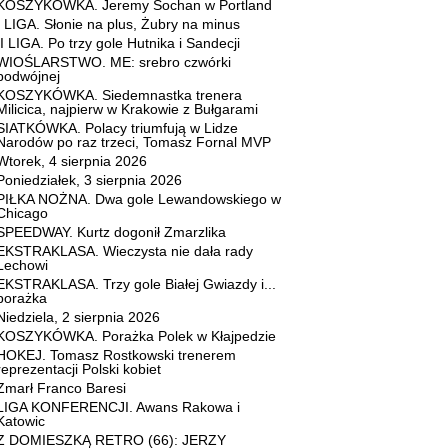
KOSZYKÓWKA. Jeremy Sochan w Portland
I LIGA. Słonie na plus, Żubry na minus
II LIGA. Po trzy gole Hutnika i Sandecji
WIOŚLARSTWO. ME: srebro czwórki
podwójnej
KOSZYKÓWKA. Siedemnastka trenera
Milicica, najpierw w Krakowie z Bułgarami
SIATKÓWKA. Polacy triumfują w Lidze
Narodów po raz trzeci, Tomasz Fornal MVP
Wtorek, 4 sierpnia 2026
Poniedziałek, 3 sierpnia 2026
PIŁKA NOŻNA. Dwa gole Lewandowskiego w
Chicago
SPEEDWAY. Kurtz dogonił Zmarzlika
EKSTRAKLASA. Wieczysta nie dała rady
Lechowi
EKSTRAKLASA. Trzy gole Białej Gwiazdy i...
porażka
Niedziela, 2 sierpnia 2026
KOSZYKÓWKA. Porażka Polek w Kłajpedzie
HOKEJ. Tomasz Rostkowski trenerem
reprezentacji Polski kobiet
Zmarł Franco Baresi
LIGA KONFERENCJI. Awans Rakowa i
Katowic
Z DOMIESZKĄ RETRO (66): JERZY