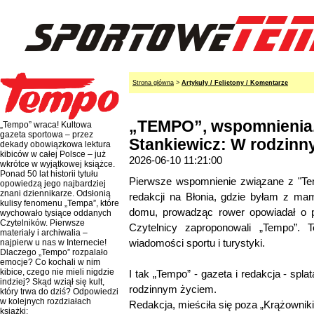
Strona główna
>
Artykuły / Felietony / Komentarze
„TEMPO”, wspomnienia.
„Tempo” wraca! Kultowa
gazeta sportowa – przez
Stankiewicz: W rodzin
dekady obowiązkowa lektura
kibiców w całej Polsce – już
2026-06-10 11:21:00
wkrótce w wyjątkowej książce.
Ponad 50 lat historii tytułu
Pierwsze wspomnienie związane z "Te
opowiedzą jego najbardziej
znani dziennikarze. Odsłonią
redakcji na Błonia, gdzie byłam z ma
kulisy fenomenu „Tempa”, które
domu, prowadząc rower opowiadał o 
wychowało tysiące oddanych
Czytelników. Pierwsze
Czytelnicy zaproponowali „Tempo”. Te
materiały i archiwalia –
wiadomości sportu i turystyki.
najpierw u nas w Internecie!
Dlaczego „Tempo” rozpalało
emocje? Co kochali w nim
kibice, czego nie mieli nigdzie
I tak „Tempo” - gazeta i redakcja - spla
indziej? Skąd wziął się kult,
rodzinnym życiem.
który trwa do dziś? Odpowiedzi
w kolejnych rozdziałach
Redakcja, mieściła się poza „Krążowniki
książki: