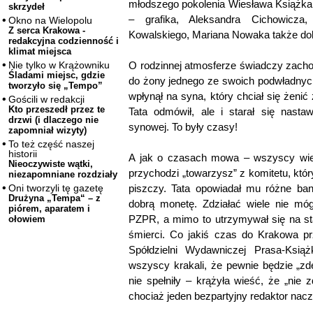
młodszego pokolenia Wiesława Książka 
skrzydeł
– grafika, Aleksandra Cichowicza,
Okno na Wielopolu
Z serca Krakowa -
Kowalskiego, Mariana Nowaka także do
redakcyjna codzienność i
klimat miejsca
O rodzinnej atmosferze świadczy zachowa
Nie tylko w Krążowniku
Śladami miejsc, gdzie
do żony jednego ze swoich podwładnych,
tworzyło się „Tempo”
wpłynął na syna, który chciał się żenić
Gościli w redakcji
Kto przeszedł przez te
Tata odmówił, ale i starał się nasta
drzwi (i dlaczego nie
synowej. To były czasy!
zapomniał wizyty)
To też część naszej
historii
A jak o czasach mowa – wszyscy wiedz
Nieoczywiste wątki,
przychodzi „towarzysz” z komitetu, któr
niezapomniane rozdziały
piszczy. Tata opowiadał mu różne ban
Oni tworzyli tę gazetę
Drużyna „Tempa“ – z
dobrą monetę. Zdziałać wiele nie mógł
piórem, aparatem i
PZPR, a mimo to utrzymywał się na st
ołowiem
śmierci. Co jakiś czas do Krakowa prz
Spółdzielni Wydawniczej Prasa-Ksi
wszyscy krakali, że pewnie będzie „zd
nie spełniły – krążyła wieść, że „nie
chociaż jeden bezpartyjny redaktor nacz