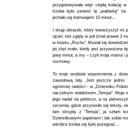
przygotowywała więc ciepłą kolację w
trzeba było zanieść tę „wałówkę” na 
jechało się tramwajem 15 minut...
I drugi obrazek, który towarzyszył mi
ojciec stoi zgięty w pół (miał prawie 2 
w kiosku „Ruchu”. Musiał się dowiedzieć,
jej zbyt mało, kiedy jest przywożona i
parę minut, a my – czyli moja mama i 
rozmowy.
To moje osobiste wspomnienia z dziec
zawodową taty. Jest jeszcze jedno:
ogromnej radości - w „Dzienniku Polski
naczelnym redaktorem „Tempa”. Moja red
jego nadal na parterze, a na pierwszy
zecernia, gdzie przynosiło się teksty, s
tam skrypty z "Tempa", ja szłam kor
Dziennikowymi papierami i tak sobie mac
wkrótce trzeba się było pożegnać…