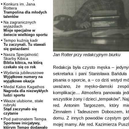
Konkurs im. Jana
Rottera
Trampolina dla młodych
talentów
Na zagranicznych
wyjazdach
Misje specjalne w
świecie wielkiego sportu
Tempo kuźnią kadr
Tu zaczynali. Tu stawali
się gwiazdami
Jan Rotter przy redakcyjnym biurku
Nasza Specjalność:
Skarby Kibica
Biblia kibica, na którą
Redakcja była czysto męska – jedyny
czekało się co rok
Wydania jubileuszowe
sekretarka i pani Stanisława Bańduła
Wyjątkowe numery na
pisania o sporcie, a – co dziś wstyd mó
wyjątkowe okazje
uważano, że męsko-damski zespół
Medal Kalos Kagathos
Nagroda dla niezwykłych
komplikacje… Atmosfera panowała jed
ludzi sportu
wszystkie żony i dzieci „tempaków”. Naj
Wasze ulubione, stałe
rubryki
red. Antonim Targoszem, który mi
Stąd zaczynało się
Zimnalem i Tadeuszem Doboszem, któ
czytanie
domu. Z innych powodów częstym gośc
Pod patronatem Tempa
Sportowe inicjatywy,
mojej mamy. Ale red. Kazimierza Puszk
którym Tempo dodawało