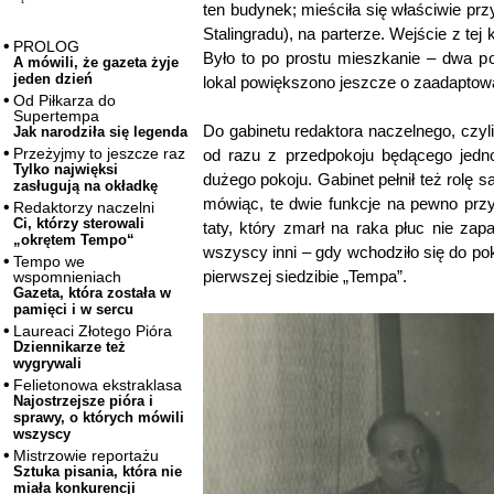
ten budynek; mieściła się właściwie pr
Stalingradu), na parterze. Wejście z te
PROLOG
Było to po prostu mieszkanie – dwa po
A mówili, że gazeta żyje
jeden dzień
lokal powiększono jeszcze o zaadaptow
Od Piłkarza do
Supertempa
Do gabinetu redaktora naczelnego, czyli
Jak narodziła się legenda
Przeżyjmy to jeszcze raz
od razu z przedpokoju będącego jedno
Tylko najwięksi
dużego pokoju. Gabinet pełnił też rolę sa
zasługują na okładkę
mówiąc, te dwie funkcje na pewno przy
Redaktorzy naczelni
Ci, którzy sterowali
taty, który zmarł na raka płuc nie zapa
„okrętem Tempo“
wszyscy inni – gdy wchodziło się do po
Tempo we
pierwszej siedzibie „Tempa”.
wspomnieniach
Gazeta, która została w
pamięci i w sercu
Laureaci Złotego Pióra
Dziennikarze też
wygrywali
Felietonowa ekstraklasa
Najostrzejsze pióra i
sprawy, o których mówili
wszyscy
Mistrzowie reportażu
Sztuka pisania, która nie
miała konkurencji