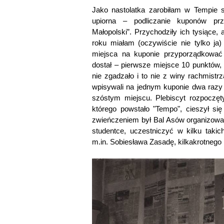
Jako nastolatka zarobiłam w Tempie s
upiorna – podliczanie kuponów pr
Małopolski”. Przychodziły ich tysiące,
roku miałam (oczywiście nie tylko ja
miejsca na kuponie przyporządkować
dostał – pierwsze miejsce 10 punktów, 
nie zgadzało i to nie z winy rachmistrza
wpisywali na jednym kuponie dwa razy
szóstym miejscu. Plebiscyt rozpoczęt
którego powstało "Tempo", cieszył s
zwieńczeniem był Bal Asów organizowany
studentce, uczestniczyć w kilku taki
m.in. Sobiesława Zasadę, kilkakrotnego 