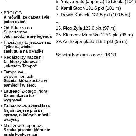
5. Yukiya Sato (Japonia) 131.8 pkt (104.
6. Kamil Stoch 131.6 pkt (101 m)
PROLOG
7. Dawid Kubacki 131.5 pkt (100.5 m)
A mówili, że gazeta żyje
...
jeden dzień
Od Piłkarza do
15. Piotr Żyła 123.6 pkt (97 m)
Supertempa
25. Klemens Murańka 119.2 pkt (96 m)
Jak narodziła się legenda
29. Andrzej Stękała 116.1 pkt (95 m)
Przeżyjmy to jeszcze raz
Tylko najwięksi
zasługują na okładkę
Sobotni konkurs o godz. 16.30.
Redaktorzy naczelni
Ci, którzy sterowali
„okrętem Tempo“
Tempo we
wspomnieniach
Gazeta, która została w
pamięci i w sercu
Laureaci Złotego Pióra
Dziennikarze też
wygrywali
Felietonowa ekstraklasa
Najostrzejsze pióra i
sprawy, o których mówili
wszyscy
Mistrzowie reportażu
Sztuka pisania, która nie
miała konkurencji