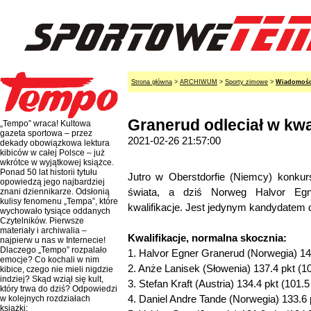
Strona główna
>
ARCHIWUM
>
Sporty zimowe
>
Wiadomośc
Granerud odleciał w kwa
„Tempo” wraca! Kultowa
gazeta sportowa – przez
2021-02-26 21:57:00
dekady obowiązkowa lektura
kibiców w całej Polsce – już
wkrótce w wyjątkowej książce.
Ponad 50 lat historii tytułu
Jutro w Oberstdorfie (Niemcy) konkur
opowiedzą jego najbardziej
świata, a dziś Norweg Halvor Egn
znani dziennikarze. Odsłonią
kulisy fenomenu „Tempa”, które
kwalifikacje. Jest jedynym kandydatem do
wychowało tysiące oddanych
Czytelników. Pierwsze
materiały i archiwalia –
Kwalifikacje, normalna skocznia:
najpierw u nas w Internecie!
Dlaczego „Tempo” rozpalało
1. Halvor Egner Granerud (Norwegia) 14
emocje? Co kochali w nim
2. Anże Lanisek (Słowenia) 137.4 pkt (1
kibice, czego nie mieli nigdzie
indziej? Skąd wziął się kult,
3. Stefan Kraft (Austria) 134.4 pkt (101.
który trwa do dziś? Odpowiedzi
4. Daniel Andre Tande (Norwegia) 133.6 
w kolejnych rozdziałach
książki: