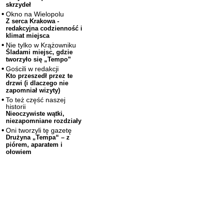
skrzydeł
Okno na Wielopolu
Z serca Krakowa -
redakcyjna codzienność i
klimat miejsca
Nie tylko w Krążowniku
Śladami miejsc, gdzie
tworzyło się „Tempo”
Gościli w redakcji
Kto przeszedł przez te
drzwi (i dlaczego nie
zapomniał wizyty)
To też część naszej
historii
Nieoczywiste wątki,
niezapomniane rozdziały
Oni tworzyli tę gazetę
Drużyna „Tempa“ – z
piórem, aparatem i
ołowiem