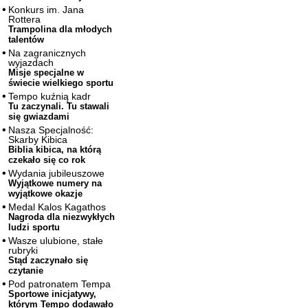
Konkurs im. Jana
Rottera
Trampolina dla młodych
talentów
Na zagranicznych
wyjazdach
Misje specjalne w
świecie wielkiego sportu
Tempo kuźnią kadr
Tu zaczynali. Tu stawali
się gwiazdami
Nasza Specjalność:
Skarby Kibica
Biblia kibica, na którą
czekało się co rok
Wydania jubileuszowe
Wyjątkowe numery na
wyjątkowe okazje
Medal Kalos Kagathos
Nagroda dla niezwykłych
ludzi sportu
Wasze ulubione, stałe
rubryki
Stąd zaczynało się
czytanie
Pod patronatem Tempa
Sportowe inicjatywy,
którym Tempo dodawało