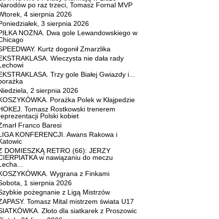
Narodów po raz trzeci, Tomasz Fornal MVP
Wtorek, 4 sierpnia 2026
Poniedziałek, 3 sierpnia 2026
PIŁKA NOŻNA. Dwa gole Lewandowskiego w
Chicago
SPEEDWAY. Kurtz dogonił Zmarzlika
EKSTRAKLASA. Wieczysta nie dała rady
Lechowi
EKSTRAKLASA. Trzy gole Białej Gwiazdy i...
porażka
Niedziela, 2 sierpnia 2026
KOSZYKÓWKA. Porażka Polek w Kłajpedzie
HOKEJ. Tomasz Rostkowski trenerem
reprezentacji Polski kobiet
Zmarł Franco Baresi
LIGA KONFERENCJI. Awans Rakowa i
Katowic
Z DOMIESZKĄ RETRO (66): JERZY
CIERPIATKA w nawiązaniu do meczu
Lecha...
KOSZYKÓWKA. Wygrana z Finkami
Sobota, 1 sierpnia 2026
Szybkie pożegnanie z Ligą Mistrzów
ZAPASY. Tomasz Mital mistrzem świata U17
SIATKÓWKA. Złoto dla siatkarek z Proszowic