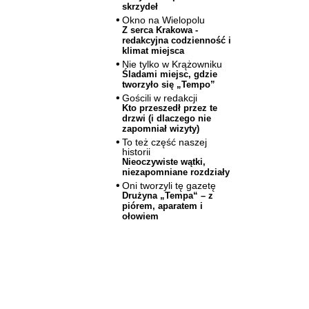
skrzydeł
Okno na Wielopolu
Z serca Krakowa -
redakcyjna codzienność i
klimat miejsca
Nie tylko w Krążowniku
Śladami miejsc, gdzie
tworzyło się „Tempo”
Gościli w redakcji
Kto przeszedł przez te
drzwi (i dlaczego nie
zapomniał wizyty)
To też część naszej
historii
Nieoczywiste wątki,
niezapomniane rozdziały
Oni tworzyli tę gazetę
Drużyna „Tempa“ – z
piórem, aparatem i
ołowiem