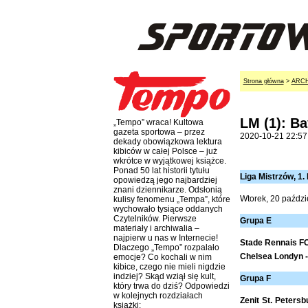
Strona główna
>
ARC
LM (1): B
„Tempo” wraca! Kultowa
gazeta sportowa – przez
2020-10-21 22:57
dekady obowiązkowa lektura
kibiców w całej Polsce – już
wkrótce w wyjątkowej książce.
Ponad 50 lat historii tytułu
Liga Mistrzów, 1. 
opowiedzą jego najbardziej
znani dziennikarze. Odsłonią
Wtorek, 20 paździ
kulisy fenomenu „Tempa”, które
wychowało tysiące oddanych
Czytelników. Pierwsze
Grupa E
materiały i archiwalia –
najpierw u nas w Internecie!
Stade Rennais FC
Dlaczego „Tempo” rozpalało
Chelsea Londyn - 
emocje? Co kochali w nim
kibice, czego nie mieli nigdzie
indziej? Skąd wziął się kult,
Grupa F
który trwa do dziś? Odpowiedzi
w kolejnych rozdziałach
Zenit St. Petersb
książki: