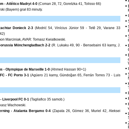
 - Atlético Madryt 4-0
(Coman 28, 72, Goretzka 41, Tolisso 66)
i (Bayern) grał 83 minuty.
zachtar Donieck 2-3
(Modrić 54, Vinícius Júnior 59 - Tetê 29, Varane 33
42)
on Marciniak, AVAR: Tomasz Kwiatkowski.
 Borussia Mönchengladbach 2-2
(R. Lukaku 49, 90 - Bensebaini 63 karny, J.
s - Olympique de Marseille 1-0
(Ahmed Hassan 90+1)
FC - FC Porto 3-1
(Agüero 21 karny, Gündoğan 65, Ferrán Torres 73 - Luis
 Liverpool FC 0-1
(Tagliafico 35 samob.)
kasz Wachowski.
erning - Atalanta Bergamo 0-4
(Zapata 26, Gómez 36, Muriel 42, Aleksei