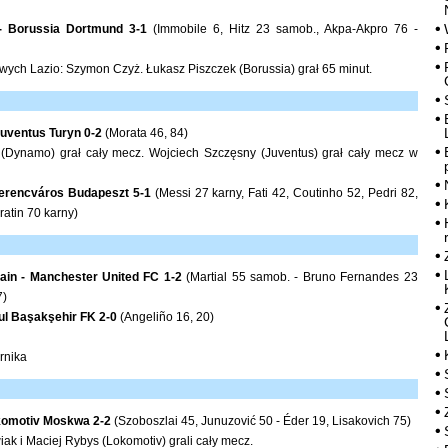
- Borussia Dortmund 3-1
(Immobile 6, Hitz 23 samob., Akpa-Akpro 76 -
ych Lazio: Szymon Czyż. Łukasz Piszczek (Borussia) grał 65 minut.
uventus Turyn 0-2
(Morata 46, 84)
(Dynamo) grał cały mecz. Wojciech Szczęsny (Juventus) grał cały mecz w
Ferencváros Budapeszt 5-1
(Messi 27 karny, Fati 42, Coutinho 52, Pedri 82,
atin 70 karny)
ain - Manchester United FC 1-2
(Martial 55 samob. - Bruno Fernandes 23
7)
ul Başakşehir FK 2-0
(Angeliño 16, 20)
rnika
komotiv Moskwa 2-2
(Szoboszlai 45, Junuzović 50 - Éder 19, Lisakovich 75)
ak i Maciej Rybys (Lokomotiv) grali cały mecz.