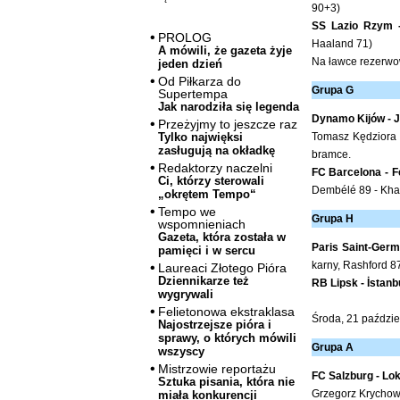
90+3)
SS Lazio Rzym 
PROLOG
Haaland 71)
A mówili, że gazeta żyje
Na ławce rezerwow
jeden dzień
Od Piłkarza do
Grupa G
Supertempa
Jak narodziła się legenda
Dynamo Kijów - J
Przeżyjmy to jeszcze raz
Tomasz Kędziora 
Tylko najwięksi
zasługują na okładkę
bramce.
Redaktorzy naczelni
FC Barcelona - 
Ci, którzy sterowali
Dembélé 89 - Khar
„okrętem Tempo“
Tempo we
Grupa H
wspomnieniach
Gazeta, która została w
Paris Saint-Germ
pamięci i w sercu
karny, Rashford 8
Laureaci Złotego Pióra
Dziennikarze też
RB Lipsk - İstanb
wygrywali
Felietonowa ekstraklasa
Środa, 21 paździe
Najostrzejsze pióra i
sprawy, o których mówili
Grupa A
wszyscy
Mistrzowie reportażu
FC Salzburg - Lo
Sztuka pisania, która nie
Grzegorz Krychowi
miała konkurencji