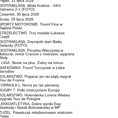
Piątek, 31 lipca 2026
EKSTRAKLASA. Wisła Kraków - GKS
Katowice 2-1 (FOTO)
Czwartek, 30 lipca 2026
Środa, 29 lipca 2026
SPORTY MOTOROWE. Triumf Fina w
Rajdzie Polski
STRZELECTWO. Trzy medale Łukasza
Czapli
EKSTRAKLASA. Zwycięski start Białej
Gwiazdy (FOTO)
EKSTRAKLASA. Porażka Wieczystej w
debiucie, remis Cracovii z mistrzem, wygrana
Wisły
I LIGA. Słonie na plus, Żubry na minus
SIATKÓWKA. Triumf Turczynek w Lidze
Narodów
KOLARSTWO. Pogacar po raz piąty wygrał
Tour de France
FORMUŁA 1. Norris po raz pierwszy
RUGBY 7. Polki mistrzyniami Europy
KOLARSTWO. Holenderka Lorena Wiebes
wygrała Tour de Pologne
LEKKOATLETYKA. Dobre wyniki Ewy
Swobody i Natalii Bukowieckiej w MP
ŻUŻEL. Pawełczak młodzieżowym mistrzem
Polski