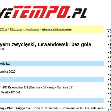
HIWUM
>
Piłka nożna
>
Liga Mistrzów
>
Wiadomośći liga mistrzów
ayern zwycięski, Lewandowski bez gola
:00
kolejka
ernika 2020
 - FC Krasnodar 1-1
(Guirassy 56 karny - Ramírez 59)
Sevilla FC 0-0
urg - Club Brugge 1-2
(Horvath 74 samob. - Bonaventure 63, De Ketelaere