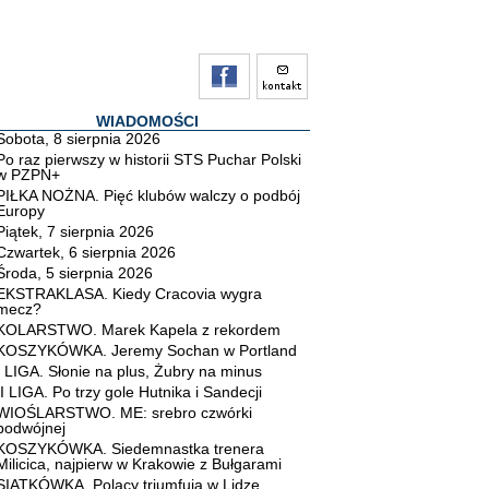
WIADOMOŚCI
Sobota, 8 sierpnia 2026
Po raz pierwszy w historii STS Puchar Polski
w PZPN+
PIŁKA NOŻNA. Pięć klubów walczy o podbój
Europy
Piątek, 7 sierpnia 2026
Czwartek, 6 sierpnia 2026
Środa, 5 sierpnia 2026
EKSTRAKLASA. Kiedy Cracovia wygra
mecz?
KOLARSTWO. Marek Kapela z rekordem
KOSZYKÓWKA. Jeremy Sochan w Portland
I LIGA. Słonie na plus, Żubry na minus
II LIGA. Po trzy gole Hutnika i Sandecji
WIOŚLARSTWO. ME: srebro czwórki
podwójnej
KOSZYKÓWKA. Siedemnastka trenera
Milicica, najpierw w Krakowie z Bułgarami
SIATKÓWKA. Polacy triumfują w Lidze