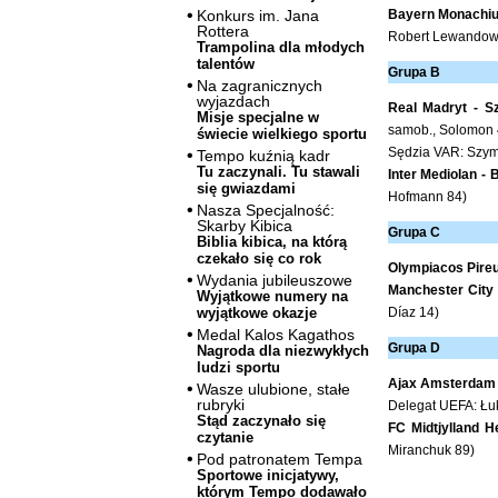
Bayern Monachium
Konkurs im. Jana
Rottera
Robert Lewandowsk
Trampolina dla młodych
talentów
Grupa B
Na zagranicznych
wyjazdach
Real Madryt - S
Misje specjalne w
samob., Solomon 
świecie wielkiego sportu
Sędzia VAR: Szym
Tempo kuźnią kadr
Tu zaczynali. Tu stawali
Inter Mediolan -
się gwiazdami
Hofmann 84)
Nasza Specjalność:
Skarby Kibica
Grupa C
Biblia kibica, na którą
czekało się co rok
Olympiacos Pireu
Wydania jubileuszowe
Manchester City 
Wyjątkowe numery na
Díaz 14)
wyjątkowe okazje
Medal Kalos Kagathos
Grupa D
Nagroda dla niezwykłych
ludzi sportu
Ajax Amsterdam -
Wasze ulubione, stałe
rubryki
Delegat UEFA: Łu
Stąd zaczynało się
FC Midtjylland H
czytanie
Miranchuk 89)
Pod patronatem Tempa
Sportowe inicjatywy,
którym Tempo dodawało