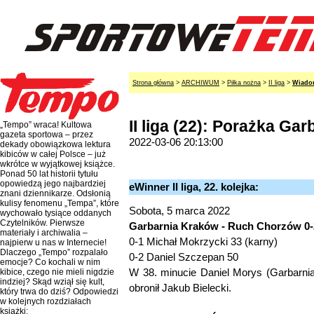
Strona główna
>
ARCHIWUM
>
Piłka nożna
>
II liga
>
Wiadom
II liga (22): Porażka Ga
„Tempo” wraca! Kultowa
gazeta sportowa – przez
2022-03-06 20:13:00
dekady obowiązkowa lektura
kibiców w całej Polsce – już
wkrótce w wyjątkowej książce.
Ponad 50 lat historii tytułu
opowiedzą jego najbardziej
eWinner II liga, 22. kolejka:
znani dziennikarze. Odsłonią
kulisy fenomenu „Tempa”, które
Sobota, 5 marca 2022
wychowało tysiące oddanych
Czytelników. Pierwsze
Garbarnia Kraków - Ruch Chorzów 0-2
materiały i archiwalia –
0-1 Michał Mokrzycki 33 (karny)
najpierw u nas w Internecie!
Dlaczego „Tempo” rozpalało
0-2 Daniel Szczepan 50
emocje? Co kochali w nim
W 38. minucie Daniel Morys (Garbarnia)
kibice, czego nie mieli nigdzie
indziej? Skąd wziął się kult,
obronił Jakub Bielecki.
który trwa do dziś? Odpowiedzi
w kolejnych rozdziałach
książki: