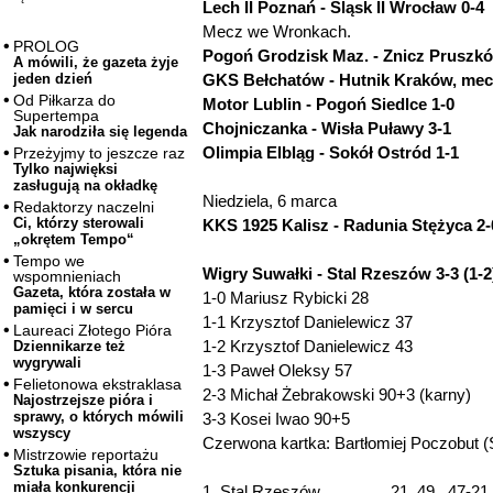
Lech II Poznań - Śląsk II Wrocław 0-4
Mecz we Wronkach.
PROLOG
Pogoń Grodzisk Maz. - Znicz Pruszkó
A mówili, że gazeta żyje
GKS Bełchatów - Hutnik Kraków, me
jeden dzień
Od Piłkarza do
Motor Lublin - Pogoń Siedlce 1-0
Supertempa
Chojniczanka - Wisła Puławy 3-1
Jak narodziła się legenda
Olimpia Elbląg - Sokół Ostród 1-1
Przeżyjmy to jeszcze raz
Tylko najwięksi
zasługują na okładkę
Niedziela, 6 marca
Redaktorzy naczelni
Ci, którzy sterowali
KKS 1925 Kalisz - Radunia Stężyca 2-
„okrętem Tempo“
Tempo we
Wigry Suwałki - Stal Rzeszów 3-3 (1-2
wspomnieniach
Gazeta, która została w
1-0 Mariusz Rybicki 28
pamięci i w sercu
1-1 Krzysztof Danielewicz 37
Laureaci Złotego Pióra
1-2 Krzysztof Danielewicz 43
Dziennikarze też
wygrywali
1-3 Paweł Oleksy 57
Felietonowa ekstraklasa
2-3 Michał Żebrakowski 90+3 (karny)
Najostrzejsze pióra i
sprawy, o których mówili
3-3 Kosei Iwao 90+5
wszyscy
Czerwona kartka: Bartłomiej Poczobut (St
Mistrzowie reportażu
Sztuka pisania, która nie
miała konkurencji
1. Stal Rzeszów 21 49 47-21