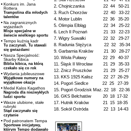
Konkurs im. Jana
2. Chojniczanka 22 44 50-21
Rottera
3. Ruch Chorzów 22 40 33-22
Trampolina dla młodych
talentów
4. Motor Lublin 22 36 35-20
Na zagranicznych
5. Olimpia Elbląg 22 34 25-22
wyjazdach
Misje specjalne w
6. Lech II Poznań 21 33 22-23
świecie wielkiego sportu
7. Wigry Suwałki 22 32 29-27
Tempo kuźnią kadr
8. Radunia Stężyca 22 32 35-34
Tu zaczynali. Tu stawali
się gwiazdami
9. Garbarnia Kraków 21 30 28-27
Nasza Specjalność:
10. Wisła Puławy 22 29 40-37
Skarby Kibica
11. Śląsk II Wrocław 21 29 35-33
Biblia kibica, na którą
czekało się co rok
12. Znicz Pruszków 21 29 25-27
Wydania jubileuszowe
13. KKS 1925 Kalisz 22 27 26-29
Wyjątkowe numery na
wyjątkowe okazje
14. Pogoń Siedlce 22 25 27-39
Medal Kalos Kagathos
15. Pogoń Grodzisk Maz. 22 18 22-36
Nagroda dla niezwykłych
16. GKS Bełchatów 20 18 17-32
ludzi sportu
17. Hutnik Kraków 21 15 18-35
Wasze ulubione, stałe
rubryki
18. Sokół Ostróda 22 13 14-43
Stąd zaczynało się
czytanie
Pod patronatem Tempa
Sportowe inicjatywy,
którym Tempo dodawało