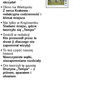
skrzydeł
Okno na Wielopolu
Z serca Krakowa -
redakcyjna codzienność i
klimat miejsca
Nie tylko w Krążowniku
Śladami miejsc, gdzie
tworzyło się „Tempo”
Gościli w redakcji
Kto przeszedł przez te
drzwi (i dlaczego nie
zapomniał wizyty)
To też część naszej
historii
Nieoczywiste wątki,
niezapomniane rozdziały
Oni tworzyli tę gazetę
Drużyna „Tempa“ – z
piórem, aparatem i
ołowiem