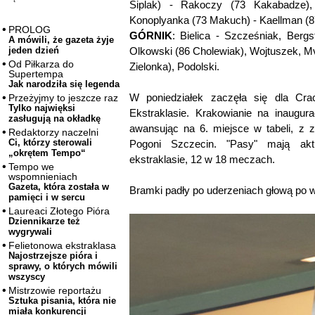
Siplak) - Rakoczy (73 Kakabadze),
Konoplyanka (73 Makuch) - Kaellman (8
PROLOG
GÓRNIK
: Bielica - Szcześniak, Berg
A mówili, że gazeta żyje
Olkowski (86 Cholewiak), Wojtuszek, M
jeden dzień
Od Piłkarza do
Zielonka), Podolski.
Supertempa
Jak narodziła się legenda
W poniedziałek zaczęła się dla C
Przeżyjmy to jeszcze raz
Tylko najwięksi
Ekstraklasie. Krakowianie na inaugur
zasługują na okładkę
awansując na 6. miejsce w tabeli, z z
Redaktorzy naczelni
Ci, którzy sterowali
Pogoni Szczecin. "Pasy" mają aktu
„okrętem Tempo“
ekstraklasie, 12 w 18 meczach.
Tempo we
wspomnieniach
Gazeta, która została w
Bramki padły po uderzeniach głową po w
pamięci i w sercu
Laureaci Złotego Pióra
Dziennikarze też
wygrywali
Felietonowa ekstraklasa
Najostrzejsze pióra i
sprawy, o których mówili
wszyscy
Mistrzowie reportażu
Sztuka pisania, która nie
miała konkurencji