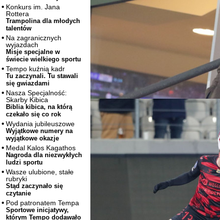
Konkurs im. Jana
Rottera
Trampolina dla młodych
talentów
Na zagranicznych
wyjazdach
Misje specjalne w
świecie wielkiego sportu
Tempo kuźnią kadr
Tu zaczynali. Tu stawali
się gwiazdami
Nasza Specjalność:
Skarby Kibica
Biblia kibica, na którą
czekało się co rok
Wydania jubileuszowe
Wyjątkowe numery na
wyjątkowe okazje
Medal Kalos Kagathos
Nagroda dla niezwykłych
ludzi sportu
Wasze ulubione, stałe
rubryki
Stąd zaczynało się
czytanie
Pod patronatem Tempa
Sportowe inicjatywy,
którym Tempo dodawało