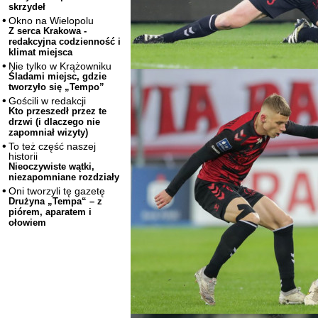
skrzydeł
Okno na Wielopolu
Z serca Krakowa -
redakcyjna codzienność i
klimat miejsca
Nie tylko w Krążowniku
Śladami miejsc, gdzie
tworzyło się „Tempo”
Gościli w redakcji
Kto przeszedł przez te
drzwi (i dlaczego nie
zapomniał wizyty)
To też część naszej
historii
Nieoczywiste wątki,
niezapomniane rozdziały
Oni tworzyli tę gazetę
Drużyna „Tempa“ – z
piórem, aparatem i
ołowiem