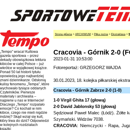
Strona główna
>
ARCHIWUM
>
Piłka nożna
>
Ekstraklasa
>
W
Cracovia - Górnik 2-0 (
„Tempo” wraca! Kultowa
gazeta sportowa – przez
2023-01-31 10:53:00
dekady obowiązkowa lektura
kibiców w całej Polsce – już
Fotoreportaż: GRZEGORZ WAJDA
wkrótce w wyjątkowej książce.
Ponad 50 lat historii tytułu
opowiedzą jego najbardziej
30.01.2023, 18. kolejka piłkarskiej ekstr
znani dziennikarze. Odsłonią
kulisy fenomenu „Tempa”, które
wychowało tysiące oddanych
Cracovia - Górnik Zabrze 2-0 (1-0)
Czytelników. Pierwsze
materiały i archiwalia –
1-0 Virgil Ghita 17 (głową)
najpierw u nas w Internecie!
Dlaczego „Tempo” rozpalało
2-0 David Jablonsky 53 (głową)
emocje? Co kochali w nim
Sędziował Paweł Malec (Łódź). Żółte ka
kibice, czego nie mieli nigdzie
indziej? Skąd wziął się kult,
Szymański. Widzów 7038.
który trwa do dziś? Odpowiedzi
w kolejnych rozdziałach
CRACOVIA
: Niemczycki - Rapa, Juga
książki: