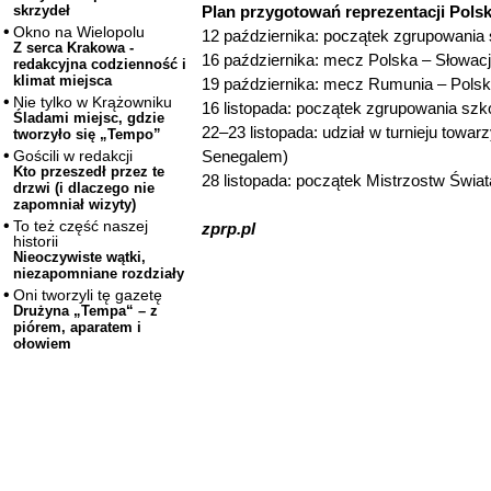
Plan przygotowań reprezentacji Polsk
skrzydeł
Okno na Wielopolu
12 października: początek zgrupowania
Z serca Krakowa -
16 października: mecz Polska – Słowa
redakcyjna codzienność i
klimat miejsca
19 października: mecz Rumunia – Pol
Nie tylko w Krążowniku
16 listopada: początek zgrupowania sz
Śladami miejsc, gdzie
22–23 listopada: udział w turnieju tow
tworzyło się „Tempo”
Senegalem)
Gościli w redakcji
Kto przeszedł przez te
28 listopada: początek Mistrzostw Świa
drzwi (i dlaczego nie
zapomniał wizyty)
To też część naszej
zprp.pl
historii
Nieoczywiste wątki,
niezapomniane rozdziały
Oni tworzyli tę gazetę
Drużyna „Tempa“ – z
piórem, aparatem i
ołowiem