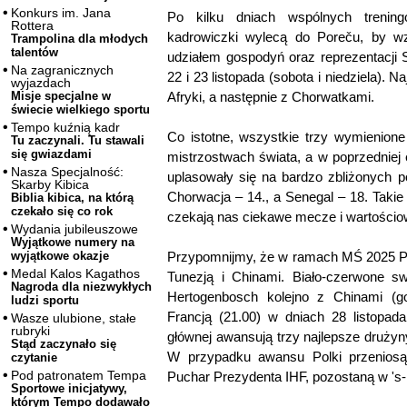
Konkurs im. Jana
Po kilku dniach wspólnych tren
Rottera
kadrowiczki wylecą do Poreču, by wz
Trampolina dla młodych
talentów
udziałem gospodyń oraz reprezentacji
Na zagranicznych
22 i 23 listopada (sobota i niedziela). 
wyjazdach
Afryki, a następnie z Chorwatkami.
Misje specjalne w
świecie wielkiego sportu
Tempo kuźnią kadr
Co istotne, wszystkie trzy wymienione
Tu zaczynali. Tu stawali
się gwiazdami
mistrzostwach świata, a w poprzedniej
Nasza Specjalność:
uplasowały się na bardzo zbliżonych p
Skarby Kibica
Chorwacja – 14., a Senegal – 18. Takie
Biblia kibica, na którą
czekało się co rok
czekają nas ciekawe mecze i wartościo
Wydania jubileuszowe
Wyjątkowe numery na
Przypomnijmy, że w ramach MŚ 2025 Polk
wyjątkowe okazje
Medal Kalos Kagathos
Tunezją i Chinami. Biało-czerwone s
Nagroda dla niezwykłych
Hertogenbosch kolejno z Chinami (go
ludzi sportu
Francją (21.00) w dniach 28 listopada
Wasze ulubione, stałe
rubryki
głównej awansują trzy najlepsze druży
Stąd zaczynało się
W przypadku awansu Polki przeniosą 
czytanie
Pod patronatem Tempa
Puchar Prezydenta IHF, pozostaną w 's
Sportowe inicjatywy,
którym Tempo dodawało