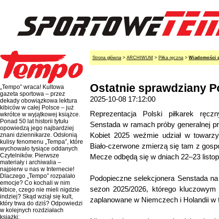
Strona główna
>
ARCHIWUM
>
Piłka ręczna
>
Wiadomości p
Ostatnie sprawdziany P
„Tempo” wraca! Kultowa
gazeta sportowa – przez
2025-10-08 17:12:00
dekady obowiązkowa lektura
kibiców w całej Polsce – już
Reprezentacja Polski piłkarek ręc
wkrótce w wyjątkowej książce.
Ponad 50 lat historii tytułu
Senstada w ramach próby generalnej p
opowiedzą jego najbardziej
Kobiet 2025 weźmie udział w towarzy
znani dziennikarze. Odsłonią
kulisy fenomenu „Tempa”, które
Biało-czerwone zmierzą się tam z gosp
wychowało tysiące oddanych
Czytelników. Pierwsze
Mecze odbędą się w dniach 22–23 listo
materiały i archiwalia –
najpierw u nas w Internecie!
Dlaczego „Tempo” rozpalało
Podopieczne selekcjonera Senstada na 
emocje? Co kochali w nim
sezon 2025/2026, którego kluczowym
kibice, czego nie mieli nigdzie
indziej? Skąd wziął się kult,
zaplanowane w Niemczech i Holandii w te
który trwa do dziś? Odpowiedzi
w kolejnych rozdziałach
książki: