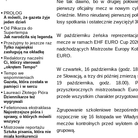
Nie tak dawno, bo w drugiej połowie
pierwszy oficjalny mecz w nowym cyk
PROLOG
Gnieźnie. Mimo nieudanej pierwszej po
A mówili, że gazeta żyje
losy spotkania i ostatecznie zwyciężył 3
jeden dzień
Od Piłkarza do
Supertempa
W październiku żeńska reprezentacj
Jak narodziła się legenda
mecze w ramach EHF EURO Cup 2026, w
Przeżyjmy to jeszcze raz
Tylko najwięksi
nadchodzących Mistrzostw Europy Kobie
zasługują na okładkę
EURO.
Redaktorzy naczelni
Ci, którzy sterowali
„okrętem Tempo“
W czwartek, 16 października (godz. 18
Tempo we
ze Słowacją, a trzy dni później zmierzą
wspomnieniach
Gazeta, która została w
19 października, godz. 18.00). 
pamięci i w sercu
przyszłorocznych mistrzostwach Euro
Laureaci Złotego Pióra
przede wszystkim charakter przygotow
Dziennikarze też
wygrywali
Felietonowa ekstraklasa
Zgrupowanie szkoleniowe bezpośredn
Najostrzejsze pióra i
rozpocznie się 16 listopada we Władys
sprawy, o których mówili
wszyscy
meczów kontrolnych przed wylotem do 
Mistrzowie reportażu
grupową.
Sztuka pisania, która nie
miała konkurencji