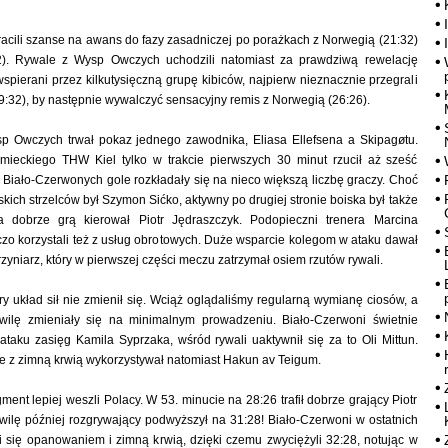
racili szanse na awans do fazy zasadniczej po porażkach z Norwegią (21:32)
2). Rywale z Wysp Owczych uchodzili natomiast za prawdziwą rewelację
 wspierani przez kilkutysięczną grupę kibiców, najpierw nieznacznie przegrali
:32), by następnie wywalczyć sensacyjny remis z Norwegią (26:26).
p Owczych trwał pokaz jednego zawodnika, Eliasa Ellefsena a Skipagøtu.
mieckiego THW Kiel tylko w trakcie pierwszych 30 minut rzucił aż sześć
Biało-Czerwonych gole rozkładały się na nieco większą liczbę graczy. Choć
kich strzelców był Szymon Sićko, aktywny po drugiej stronie boiska był także
a dobrze grą kierował Piotr Jędraszczyk. Podopieczni trenera Marcina
zo korzystali też z usług obrotowych. Duże wsparcie kolegom w ataku dawał
zyniarz, który w pierwszej części meczu zatrzymał osiem rzutów rywali.
y układ sił nie zmienił się. Wciąż oglądaliśmy regularną wymianę ciosów, a
wilę zmieniały się na minimalnym prowadzeniu. Biało-Czerwoni świetnie
ataku zasięg Kamila Syprzaka, wśród rywali uaktywnił się za to Oli Mittun.
ne z zimną krwią wykorzystywał natomiast Hakun av Teigum.
ent lepiej weszli Polacy. W 53. minucie na 28:26 trafił dobrze grający Piotr
wilę później rozgrywający podwyższył na 31:28! Biało-Czerwoni w ostatnich
 się opanowaniem i zimną krwią, dzięki czemu zwyciężyli 32:28, notując w