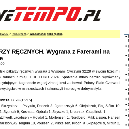
HIWUM
>
Piłka ręczna
>
Wiadomości piłka ręczna
RZY RĘCZNYCH. Wygrana z Farerami na
e
:00
lski piłkarzy ręcznych wygrała z Wyspami Owczymi 32:28 w swoim trzecim i
w ramach turnieju EHF EURO 2024. Spotkanie miało bardzo wyrównany
ecydującym fragmencie więcej zimnej krwi zachowali Polacy. Biało-Czerwoni
 zwycięstwo w mistrzostwach i zakończyli imprezę w dobrym stylu.
wcze 32:28 (15:15)
Skrzyniarz – Przytuła, Daszek 3, Jędraszczyk 6, Olejniczak, Bis, Sićko 10,
 1, Syprzak 9, Kosmala, Gębala 1, Szyszko 1, Urbaniak, Czapliński 1
atchwell, Jacobsen – Hoydal 1, Mortensen 1, Nordberg, Mikkjalsson, Hansen
arsson, Av Teigum 10, Poulsen 2, Mikkelsen, Krogh, a Skipagotu 9, Mittun 2,