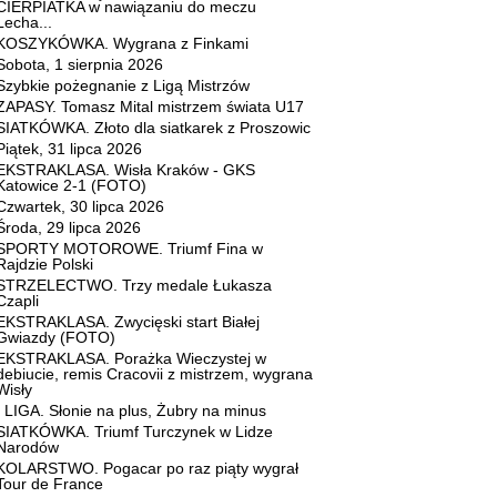
CIERPIATKA w nawiązaniu do meczu
Lecha...
KOSZYKÓWKA. Wygrana z Finkami
Sobota, 1 sierpnia 2026
Szybkie pożegnanie z Ligą Mistrzów
ZAPASY. Tomasz Mital mistrzem świata U17
SIATKÓWKA. Złoto dla siatkarek z Proszowic
Piątek, 31 lipca 2026
EKSTRAKLASA. Wisła Kraków - GKS
Katowice 2-1 (FOTO)
Czwartek, 30 lipca 2026
Środa, 29 lipca 2026
SPORTY MOTOROWE. Triumf Fina w
Rajdzie Polski
STRZELECTWO. Trzy medale Łukasza
Czapli
EKSTRAKLASA. Zwycięski start Białej
Gwiazdy (FOTO)
EKSTRAKLASA. Porażka Wieczystej w
debiucie, remis Cracovii z mistrzem, wygrana
Wisły
I LIGA. Słonie na plus, Żubry na minus
SIATKÓWKA. Triumf Turczynek w Lidze
Narodów
KOLARSTWO. Pogacar po raz piąty wygrał
Tour de France