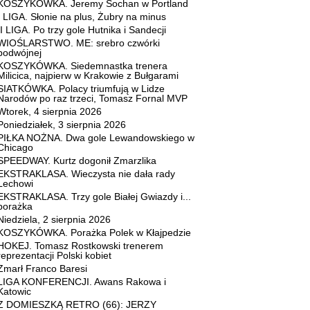
KOSZYKÓWKA. Jeremy Sochan w Portland
I LIGA. Słonie na plus, Żubry na minus
II LIGA. Po trzy gole Hutnika i Sandecji
WIOŚLARSTWO. ME: srebro czwórki
podwójnej
KOSZYKÓWKA. Siedemnastka trenera
Milicica, najpierw w Krakowie z Bułgarami
SIATKÓWKA. Polacy triumfują w Lidze
Narodów po raz trzeci, Tomasz Fornal MVP
Wtorek, 4 sierpnia 2026
Poniedziałek, 3 sierpnia 2026
PIŁKA NOŻNA. Dwa gole Lewandowskiego w
Chicago
SPEEDWAY. Kurtz dogonił Zmarzlika
EKSTRAKLASA. Wieczysta nie dała rady
Lechowi
EKSTRAKLASA. Trzy gole Białej Gwiazdy i...
porażka
Niedziela, 2 sierpnia 2026
KOSZYKÓWKA. Porażka Polek w Kłajpedzie
HOKEJ. Tomasz Rostkowski trenerem
reprezentacji Polski kobiet
Zmarł Franco Baresi
LIGA KONFERENCJI. Awans Rakowa i
Katowic
Z DOMIESZKĄ RETRO (66): JERZY