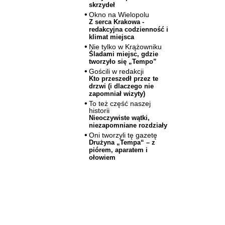
skrzydeł
Okno na Wielopolu
Z serca Krakowa -
redakcyjna codzienność i
klimat miejsca
Nie tylko w Krążowniku
Śladami miejsc, gdzie
tworzyło się „Tempo”
Gościli w redakcji
Kto przeszedł przez te
drzwi (i dlaczego nie
zapomniał wizyty)
To też część naszej
historii
Nieoczywiste wątki,
niezapomniane rozdziały
Oni tworzyli tę gazetę
Drużyna „Tempa“ – z
piórem, aparatem i
ołowiem