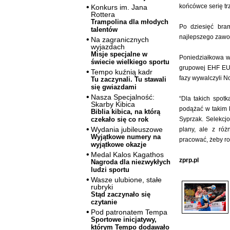
końcówce serię trz
Konkurs im. Jana
Rottera
Trampolina dla młodych
Po dziesięć bra
talentów
najlepszego zawod
Na zagranicznych
wyjazdach
Misje specjalne w
Poniedziałkowa w
świecie wielkiego sportu
grupowej EHF EUR
Tempo kuźnią kadr
fazy wywalczyli N
Tu zaczynali. Tu stawali
się gwiazdami
Nasza Specjalność:
“Dla takich spot
Skarby Kibica
podążać w takim k
Biblia kibica, na którą
Syprzak. Selekcj
czekało się co rok
Wydania jubileuszowe
plany, ale z ró
Wyjątkowe numery na
pracować, żeby roz
wyjątkowe okazje
Medal Kalos Kagathos
zprp.pl
Nagroda dla niezwykłych
ludzi sportu
Wasze ulubione, stałe
rubryki
Stąd zaczynało się
czytanie
Pod patronatem Tempa
Sportowe inicjatywy,
którym Tempo dodawało