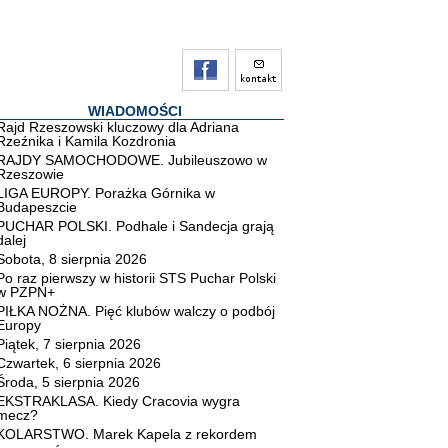
WIADOMOŚCI
Rajd Rzeszowski kluczowy dla Adriana
Rzeźnika i Kamila Kozdronia
RAJDY SAMOCHODOWE. Jubileuszowo w
Rzeszowie
LIGA EUROPY. Porażka Górnika w
Budapeszcie
PUCHAR POLSKI. Podhale i Sandecja grają
dalej
Sobota, 8 sierpnia 2026
Po raz pierwszy w historii STS Puchar Polski
w PZPN+
PIŁKA NOŻNA. Pięć klubów walczy o podbój
Europy
Piątek, 7 sierpnia 2026
Czwartek, 6 sierpnia 2026
Środa, 5 sierpnia 2026
EKSTRAKLASA. Kiedy Cracovia wygra
mecz?
KOLARSTWO. Marek Kapela z rekordem