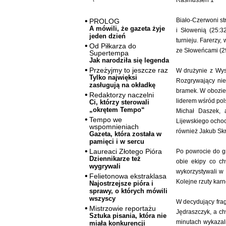
Rasmussen 1
Biało-Czerwoni st
PROLOG
A mówili, że gazeta żyje
i Słowenią (25:3
jeden dzień
turnieju. Farerzy,
Od Piłkarza do
ze Słoweńcami (29
Supertempa
Jak narodziła się legenda
Przeżyjmy to jeszcze raz
W drużynie z Wys
Tylko najwięksi
Rozgrywający nie
zasługują na okładkę
bramek. W obozie 
Redaktorzy naczelni
liderem wśród pols
Ci, którzy sterowali
„okrętem Tempo“
Michał Daszek, 
Tempo we
Lijewskiego ochoc
wspomnieniach
również Jakub Skr
Gazeta, która została w
pamięci i w sercu
Laureaci Złotego Pióra
Po powrocie do gr
Dziennikarze też
obie ekipy co ch
wygrywali
wykorzystywali w 
Felietonowa ekstraklasa
Kolejne rzuty kar
Najostrzejsze pióra i
sprawy, o których mówili
wszyscy
W decydujący fragm
Mistrzowie reportażu
Jędraszczyk, a ch
Sztuka pisania, która nie
minutach wykazali
miała konkurencji