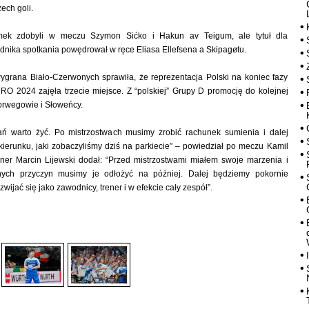
ech goli.
mek zdobyli w meczu Szymon Sićko i Hakun av Teigum, ale tytuł dla
nika spotkania powędrował w ręce Eliasa Ellefsena a Skipagøtu.
ygrana Biało-Czerwonych sprawiła, że reprezentacja Polski na koniec fazy
O 2024 zajęła trzecie miejsce. Z “polskiej” Grupy D promocję do kolejnej
orwegowie i Słoweńcy.
kań warto żyć. Po mistrzostwach musimy zrobić rachunek sumienia i dalej
ierunku, jaki zobaczyliśmy dziś na parkiecie” – powiedział po meczu Kamil
oner Marcin Lijewski dodał: “Przed mistrzostwami miałem swoje marzenia i
żnych przyczyn musimy je odłożyć na później. Dalej będziemy pokornie
wijać się jako zawodnicy, trener i w efekcie cały zespół”.