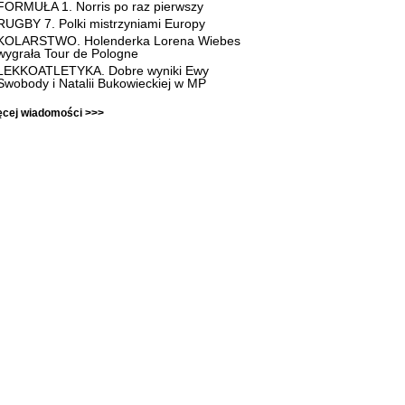
FORMUŁA 1. Norris po raz pierwszy
RUGBY 7. Polki mistrzyniami Europy
KOLARSTWO. Holenderka Lorena Wiebes
wygrała Tour de Pologne
LEKKOATLETYKA. Dobre wyniki Ewy
Swobody i Natalii Bukowieckiej w MP
ęcej wiadomości >>>