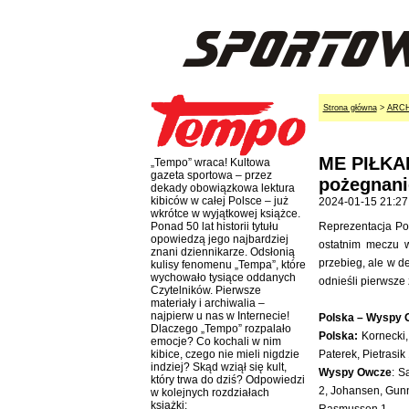
Strona główna
>
ARC
ME PIŁKA
„Tempo” wraca! Kultowa
gazeta sportowa – przez
pożegnani
dekady obowiązkowa lektura
kibiców w całej Polsce – już
2024-01-15 21:27
wkrótce w wyjątkowej książce.
Reprezentacja Po
Ponad 50 lat historii tytułu
opowiedzą jego najbardziej
ostatnim meczu 
znani dziennikarze. Odsłonią
przebieg, ale w d
kulisy fenomenu „Tempa”, które
wychowało tysiące oddanych
odnieśli pierwsze
Czytelników. Pierwsze
materiały i archiwalia –
najpierw u nas w Internecie!
Polska – Wyspy O
Dlaczego „Tempo” rozpalało
Polska:
Kornecki, 
emocje? Co kochali w nim
Paterek, Pietrasik
kibice, czego nie mieli nigdzie
indziej? Skąd wziął się kult,
Wyspy Owcze
: S
który trwa do dziś? Odpowiedzi
2, Johansen, Gunn
w kolejnych rozdziałach
książki: