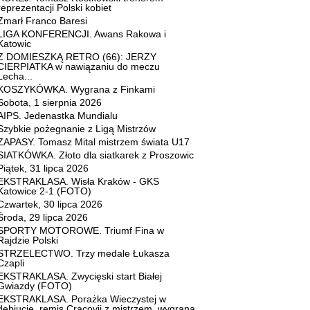
reprezentacji Polski kobiet
Zmarł Franco Baresi
LIGA KONFERENCJI. Awans Rakowa i
Katowic
Z DOMIESZKĄ RETRO (66): JERZY
CIERPIATKA w nawiązaniu do meczu
Lecha...
KOSZYKÓWKA. Wygrana z Finkami
Sobota, 1 sierpnia 2026
AIPS. Jedenastka Mundialu
Szybkie pożegnanie z Ligą Mistrzów
ZAPASY. Tomasz Mital mistrzem świata U17
SIATKÓWKA. Złoto dla siatkarek z Proszowic
Piątek, 31 lipca 2026
EKSTRAKLASA. Wisła Kraków - GKS
Katowice 2-1 (FOTO)
Czwartek, 30 lipca 2026
Środa, 29 lipca 2026
SPORTY MOTOROWE. Triumf Fina w
Rajdzie Polski
STRZELECTWO. Trzy medale Łukasza
Czapli
EKSTRAKLASA. Zwycięski start Białej
Gwiazdy (FOTO)
EKSTRAKLASA. Porażka Wieczystej w
debiucie, remis Cracovii z mistrzem, wygrana