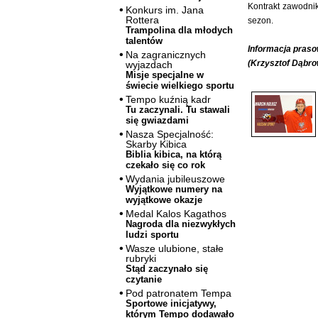
Kontrakt zawodnik
Konkurs im. Jana
Rottera
sezon.
Trampolina dla młodych
talentów
Informacja pras
Na zagranicznych
(Krzysztof Dąbro
wyjazdach
Misje specjalne w
świecie wielkiego sportu
Tempo kuźnią kadr
Tu zaczynali. Tu stawali
się gwiazdami
Nasza Specjalność:
Skarby Kibica
Biblia kibica, na którą
czekało się co rok
Wydania jubileuszowe
Wyjątkowe numery na
wyjątkowe okazje
Medal Kalos Kagathos
Nagroda dla niezwykłych
ludzi sportu
Wasze ulubione, stałe
rubryki
Stąd zaczynało się
czytanie
Pod patronatem Tempa
Sportowe inicjatywy,
którym Tempo dodawało