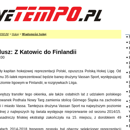
HIWUM
>
Hokej
>
Wiadomości hokej
usz: Z Katowic do Finlandii
:00
ły kapitan hokejowej reprezentacji Polski, opuszcza Polską Hokej Ligę. Od
nu 35-latek reprezentować będzie barwy drużyny Vassan Sport, występującej
iomie ligowym w Finlandii, w rozgrywkach Liiga.
orętszy transfer tego okienka, ale także ostatnich lat z udziałem polskiego
wanek Podhala Nowy Targ zamienia stolicę Górnego Śląska na zachodnie
ii i miasto Vassa. Tamtejsza drużyna Vassan Sport na najwyższym poziomie
nej z najlepszych lig świata występuje nieprzerwanie od sezonu 2014/15.
sadniczy fińskiej ekstraligi zakończyła na 15. miejscu, z dorobkiem 49
atach 2014-2018 trenerem zespołu był obecny selekcjoner reprezentacji