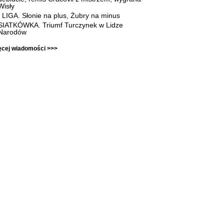
Wisły
I LIGA. Słonie na plus, Żubry na minus
SIATKÓWKA. Triumf Turczynek w Lidze
Narodów
ęcej wiadomości >>>