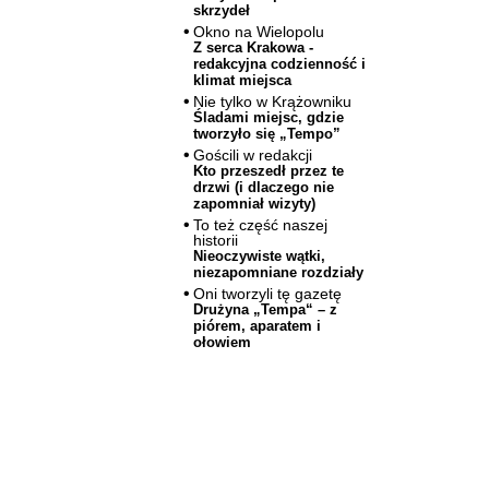
skrzydeł
Okno na Wielopolu
Z serca Krakowa -
redakcyjna codzienność i
klimat miejsca
Nie tylko w Krążowniku
Śladami miejsc, gdzie
tworzyło się „Tempo”
Gościli w redakcji
Kto przeszedł przez te
drzwi (i dlaczego nie
zapomniał wizyty)
To też część naszej
historii
Nieoczywiste wątki,
niezapomniane rozdziały
Oni tworzyli tę gazetę
Drużyna „Tempa“ – z
piórem, aparatem i
ołowiem