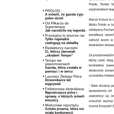
Polski, Tomek V
orędownikiem tego
PROLOG
A mówili, że gazeta żyje
jeden dzień
Marcin Kolusz to c
Od Piłkarza do
Mistrz Polski w 
Supertempa
zdobywca Pucharu 
Jak narodziła się legenda
weryfikacji swoi
Przeżyjmy to jeszcze raz
Tylko najwięksi
zaliczył sezon 
zasługują na okładkę
ekstralidze słowack
Redaktorzy naczelni
Ci, którzy sterowali
Za przeprowadzen
„okrętem Tempo“
Tempo we
której czele sto
wspomnieniach
kontraktów zawo
Gazeta, która została w
skutecznie przep
pamięci i w sercu
uczestnika Hokejo
Laureaci Złotego Pióra
Dziennikarze też
wygrywali
- Takie drużyny 
Felietonowa ekstraklasa
sprawdzenia ich 
Najostrzejsze pióra i
zawodnicy są cen
sprawy, o których mówili
wszyscy
znacznie wyższy 
Mistrzowie reportażu
ocenia Krzysztof 
Sztuka pisania, która nie
miała konkurencji