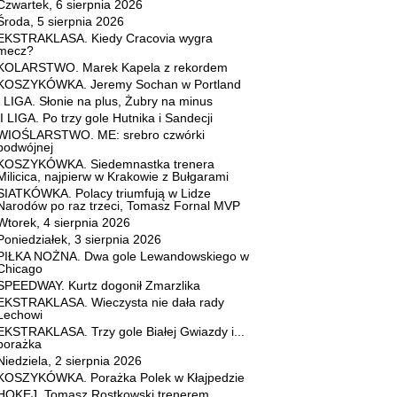
Czwartek, 6 sierpnia 2026
Środa, 5 sierpnia 2026
EKSTRAKLASA. Kiedy Cracovia wygra
mecz?
KOLARSTWO. Marek Kapela z rekordem
KOSZYKÓWKA. Jeremy Sochan w Portland
I LIGA. Słonie na plus, Żubry na minus
II LIGA. Po trzy gole Hutnika i Sandecji
WIOŚLARSTWO. ME: srebro czwórki
podwójnej
KOSZYKÓWKA. Siedemnastka trenera
Milicica, najpierw w Krakowie z Bułgarami
SIATKÓWKA. Polacy triumfują w Lidze
Narodów po raz trzeci, Tomasz Fornal MVP
Wtorek, 4 sierpnia 2026
Poniedziałek, 3 sierpnia 2026
PIŁKA NOŻNA. Dwa gole Lewandowskiego w
Chicago
SPEEDWAY. Kurtz dogonił Zmarzlika
EKSTRAKLASA. Wieczysta nie dała rady
Lechowi
EKSTRAKLASA. Trzy gole Białej Gwiazdy i...
porażka
Niedziela, 2 sierpnia 2026
KOSZYKÓWKA. Porażka Polek w Kłajpedzie
HOKEJ. Tomasz Rostkowski trenerem