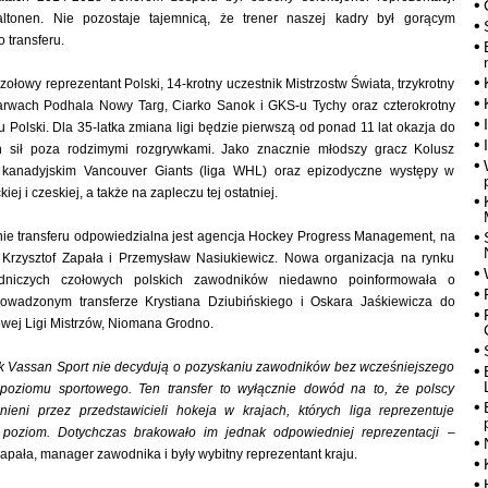
altonen. Nie pozostaje tajemnicą, że trener naszej kadry był gorącym
 transferu.
zołowy reprezentant Polski, 14-krotny uczestnik Mistrzostw Świata, trzykrotny
barwach Podhala Nowy Targ, Ciarko Sanok i GKS-u Tychy oraz czterokrotny
Polski. Dla 35-latka zmiana ligi będzie pierwszą od ponad 11 lat okazja do
ch sił poza rodzimymi rozgrywkami. Jako znacznie młodszy gracz Kolusz
w kanadyjskim Vancouver Giants (liga WHL) oraz epizodyczne występy w
iej i czeskiej, a także na zapleczu tej ostatniej.
ie transferu odpowiedzialna jest agencja Hockey Progress Management, na
ją Krzysztof Zapała i Przemysław Nasiukiewicz. Nowa organizacja na rynku
dniczych czołowych polskich zawodników niedawno poinformowała o
rowadzonym transferze Krystiana Dziubińskiego i Oskara Jaśkiewicza do
wej Ligi Mistrzów, Niomana Grodno.
jak Vassan Sport nie decydują o pozyskaniu zawodników bez wcześniejszego
poziomu sportowego. Ten transfer to wyłącznie dowód na to, że polscy
ieni przez przedstawicieli hokeja w krajach, których liga reprezentuje
poziom. Dotychczas brakowało im jednak odpowiedniej reprezentacji
–
Zapała, manager zawodnika i były wybitny reprezentant kraju.