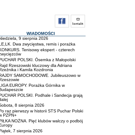
WIADOMOŚCI
Niedziela, 9 sierpnia 2026
LE,LK. Dwa zwycięstwa, remis i porażka
KONKURS. Tenisowy ekspert - czterech
zwycięzców
PUCHAR POLSKI. Ósemka z Małopolski
Rajd Rzeszowski kluczowy dla Adriana
Rzeźnika i Kamila Kozdronia
RAJDY SAMOCHODOWE. Jubileuszowo w
Rzeszowie
LIGA EUROPY. Porażka Górnika w
Budapeszcie
PUCHAR POLSKI. Podhale i Sandecja grają
dalej
Sobota, 8 sierpnia 2026
Po raz pierwszy w historii STS Puchar Polski
w PZPN+
PIŁKA NOŻNA. Pięć klubów walczy o podbój
Europy
Piątek, 7 sierpnia 2026