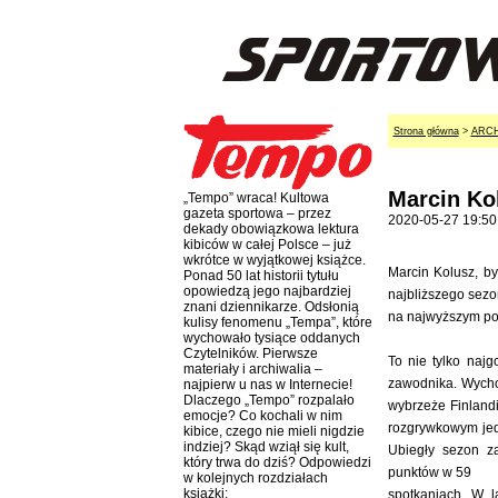
Strona główna
>
ARC
Marcin Kol
„Tempo” wraca! Kultowa
gazeta sportowa – przez
2020-05-27 19:50
dekady obowiązkowa lektura
kibiców w całej Polsce – już
wkrótce w wyjątkowej książce.
Marcin Kolusz, by
Ponad 50 lat historii tytułu
opowiedzą jego najbardziej
najbliższego sezo
znani dziennikarze. Odsłonią
na najwyższym poz
kulisy fenomenu „Tempa”, które
wychowało tysiące oddanych
Czytelników. Pierwsze
To nie tylko najg
materiały i archiwalia –
zawodnika. Wycho
najpierw u nas w Internecie!
Dlaczego „Tempo” rozpalało
wybrzeże Finland
emocje? Co kochali w nim
rozgrywkowym jed
kibice, czego nie mieli nigdzie
indziej? Skąd wziął się kult,
Ubiegły sezon za
który trwa do dziś? Odpowiedzi
punktów w 59
w kolejnych rozdziałach
książki:
spotkaniach. W l