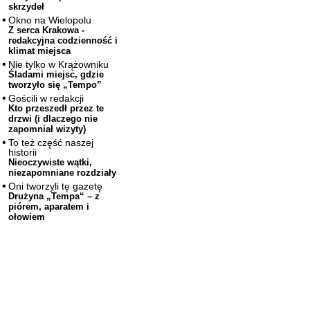
skrzydeł
Okno na Wielopolu
Z serca Krakowa -
redakcyjna codzienność i
klimat miejsca
Nie tylko w Krążowniku
Śladami miejsc, gdzie
tworzyło się „Tempo”
Gościli w redakcji
Kto przeszedł przez te
drzwi (i dlaczego nie
zapomniał wizyty)
To też część naszej
historii
Nieoczywiste wątki,
niezapomniane rozdziały
Oni tworzyli tę gazetę
Drużyna „Tempa“ – z
piórem, aparatem i
ołowiem