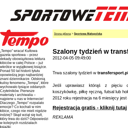
Strona główna
>
Sportowa Małopolska
Szalony tydzień w transf
„Tempo” wraca! Kultowa
gazeta sportowa – przez
2012-04-05 09:49:00
dekady obowiązkowa lektura
kibiców w całej Polsce – już
wkrótce w wyjątkowej książce.
Ponad 50 lat historii tytułu
Trwa szalony tydzień w
transfersport.p
opowiedzą jego najbardziej
znani dziennikarze. Odsłonią
kulisy fenomenu „Tempa”, które
Jeśli uprawiasz którąś z pięciu d
wychowało tysiące oddanych
Czytelników. Pierwsze
koszykówkę, piłkę ręczną, futsal lub hok
materiały i archiwalia –
2012 roku rejestracja na 6 miesięcy jest
najpierw u nas w Internecie!
Dlaczego „Tempo” rozpalało
Rejestracja gratis - kliknij tutaj
emocje? Co kochali w nim
kibice, czego nie mieli nigdzie
indziej? Skąd wziął się kult,
REKLAMA
który trwa do dziś? Odpowiedzi
w kolejnych rozdziałach
książki: