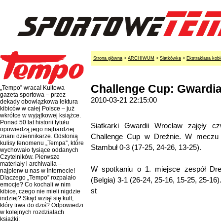
Strona główna
>
ARCHIWUM
>
Siatkówka
>
Ekstraklasa kobi
Challenge Cup: Gwardia
„Tempo” wraca! Kultowa
gazeta sportowa – przez
2010-03-21 22:15:00
dekady obowiązkowa lektura
kibiców w całej Polsce – już
wkrótce w wyjątkowej książce.
Ponad 50 lat historii tytułu
Siatkarki Gwardii Wrocław zajęły cz
opowiedzą jego najbardziej
Challenge Cup w Dreźnie. W meczu o
znani dziennikarze. Odsłonią
kulisy fenomenu „Tempa”, które
Stambuł 0-3 (17-25, 24-26, 13-25).
wychowało tysiące oddanych
Czytelników. Pierwsze
materiały i archiwalia –
W spotkaniu o 1. miejsce zespół Dre
najpierw u nas w Internecie!
Dlaczego „Tempo” rozpalało
(Belgia) 3-1 (26-24, 25-16, 15-25, 25-16)
emocje? Co kochali w nim
st
kibice, czego nie mieli nigdzie
indziej? Skąd wziął się kult,
który trwa do dziś? Odpowiedzi
w kolejnych rozdziałach
książki: