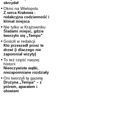
skrzydeł
Okno na Wielopolu
Z serca Krakowa -
redakcyjna codzienność i
klimat miejsca
Nie tylko w Krążowniku
Śladami miejsc, gdzie
tworzyło się „Tempo”
Gościli w redakcji
Kto przeszedł przez te
drzwi (i dlaczego nie
zapomniał wizyty)
To też część naszej
historii
Nieoczywiste wątki,
niezapomniane rozdziały
Oni tworzyli tę gazetę
Drużyna „Tempa“ – z
piórem, aparatem i
ołowiem