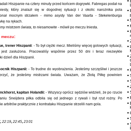
adali Hiszpanie na cztery minuty przed końcem dogrywki. Fabregas podał na
iesty, który znalazł się w dogodnej sytuacji i z okolic narożnika pola
nał mocnym strzałem - mimo asysty Van der Vaarta - Stekelenburga
wkę na rękach.
eśmy mistrzem świata, to niesamowite
- mówił po meczu Iniesta.
o meczu:
e, trener Hiszpanii
: - To był ciężki mecz. Mieliśmy więcej golowych sytuacji,
 jest zasłużona. Pracowaliśy wspólnie przez 50 dni i teraz niezwykle
ki dzień dla Hiszpanii.
ocnik Hiszpanii:
- To trudne do wyobrażenia. Jesteśmy szczęśliwi i jeszcze
rzyć, że jesteśmy mistrzami świata. Uważam, że Złotą Piłkę powinien
nckhorst, kapitan Holandii:
- Wszyscy oprócz sędziów widzieli, że po rzucie
iu Sneijdera piłka odbiła się od jednego z rywali i był rzut rożny. Po
 arbitrów praktycznie z kontrataku Hiszpanie strzelili nam gola.
7
,
22:19
,
22:45
,
23:01