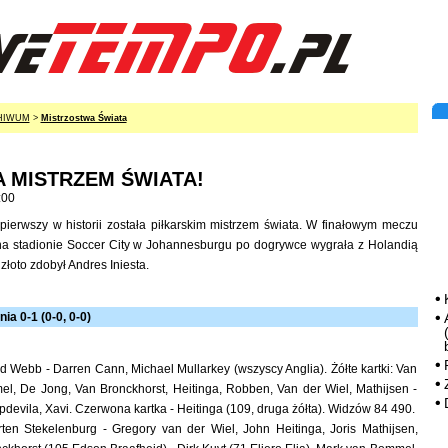
HIWUM
>
Mistrzostwa Świata
A MISTRZEM ŚWIATA!
:00
pierwszy w historii została piłkarskim mistrzem świata. W finałowym meczu
a stadionie Soccer City w Johannesburgu po dogrywce wygrała z Holandią
złoto zdobył Andres Iniesta.
ia 0-1 (0-0, 0-0)
 Webb - Darren Cann, Michael Mullarkey (wszyscy Anglia). Żółte kartki: Van
l, De Jong, Van Bronckhorst, Heitinga, Robben, Van der Wiel, Mathijsen -
devila, Xavi. Czerwona kartka - Heitinga (109, druga żółta). Widzów 84 490.
en Stekelenburg - Gregory van der Wiel, John Heitinga, Joris Mathijsen,