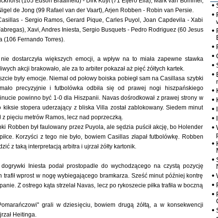
ckhorst (105 Edson Braafheid) - Dirk Kuyt (71 Eljero Elia), Mark van Bommel,
igel de Jong (99 Rafael van der Vaart), Arjen Robben - Robin van Persie.
 Casillas - Sergio Ramos, Gerard Pique, Carles Puyol, Joan Capdevila - Xabi
abregas), Xavi, Andres Iniesta, Sergio Busquets - Pedro Rodriguez (60 Jesus
a (106 Fernando Torres).
nie dostarczyła większych emocji, a wpływ na to miała zapewne stawka
liwych akcji brakowało, ale za to arbiter pokazał aż pięć żółtych kartek.
zcie były emocje. Niemal od połowy boiska pobiegł sam na Casillasa szybki
 mało precyzyjnie i futbolówka odbiła się od prawej nogi hiszpańskiego
inucie powinno być 1-0 dla Hiszpanii. Navas dośrodkował z prawej strony w
o kiksie stopera uderzający z bliska Villa został zablokowany. Siedem minut
 z pięciu metrów Ramos, lecz nad poprzeczką.
ki Robben był faulowany przez Puyola, ale sędzia puścił akcję, bo Holender
 piłce. Korzyści z tego nie było, bowiem Casillas złapał futbolówkę. Robben
ić z taką interpretacją arbitra i ujrzał żółty kartonik.
 dogrywki Iniesta podał prostopadle do wychodzącego na czystą pozycję
n trafił wprost w nogę wybiegającego bramkarza. Sześć minut później kontrę
anie. Z ostrego kąta strzelał Navas, lecz po rykoszecie piłka trafiła w boczną
omarańczowi" grali w dziesięciu, bowiem drugą żółtą, a w konsekwencji
rzał Heitinga.