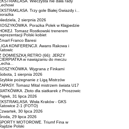
EKSTRAKLASA. Wieczysta nie dała rady
Lechowi
EKSTRAKLASA. Trzy gole Białej Gwiazdy i...
porażka
Niedziela, 2 sierpnia 2026
KOSZYKÓWKA. Porażka Polek w Kłajpedzie
HOKEJ. Tomasz Rostkowski trenerem
reprezentacji Polski kobiet
Zmarł Franco Baresi
LIGA KONFERENCJI. Awans Rakowa i
Katowic
Z DOMIESZKĄ RETRO (66): JERZY
CIERPIATKA w nawiązaniu do meczu
Lecha...
KOSZYKÓWKA. Wygrana z Finkami
Sobota, 1 sierpnia 2026
Szybkie pożegnanie z Ligą Mistrzów
ZAPASY. Tomasz Mital mistrzem świata U17
SIATKÓWKA. Złoto dla siatkarek z Proszowic
Piątek, 31 lipca 2026
EKSTRAKLASA. Wisła Kraków - GKS
Katowice 2-1 (FOTO)
Czwartek, 30 lipca 2026
Środa, 29 lipca 2026
SPORTY MOTOROWE. Triumf Fina w
Rajdzie Polski