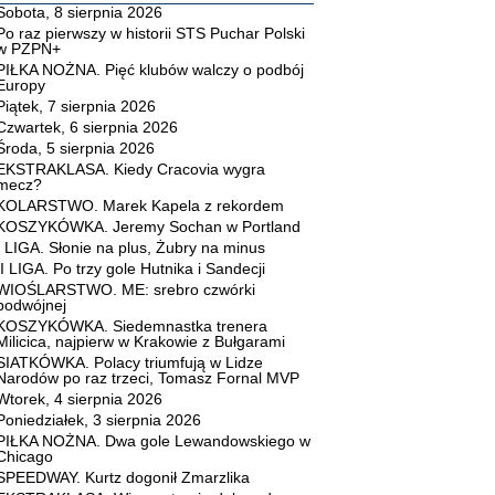
Sobota, 8 sierpnia 2026
Po raz pierwszy w historii STS Puchar Polski
w PZPN+
PIŁKA NOŻNA. Pięć klubów walczy o podbój
Europy
Piątek, 7 sierpnia 2026
Czwartek, 6 sierpnia 2026
Środa, 5 sierpnia 2026
EKSTRAKLASA. Kiedy Cracovia wygra
mecz?
KOLARSTWO. Marek Kapela z rekordem
KOSZYKÓWKA. Jeremy Sochan w Portland
I LIGA. Słonie na plus, Żubry na minus
II LIGA. Po trzy gole Hutnika i Sandecji
WIOŚLARSTWO. ME: srebro czwórki
podwójnej
KOSZYKÓWKA. Siedemnastka trenera
Milicica, najpierw w Krakowie z Bułgarami
SIATKÓWKA. Polacy triumfują w Lidze
Narodów po raz trzeci, Tomasz Fornal MVP
Wtorek, 4 sierpnia 2026
Poniedziałek, 3 sierpnia 2026
PIŁKA NOŻNA. Dwa gole Lewandowskiego w
Chicago
SPEEDWAY. Kurtz dogonił Zmarzlika