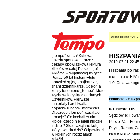
Strona główna
>
ARC
HISZPANI
„Tempo” wraca! Kultowa
gazeta sportowa – przez
2010-07-11 22:45
dekady obowiązkowa lektura
kibiców w całej Polsce – już
Hiszpania po raz 
wkrótce w wyjątkowej książce.
mundialu w RPA n
Ponad 50 lat historii tytułu
opowiedzą jego najbardziej
1-0. Gola wartego 
znani dziennikarze. Odsłonią
kulisy fenomenu „Tempa”, które
wychowało tysiące oddanych
Holandia - Hiszpan
Czytelników. Pierwsze
materiały i archiwalia –
najpierw u nas w Internecie!
0-1 Iniesta 116
Dlaczego „Tempo” rozpalało
Sędziowie: Howard
emocje? Co kochali w nim
kibice, czego nie mieli nigdzie
Persie, Van Bomme
indziej? Skąd wziął się kult,
Puyol, Ramos, Cap
który trwa do dziś? Odpowiedzi
HOLANDIA:
Maart
w kolejnych rozdziałach
książki: