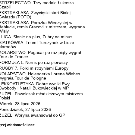
STRZELECTWO. Trzy medale Łukasza
Czapli
EKSTRAKLASA. Zwycięski start Białej
Gwiazdy (FOTO)
EKSTRAKLASA. Porażka Wieczystej w
debiucie, remis Cracovii z mistrzem, wygrana
Wisły
I LIGA. Słonie na plus, Żubry na minus
SIATKÓWKA. Triumf Turczynek w Lidze
Narodów
KOLARSTWO. Pogacar po raz piąty wygrał
Tour de France
FORMUŁA 1. Norris po raz pierwszy
RUGBY 7. Polki mistrzyniami Europy
KOLARSTWO. Holenderka Lorena Wiebes
wygrała Tour de Pologne
LEKKOATLETYKA. Dobre wyniki Ewy
Swobody i Natalii Bukowieckiej w MP
ŻUŻEL. Pawełczak młodzieżowym mistrzem
Polski
Wtorek, 28 lipca 2026
Poniedziałek, 27 lipca 2026
ŻUŻEL. Woryna awansował do GP
ęcej wiadomości >>>