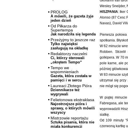
Giovanni van Bron
Wesley Sneijder, N
HISZPANIA
: Iker
PROLOG
A mówili, że gazeta żyje
Alonso (87 Cesc F
jeden dzień
Navas), David Vill
Od Piłkarza do
Supertempa
Jak narodziła się legenda
Pierwsza połowa 
Przeżyjmy to jeszcze raz
spotkania. Błyskot
Tylko najwięksi
W 62 minucie wres
zasługują na okładkę
Robben. Strzelił
Redaktorzy naczelni
golkipera. W 70 m
Ci, którzy sterowali
„okrętem Tempo“
pole karne, ale p
Tempo we
później główkował
wspomnieniach
W 83 minucie szyb
Gazeta, która została w
pamięci i w sercu
utrzymał się przy
Laureaci Złotego Pióra
nie mógł się pogodz
Dziennikarze też
wygrywali
W piątej minucie
Felietonowa ekstraklasa
Fabregasa, ale te
Najostrzejsze pióra i
sprawy, o których mówili
wyprowadzili Hiszp
wszyscy
siatkę.
Mistrzowie reportażu
Od 109 minuty "P
Sztuka pisania, która nie
czerwoną kartkę uj
miała konkurencji