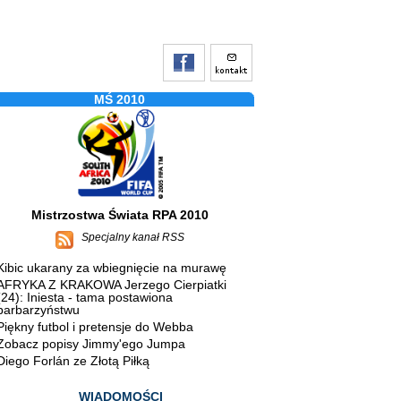
MŚ 2010
Mistrzostwa Świata RPA 2010
Specjalny kanał RSS
Kibic ukarany za wbiegnięcie na murawę
AFRYKA Z KRAKOWA Jerzego Cierpiatki
(24): Iniesta - tama postawiona
barbarzyństwu
Piękny futbol i pretensje do Webba
Zobacz popisy Jimmy'ego Jumpa
Diego Forlán ze Złotą Piłką
WIADOMOŚCI