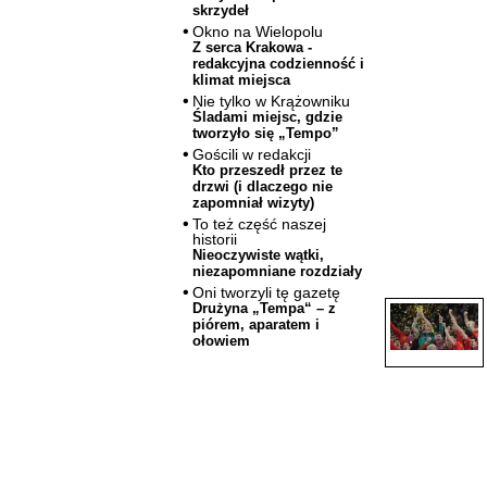
skrzydeł
Okno na Wielopolu
Z serca Krakowa -
redakcyjna codzienność i
klimat miejsca
Nie tylko w Krążowniku
Śladami miejsc, gdzie
tworzyło się „Tempo”
Gościli w redakcji
Kto przeszedł przez te
drzwi (i dlaczego nie
zapomniał wizyty)
To też część naszej
historii
Nieoczywiste wątki,
niezapomniane rozdziały
Oni tworzyli tę gazetę
Drużyna „Tempa“ – z
piórem, aparatem i
ołowiem