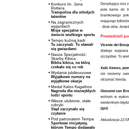
Decydujący cios z
Konkurs im. Jana
Rottera
pole karne do In
Trampolina dla młodych
bramkowego poko
talentów
mającego futboló
Na zagranicznych
wyjazdach
- Brak słów. Jest
Misje specjalne w
świecie wielkiego sportu
Powiedzieli p
Tempo kuźnią kadr
Tu zaczynali. Tu stawali
Vicente del Bosqu
się gwiazdami
dlatego wygrana
Nasza Specjalność:
szczęśliwi. To wiel
Skarby Kibica
Biblia kibica, na którą
czekało się co rok
Xabi Alonso, pom
Wydania jubileuszowe
nie możemy uwie
Wyjątkowe numery na
otrzymać Iniesta.
wyjątkowe okazje
Medal Kalos Kagathos
Nagroda dla niezwykłych
Giovanni van Bro
ludzi sportu
wolnym w wykonan
Wasze ulubione, stałe
ewidentnym błędzie
rubryki
(gst)
Stąd zaczynało się
czytanie
Pod patronatem Tempa
Aktualizacja 22:0
Sportowe inicjatywy,
którym Tempo dodawało