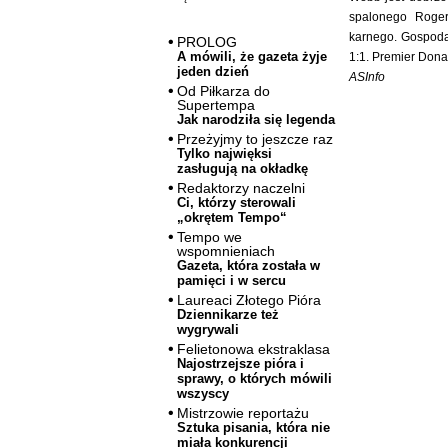
spalonego Roger
karnego. Gospoda
PROLOG
A mówili, że gazeta żyje
1:1. Premier Donal
jeden dzień
ASInfo
Od Piłkarza do
Supertempa
Jak narodziła się legenda
Przeżyjmy to jeszcze raz
Tylko najwięksi
zasługują na okładkę
Redaktorzy naczelni
Ci, którzy sterowali
„okrętem Tempo“
Tempo we
wspomnieniach
Gazeta, która została w
pamięci i w sercu
Laureaci Złotego Pióra
Dziennikarze też
wygrywali
Felietonowa ekstraklasa
Najostrzejsze pióra i
sprawy, o których mówili
wszyscy
Mistrzowie reportażu
Sztuka pisania, która nie
miała konkurencji