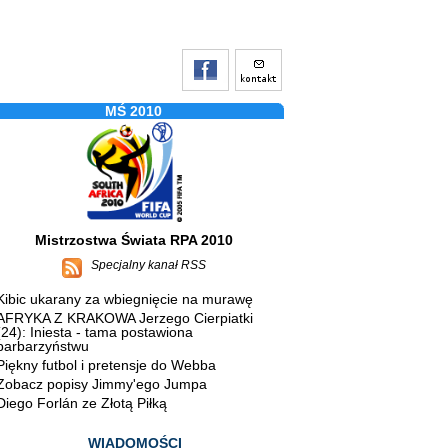
MŚ 2010
Mistrzostwa Świata RPA 2010
Specjalny kanał RSS
Kibic ukarany za wbiegnięcie na murawę
AFRYKA Z KRAKOWA Jerzego Cierpiatki
(24): Iniesta - tama postawiona
barbarzyństwu
Piękny futbol i pretensje do Webba
Zobacz popisy Jimmy'ego Jumpa
Diego Forlán ze Złotą Piłką
WIADOMOŚCI