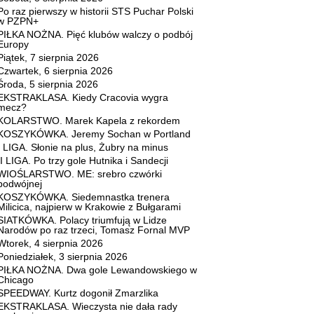
Po raz pierwszy w historii STS Puchar Polski
w PZPN+
PIŁKA NOŻNA. Pięć klubów walczy o podbój
Europy
Piątek, 7 sierpnia 2026
Czwartek, 6 sierpnia 2026
Środa, 5 sierpnia 2026
EKSTRAKLASA. Kiedy Cracovia wygra
mecz?
KOLARSTWO. Marek Kapela z rekordem
KOSZYKÓWKA. Jeremy Sochan w Portland
I LIGA. Słonie na plus, Żubry na minus
II LIGA. Po trzy gole Hutnika i Sandecji
WIOŚLARSTWO. ME: srebro czwórki
podwójnej
KOSZYKÓWKA. Siedemnastka trenera
Milicica, najpierw w Krakowie z Bułgarami
SIATKÓWKA. Polacy triumfują w Lidze
Narodów po raz trzeci, Tomasz Fornal MVP
Wtorek, 4 sierpnia 2026
Poniedziałek, 3 sierpnia 2026
PIŁKA NOŻNA. Dwa gole Lewandowskiego w
Chicago
SPEEDWAY. Kurtz dogonił Zmarzlika
EKSTRAKLASA. Wieczysta nie dała rady