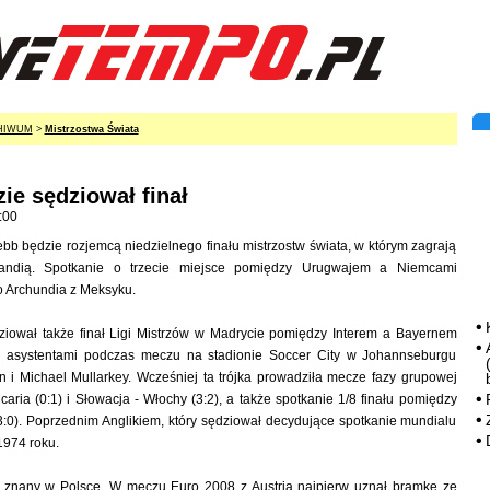
HIWUM
>
Mistrzostwa Świata
ie sędziował finał
:00
b będzie rozjemcą niedzielnego finału mistrzostw świata, w którym zagrają
andią. Spotkanie o trzecie miejsce pomiędzy Urugwajem a Niemcami
o Archundia z Meksyku.
dziował także finał Ligi Mistrzów w Madrycie pomiędzy Interem a Bayernem
 asystentami podczas meczu na stadionie Soccer City w Johannseburgu
 i Michael Mullarkey. Wcześniej ta trójka prowadziła mecze fazy grupowej
caria (0:1) i Słowacja - Włochy (3:2), a także spotkanie 1/8 finału pomiędzy
(3:0). Poprzednim Anglikiem, który sędziował decydujące spotkanie mundialu
1974 roku.
 znany w Polsce. W meczu Euro 2008 z Austrią najpierw uznał bramkę ze