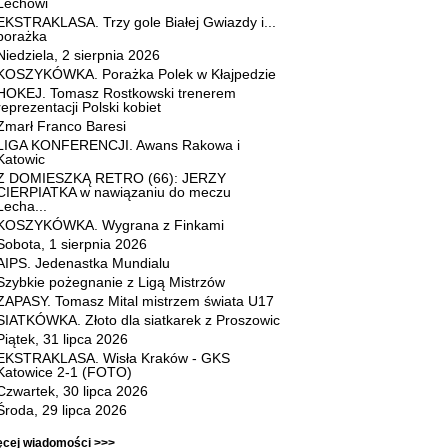
Lechowi
EKSTRAKLASA. Trzy gole Białej Gwiazdy i...
porażka
Niedziela, 2 sierpnia 2026
KOSZYKÓWKA. Porażka Polek w Kłajpedzie
HOKEJ. Tomasz Rostkowski trenerem
reprezentacji Polski kobiet
Zmarł Franco Baresi
LIGA KONFERENCJI. Awans Rakowa i
Katowic
Z DOMIESZKĄ RETRO (66): JERZY
CIERPIATKA w nawiązaniu do meczu
Lecha...
KOSZYKÓWKA. Wygrana z Finkami
Sobota, 1 sierpnia 2026
AIPS. Jedenastka Mundialu
Szybkie pożegnanie z Ligą Mistrzów
ZAPASY. Tomasz Mital mistrzem świata U17
SIATKÓWKA. Złoto dla siatkarek z Proszowic
Piątek, 31 lipca 2026
EKSTRAKLASA. Wisła Kraków - GKS
Katowice 2-1 (FOTO)
Czwartek, 30 lipca 2026
Środa, 29 lipca 2026
ęcej wiadomości >>>