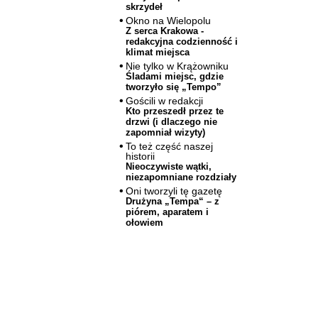
skrzydeł
Okno na Wielopolu
Z serca Krakowa -
redakcyjna codzienność i
klimat miejsca
Nie tylko w Krążowniku
Śladami miejsc, gdzie
tworzyło się „Tempo”
Gościli w redakcji
Kto przeszedł przez te
drzwi (i dlaczego nie
zapomniał wizyty)
To też część naszej
historii
Nieoczywiste wątki,
niezapomniane rozdziały
Oni tworzyli tę gazetę
Drużyna „Tempa“ – z
piórem, aparatem i
ołowiem