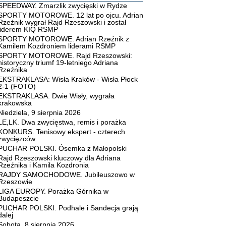
SPEEDWAY. Zmarzlik zwycięski w Rydze
SPORTY MOTOROWE. 12 lat po ojcu. Adrian
Rzeźnik wygrał Rajd Rzeszowski i został
liderem KIQ RSMP
SPORTY MOTOROWE. Adrian Rzeźnik z
Kamilem Kozdroniem liderami RSMP
SPORTY MOTOROWE. Rajd Rzeszowski:
historyczny triumf 19-letniego Adriana
Rzeźnika
EKSTRAKLASA: Wisła Kraków - Wisła Płock
2-1 (FOTO)
EKSTRAKLASA. Dwie Wisły, wygrała
krakowska
Niedziela, 9 sierpnia 2026
LE,LK. Dwa zwycięstwa, remis i porażka
KONKURS. Tenisowy ekspert - czterech
zwycięzców
PUCHAR POLSKI. Ósemka z Małopolski
Rajd Rzeszowski kluczowy dla Adriana
Rzeźnika i Kamila Kozdronia
RAJDY SAMOCHODOWE. Jubileuszowo w
Rzeszowie
LIGA EUROPY. Porażka Górnika w
Budapeszcie
PUCHAR POLSKI. Podhale i Sandecja grają
dalej
Sobota, 8 sierpnia 2026