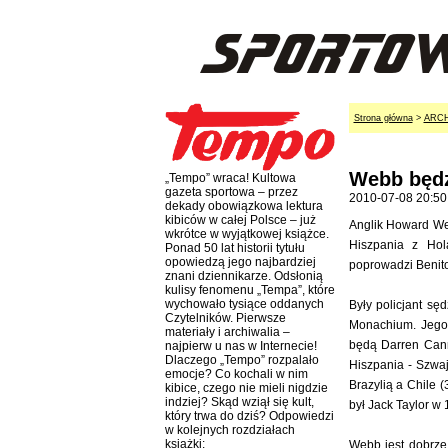
Strona główna
>
ARC
Webb będz
„Tempo” wraca! Kultowa
gazeta sportowa – przez
2010-07-08 20:50
dekady obowiązkowa lektura
kibiców w całej Polsce – już
Anglik Howard Web
wkrótce w wyjątkowej książce.
Hiszpania z Hol
Ponad 50 lat historii tytułu
opowiedzą jego najbardziej
poprowadzi Benit
znani dziennikarze. Odsłonią
kulisy fenomenu „Tempa”, które
wychowało tysiące oddanych
Były policjant sę
Czytelników. Pierwsze
Monachium. Jego
materiały i archiwalia –
będą Darren Cann
najpierw u nas w Internecie!
Dlaczego „Tempo” rozpalało
Hiszpania - Szwaj
emocje? Co kochali w nim
Brazylią a Chile 
kibice, czego nie mieli nigdzie
indziej? Skąd wziął się kult,
był Jack Taylor w 
który trwa do dziś? Odpowiedzi
w kolejnych rozdziałach
książki:
Webb jest dobrze