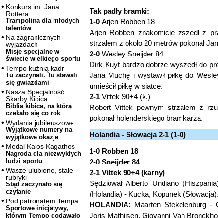
Konkurs im. Jana
Tak padły bramki:
Rottera
Trampolina dla młodych
1-0
Arjen Robben 18
talentów
Arjen Robben znakomicie zszedł z pr
Na zagranicznych
strzałem z około 20 metrów pokonał Ja
wyjazdach
Misje specjalne w
2-0
Wesley Sneijder 84
świecie wielkiego sportu
Dirk Kuyt bardzo dobrze wyszedł do pro
Tempo kuźnią kadr
Jana Muchę i wystawił piłkę do Wesle
Tu zaczynali. Tu stawali
się gwiazdami
umieścił piłkę w siatce.
Nasza Specjalność:
2-1
Vittek 90+4 (k.)
Skarby Kibica
Biblia kibica, na którą
Robert Vittek pewnym strzałem z rzu
czekało się co rok
pokonał holenderskiego bramkarza.
Wydania jubileuszowe
Wyjątkowe numery na
Holandia - Słowacja 2-1 (1-0)
wyjątkowe okazje
Medal Kalos Kagathos
1-0 Robben 18
Nagroda dla niezwykłych
ludzi sportu
2-0 Sneijder 84
Wasze ulubione, stałe
2-1 Vittek 90+4 (karny)
rubryki
Sędziował Alberto Undiano (Hiszpania)
Stąd zaczynało się
czytanie
(Holandia) - Kucka, Kopunek (Słowacja)
Pod patronatem Tempa
HOLANDIA:
Maarten Stekelenburg - G
Sportowe inicjatywy,
Joris Mathijsen, Giovanni Van Bronckh
którym Tempo dodawało