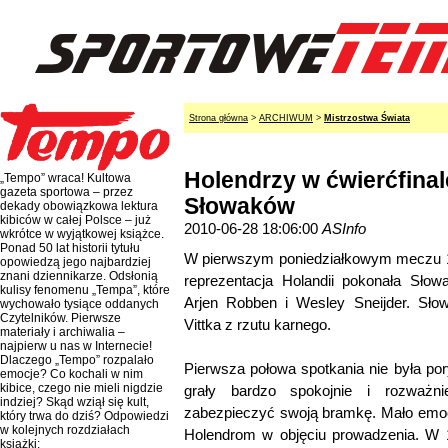
Strona główna
>
ARCHIWUM
>
Mistrzostwa Świata
Holendrzy w ćwierćfinal
„Tempo” wraca! Kultowa
gazeta sportowa – przez
Słowaków
dekady obowiązkowa lektura
kibiców w całej Polsce – już
2010-06-28 18:06:00
ASInfo
wkrótce w wyjątkowej książce.
Ponad 50 lat historii tytułu
W pierwszym poniedziałkowym meczu 1/8
opowiedzą jego najbardziej
znani dziennikarze. Odsłonią
reprezentacja Holandii pokonała Słowac
kulisy fenomenu „Tempa”, które
Arjen Robben i Wesley Sneijder. Słow
wychowało tysiące oddanych
Czytelników. Pierwsze
Vittka z rzutu karnego.
materiały i archiwalia –
najpierw u nas w Internecie!
Dlaczego „Tempo” rozpalało
Pierwsza połowa spotkania nie była p
emocje? Co kochali w nim
kibice, czego nie mieli nigdzie
grały bardzo spokojnie i rozważni
indziej? Skąd wziął się kult,
zabezpieczyć swoją bramkę. Mało emocj
który trwa do dziś? Odpowiedzi
w kolejnych rozdziałach
Holendrom w objęciu prowadzenia. W 
książki: