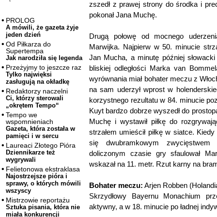
zszedł z prawej strony do środka i pr
pokonał Jana Muchę.
PROLOG
A mówili, że gazeta żyje
jeden dzień
Drugą połowę od mocnego uderzenia
Od Piłkarza do
Marwijka. Najpierw w 50. minucie strz
Supertempa
Jan Mucha, a minutę później słowacki 
Jak narodziła się legenda
Przeżyjmy to jeszcze raz
bliskiej odległości Marka van Bomme
Tylko najwięksi
wyrównania miał bohater meczu z Włocha
zasługują na okładkę
na sam uderzył wprost w holenderskie
Redaktorzy naczelni
Ci, którzy sterowali
korzystnego rezultatu w 84. minucie po
„okrętem Tempo“
Kuyt bardzo dobrze wyszedł do prostopa
Tempo we
Muchę i wystawił piłkę do rozgrywaj
wspomnieniach
Gazeta, która została w
strzałem umieścił piłkę w siatce. Kied
pamięci i w sercu
się dwubramkowym zwycięstwem H
Laureaci Złotego Pióra
Dziennikarze też
doliczonym czasie gry sfaulował Ma
wygrywali
wskazał na 11. metr. Rzut karny na bram
Felietonowa ekstraklasa
Najostrzejsze pióra i
sprawy, o których mówili
Bohater meczu:
Arjen Robben (Holandi
wszyscy
Skrzydłowy Bayernu Monachium prze
Mistrzowie reportażu
aktywny, a w 18. minucie po ładnej indywid
Sztuka pisania, która nie
miała konkurencji