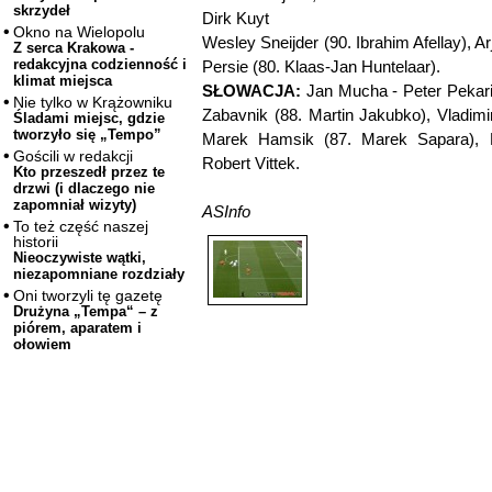
skrzydeł
Dirk Kuyt
Okno na Wielopolu
Wesley Sneijder (90. Ibrahim Afellay), A
Z serca Krakowa -
redakcyjna codzienność i
Persie (80. Klaas-Jan Huntelaar).
klimat miejsca
SŁOWACJA:
Jan Mucha - Peter Pekarik
Nie tylko w Krążowniku
Zabavnik (88. Martin Jakubko), Vladimi
Śladami miejsc, gdzie
tworzyło się „Tempo”
Marek Hamsik (87. Marek Sapara), E
Gościli w redakcji
Robert Vittek.
Kto przeszedł przez te
drzwi (i dlaczego nie
zapomniał wizyty)
ASInfo
To też część naszej
historii
Nieoczywiste wątki,
niezapomniane rozdziały
Oni tworzyli tę gazetę
Drużyna „Tempa“ – z
piórem, aparatem i
ołowiem