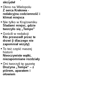
skrzydeł
Okno na Wielopolu
Z serca Krakowa -
redakcyjna codzienność i
klimat miejsca
Nie tylko w Krążowniku
Śladami miejsc, gdzie
tworzyło się „Tempo”
Gościli w redakcji
Kto przeszedł przez te
drzwi (i dlaczego nie
zapomniał wizyty)
To też część naszej
historii
Nieoczywiste wątki,
niezapomniane rozdziały
Oni tworzyli tę gazetę
Drużyna „Tempa“ – z
piórem, aparatem i
ołowiem