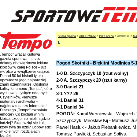
Strona główna
>
ARCHIWUM
>
Piłka nożna
> Archiwum >
Ma
T
„Tempo” wraca! Kultowa
gazeta sportowa – przez
Pogoń Skotniki - Błękitni Modlnica 5-1
dekady obowiązkowa lektura
kibiców w całej Polsce – już
wkrótce w wyjątkowej książce.
1-0 D. Szczypczyk 18 (rzut wolny)
Ponad 50 lat historii tytułu
2-0 A. Szczypczyk 20 (rzut karny)
opowiedzą jego najbardziej
znani dziennikarze. Odsłonią
3-0 Daniel 21
kulisy fenomenu „Tempa”, które
3-1 ??? 26
wychowało tysiące oddanych
Czytelników. Pierwsze
4-1 Daniel 31
materiały i archiwalia –
najpierw u nas w Internecie!
5-1 Daniel 34
Dlaczego „Tempo” rozpalało
POGOŃ:
Kamil Werniewski - Wojciech 
emocje? Co kochali w nim
kibice, czego nie mieli nigdzie
Szczypczyk, Mirosław Kij - Mateusz Jus
indziej? Skąd wziął się kult,
Paweł Hasiuk - Jakub Plebankiewicz, Ma
który trwa do dziś? Odpowiedzi
w kolejnych rozdziałach
Tomasz Pawlicki, Sebastian Sołtys.
książki: