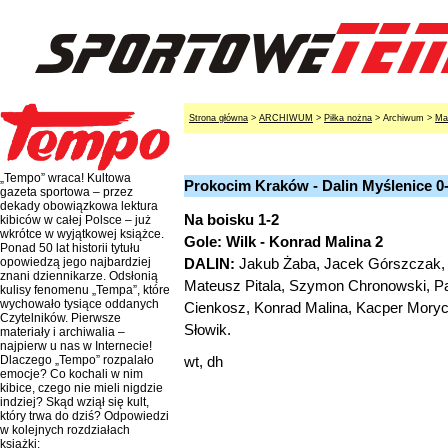
Strona główna
>
ARCHIWUM
>
Piłka nożna
> Archiwum >
Ma
„Tempo” wraca! Kultowa
Prokocim Kraków - Dalin Myślenice 0
gazeta sportowa – przez
dekady obowiązkowa lektura
Na boisku 1-2
kibiców w całej Polsce – już
wkrótce w wyjątkowej książce.
Gole: Wilk - Konrad Malina 2
Ponad 50 lat historii tytułu
DALIN:
Jakub Żaba, Jacek Górszczak, P
opowiedzą jego najbardziej
znani dziennikarze. Odsłonią
Mateusz Pitala, Szymon Chronowski, Pa
kulisy fenomenu „Tempa”, które
wychowało tysiące oddanych
Cienkosz, Konrad Malina, Kacper Moryc, 
Czytelników. Pierwsze
Słowik.
materiały i archiwalia –
najpierw u nas w Internecie!
wt, dh
Dlaczego „Tempo” rozpalało
emocje? Co kochali w nim
kibice, czego nie mieli nigdzie
indziej? Skąd wziął się kult,
który trwa do dziś? Odpowiedzi
w kolejnych rozdziałach
książki: