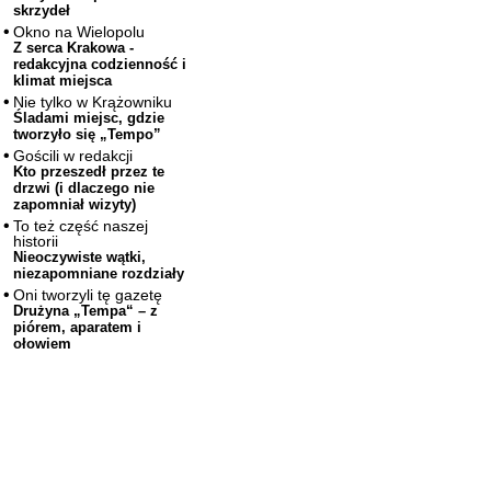
skrzydeł
Okno na Wielopolu
Z serca Krakowa -
redakcyjna codzienność i
klimat miejsca
Nie tylko w Krążowniku
Śladami miejsc, gdzie
tworzyło się „Tempo”
Gościli w redakcji
Kto przeszedł przez te
drzwi (i dlaczego nie
zapomniał wizyty)
To też część naszej
historii
Nieoczywiste wątki,
niezapomniane rozdziały
Oni tworzyli tę gazetę
Drużyna „Tempa“ – z
piórem, aparatem i
ołowiem