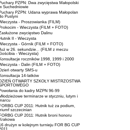
Puchary PZPN: Dwa zwycięstwa Małopolski
w Suchedniowie
Puchary PZPN: Udana wyprawa Małopolan
do Pustyni
Wieczysta - Proszowianka (FILM)
Prokocim - Wieczysta (FILM + FOTO)
Zasłużone zwycięstwo Dalinu
Hutnik II - Wieczysta
Wieczysta - Górnik (FILM + FOTO)
Już w 26. sekundzie... (FILM z meczu
Gościbia - Wieczysta)
Konsultacje roczników 1998, 1999 i 2000
Wieczysta - Dalin (FILM + FOTO)
Dzień otwarty SMS-u
Konsultacja 14-latków
DZIEŃ OTWARTY SZKOŁY MISTRZOSTWA
SPORTOWEGO
Powołania do kadry MZPN 96-99
Młodzieżowe terminarze w styczniu, lutym i
marcu
FORBG CUP 2011: Hutnik tuż za podium,
triumf szczecinian
FORBG CUP 2011: Hutnik broni honoru
Krakowa
16 drużyn w kolejnym turnieju FOR BG CUP
2011