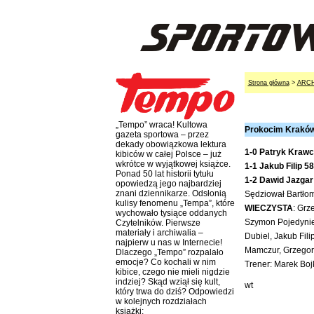
Strona główna
>
ARC
„Tempo” wraca! Kultowa
Prokocim Kraków 
gazeta sportowa – przez
dekady obowiązkowa lektura
1-0 Patryk Krawc
kibiców w całej Polsce – już
wkrótce w wyjątkowej książce.
1-1 Jakub Filip 58
Ponad 50 lat historii tytułu
1-2 Dawid Jazgar
opowiedzą jego najbardziej
znani dziennikarze. Odsłonią
Sędziował Bartłom
kulisy fenomenu „Tempa”, które
WIECZYSTA
: Grz
wychowało tysiące oddanych
Szymon Pojedynie
Czytelników. Pierwsze
materiały i archiwalia –
Dubiel, Jakub Fili
najpierw u nas w Internecie!
Mamczur, Grzegorz
Dlaczego „Tempo” rozpalało
emocje? Co kochali w nim
Trener: Marek Boj
kibice, czego nie mieli nigdzie
indziej? Skąd wziął się kult,
wt
który trwa do dziś? Odpowiedzi
w kolejnych rozdziałach
książki: