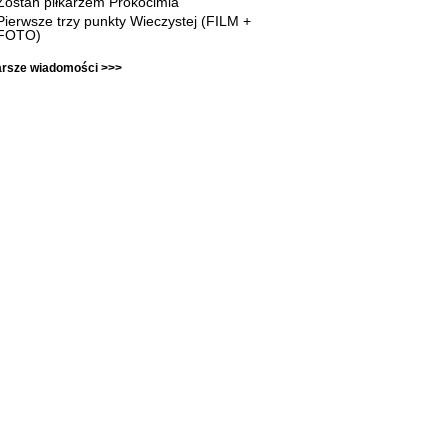
Zostań piłkarzem Prokocimia
Pierwsze trzy punkty Wieczystej (FILM +
FOTO)
arsze wiadomości >>>