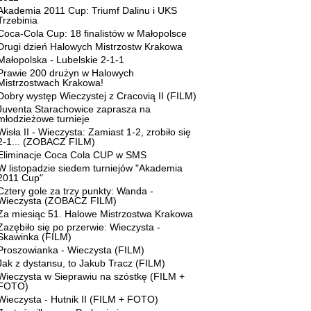
Akademia 2011 Cup: Triumf Dalinu i UKS
Trzebinia
Coca-Cola Cup: 18 finalistów w Małopolsce
Drugi dzień Halowych Mistrzostw Krakowa
Małopolska - Lubelskie 2-1-1
Prawie 200 drużyn w Halowych
Mistrzostwach Krakowa!
Dobry występ Wieczystej z Cracovią II (FILM)
Juventa Starachowice zaprasza na
młodzieżowe turnieje
Wisła II - Wieczysta: Zamiast 1-2, zrobiło się
2-1... (ZOBACZ FILM)
Eliminacje Coca Cola CUP w SMS
W listopadzie siedem turniejów "Akademia
2011 Cup"
Cztery gole za trzy punkty: Wanda -
Wieczysta (ZOBACZ FILM)
Za miesiąc 51. Halowe Mistrzostwa Krakowa
Zazębiło się po przerwie: Wieczysta -
Skawinka (FILM)
Proszowianka - Wieczysta (FILM)
Jak z dystansu, to Jakub Tracz (FILM)
Wieczysta w Sieprawiu na szóstkę (FILM +
FOTO)
Wieczysta - Hutnik II (FILM + FOTO)