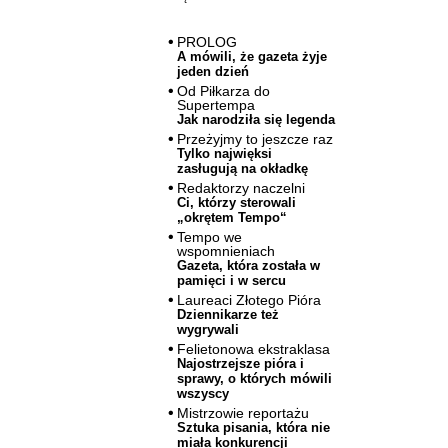
PROLOG
A mówili, że gazeta żyje
jeden dzień
Od Piłkarza do
Supertempa
Jak narodziła się legenda
Przeżyjmy to jeszcze raz
Tylko najwięksi
zasługują na okładkę
Redaktorzy naczelni
Ci, którzy sterowali
„okrętem Tempo“
Tempo we
wspomnieniach
Gazeta, która została w
pamięci i w sercu
Laureaci Złotego Pióra
Dziennikarze też
wygrywali
Felietonowa ekstraklasa
Najostrzejsze pióra i
sprawy, o których mówili
wszyscy
Mistrzowie reportażu
Sztuka pisania, która nie
miała konkurencji