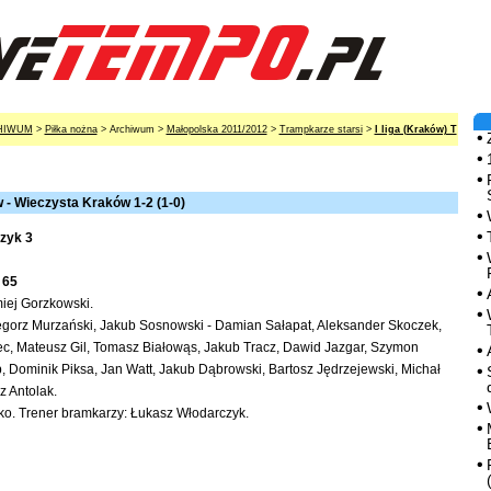
HIWUM
>
Piłka nożna
> Archiwum >
Małopolska 2011/2012
>
Trampkarze starsi
>
I liga (Kraków) T
- Wieczysta Kraków 1-2 (1-0)
zyk 3
 65
iej Gorzkowski.
egorz Murzański, Jakub Sosnowski - Damian Sałapat, Aleksander Skoczek,
c, Mateusz Gil, Tomasz Białowąs, Jakub Tracz, Dawid Jazgar, Szymon
p, Dominik Piksa, Jan Watt, Jakub Dąbrowski, Bartosz Jędrzejewski, Michał
 Antolak.
ko. Trener bramkarzy: Łukasz Włodarczyk.