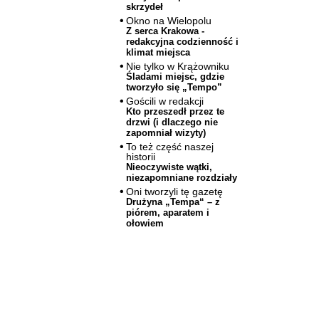
skrzydeł
Okno na Wielopolu
Z serca Krakowa -
redakcyjna codzienność i
klimat miejsca
Nie tylko w Krążowniku
Śladami miejsc, gdzie
tworzyło się „Tempo”
Gościli w redakcji
Kto przeszedł przez te
drzwi (i dlaczego nie
zapomniał wizyty)
To też część naszej
historii
Nieoczywiste wątki,
niezapomniane rozdziały
Oni tworzyli tę gazetę
Drużyna „Tempa“ – z
piórem, aparatem i
ołowiem