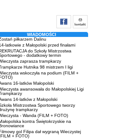
WIADOMOŚCI
Zostań piłkarzem Dalinu
14-latkowie z Małopolski przed finałami
REKRUTACJA do Szkoły Mistrzostwa
Sportowego - dodatkowy termin
Wieczysta zaprasza trampkarzy
Trampkarze Hutnika 98 mistrzem I ligi
Wieczysta wskoczyła na podium (FILM +
FOTO)
Awans 16-latków Małopolski
Wieczysta awansowała do Małopolskiej Ligi
Trampkarzy
Awans 14-latków z Małopolski
Szkoła Mistrzostwa Sportowego tworzy
drużynę trampkarzy
Wieczysta - Wanda (FILM + FOTO)
Małopolska kontra Świętokrzyskie na
Bronowiance
Filmowy gol Filipa dał wygraną Wieczystej
(FILM + FOTO)