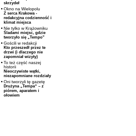
skrzydeł
Okno na Wielopolu
Z serca Krakowa -
redakcyjna codzienność i
klimat miejsca
Nie tylko w Krążowniku
Śladami miejsc, gdzie
tworzyło się „Tempo”
Gościli w redakcji
Kto przeszedł przez te
drzwi (i dlaczego nie
zapomniał wizyty)
To też część naszej
historii
Nieoczywiste wątki,
niezapomniane rozdziały
Oni tworzyli tę gazetę
Drużyna „Tempa“ – z
piórem, aparatem i
ołowiem