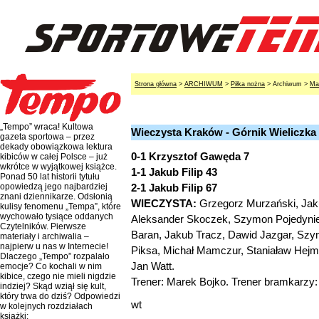
Strona główna
>
ARCHIWUM
>
Piłka nożna
> Archiwum >
Ma
„Tempo” wraca! Kultowa
Wieczysta Kraków - Górnik Wieliczka 2
gazeta sportowa – przez
dekady obowiązkowa lektura
0-1 Krzysztof Gawęda 7
kibiców w całej Polsce – już
wkrótce w wyjątkowej książce.
1-1 Jakub Filip 43
Ponad 50 lat historii tytułu
2-1 Jakub Filip 67
opowiedzą jego najbardziej
znani dziennikarze. Odsłonią
WIECZYSTA:
Grzegorz Murzański, Jak
kulisy fenomenu „Tempa”, które
wychowało tysiące oddanych
Aleksander Skoczek, Szymon Pojedynie
Czytelników. Pierwsze
Baran, Jakub Tracz, Dawid Jazgar, Szym
materiały i archiwalia –
najpierw u nas w Internecie!
Piksa, Michał Mamczur, Staniaław Hejm
Dlaczego „Tempo” rozpalało
Jan Watt.
emocje? Co kochali w nim
kibice, czego nie mieli nigdzie
Trener: Marek Bojko. Trener bramkarzy
indziej? Skąd wziął się kult,
który trwa do dziś? Odpowiedzi
wt
w kolejnych rozdziałach
książki: