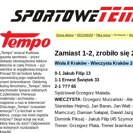
Strona główna
>
ARCHIWUM
>
Piłka nożna
> Archiwum >
Ma
Zamiast 1-2, zrobiło się 2
„Tempo” wraca! Kultowa
gazeta sportowa – przez
dekady obowiązkowa lektura
Wisła II Kraków - Wieczysta Kraków 2-
kibiców w całej Polsce – już
wkrótce w wyjątkowej książce.
0-1 Jakub Filip 13
Ponad 50 lat historii tytułu
opowiedzą jego najbardziej
1-1 Ernest Świętek 33
znani dziennikarze. Odsłonią
2-1 ??? 65
kulisy fenomenu „Tempa”, które
wychowało tysiące oddanych
Sędziował Grzegorz Malada.
Czytelników. Pierwsze
materiały i archiwalia –
WIECZYSTA
: Grzegorz Murzański - Al
najpierw u nas w Internecie!
Stanisław Hejmo), Jan Baran, Jan Watt 
Dlaczego „Tempo” rozpalało
emocje? Co kochali w nim
Mamczur), Damian Sałapat, Dawid Jazga
kibice, czego nie mieli nigdzie
Dominik Piksa) - Jakub Filip (45 Szymon
indziej? Skąd wziął się kult,
który trwa do dziś? Odpowiedzi
Trener: Grzegorz Plata. Trener bramkar
w kolejnych rozdziałach
książki: