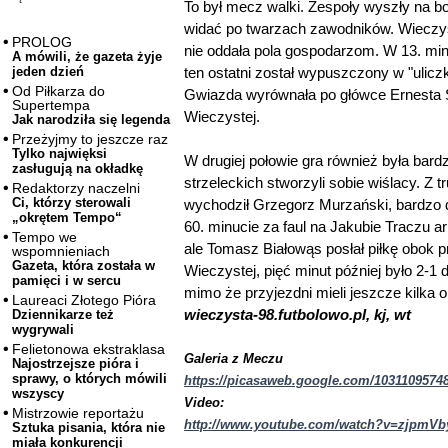
To był mecz walki. Zespoły wyszły na 
widać po twarzach zawodników. Wieczyst
PROLOG
nie oddała pola gospodarzom. W 13. minuc
A mówili, że gazeta żyje
ten ostatni został wypuszczony w "uliczk
jeden dzień
Od Piłkarza do
Gwiazda wyrównała po główce Ernesta Ś
Supertempa
Wieczystej.
Jak narodziła się legenda
Przeżyjmy to jeszcze raz
Tylko najwięksi
W drugiej połowie gra również była bard
zasługują na okładkę
strzeleckich stworzyli sobie wiślacy. Z 
Redaktorzy naczelni
Ci, którzy sterowali
wychodził Grzegorz Murzański, bardzo
„okrętem Tempo“
60. minucie za faul na Jakubie Traczu ar
Tempo we
ale Tomasz Białowąs posłał piłkę obok p
wspomnieniach
Gazeta, która została w
Wieczystej, pięć minut później było 2-1 d
pamięci i w sercu
mimo że przyjezdni mieli jeszcze kilka o
Laureaci Złotego Pióra
wieczysta-98.futbolowo.pl, kj, wt
Dziennikarze też
wygrywali
Felietonowa ekstraklasa
Galeria z Meczu
Najostrzejsze pióra i
sprawy, o których mówili
https://picasaweb.google.com/1031109574
wszyscy
Video:
Mistrzowie reportażu
http://www.youtube.com/watch?v=zjpmVb
Sztuka pisania, która nie
miała konkurencji