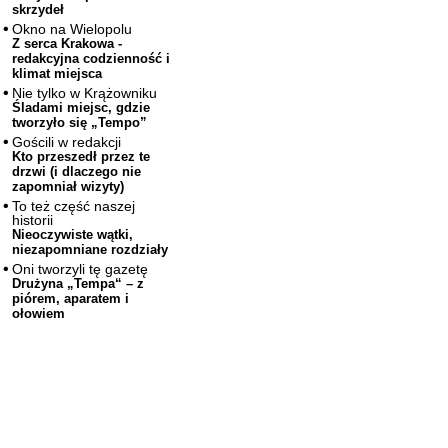
skrzydeł
Okno na Wielopolu
Z serca Krakowa -
redakcyjna codzienność i
klimat miejsca
Nie tylko w Krążowniku
Śladami miejsc, gdzie
tworzyło się „Tempo”
Gościli w redakcji
Kto przeszedł przez te
drzwi (i dlaczego nie
zapomniał wizyty)
To też część naszej
historii
Nieoczywiste wątki,
niezapomniane rozdziały
Oni tworzyli tę gazetę
Drużyna „Tempa“ – z
piórem, aparatem i
ołowiem