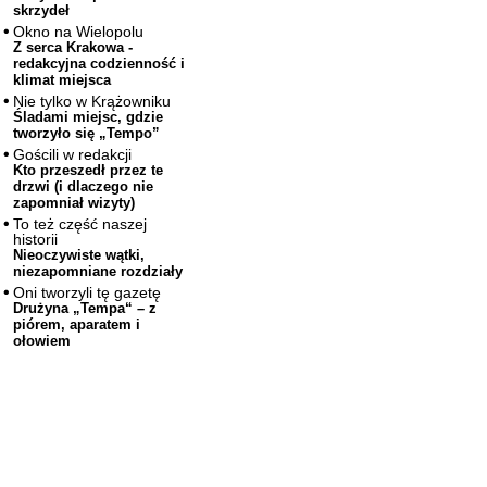
skrzydeł
Okno na Wielopolu
Z serca Krakowa -
redakcyjna codzienność i
klimat miejsca
Nie tylko w Krążowniku
Śladami miejsc, gdzie
tworzyło się „Tempo”
Gościli w redakcji
Kto przeszedł przez te
drzwi (i dlaczego nie
zapomniał wizyty)
To też część naszej
historii
Nieoczywiste wątki,
niezapomniane rozdziały
Oni tworzyli tę gazetę
Drużyna „Tempa“ – z
piórem, aparatem i
ołowiem