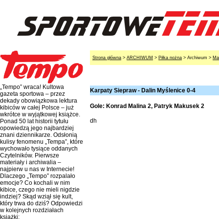
Strona główna
>
ARCHIWUM
>
Piłka nożna
> Archiwum >
Ma
„Tempo” wraca! Kultowa
Karpaty Siepraw - Dalin Myślenice 0-4
gazeta sportowa – przez
dekady obowiązkowa lektura
Gole: Konrad Malina 2, Patryk Makusek 2
kibiców w całej Polsce – już
wkrótce w wyjątkowej książce.
dh
Ponad 50 lat historii tytułu
opowiedzą jego najbardziej
znani dziennikarze. Odsłonią
kulisy fenomenu „Tempa”, które
wychowało tysiące oddanych
Czytelników. Pierwsze
materiały i archiwalia –
najpierw u nas w Internecie!
Dlaczego „Tempo” rozpalało
emocje? Co kochali w nim
kibice, czego nie mieli nigdzie
indziej? Skąd wziął się kult,
który trwa do dziś? Odpowiedzi
w kolejnych rozdziałach
książki: