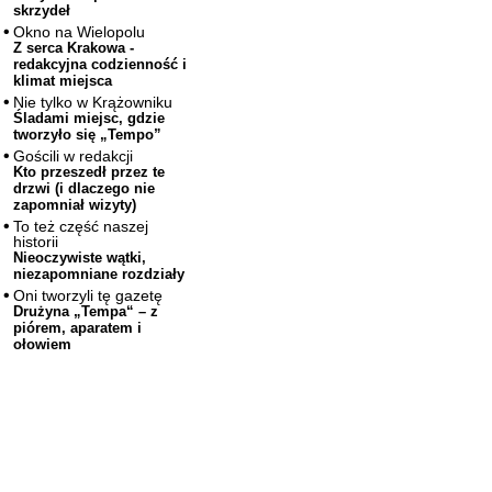
skrzydeł
Okno na Wielopolu
Z serca Krakowa -
redakcyjna codzienność i
klimat miejsca
Nie tylko w Krążowniku
Śladami miejsc, gdzie
tworzyło się „Tempo”
Gościli w redakcji
Kto przeszedł przez te
drzwi (i dlaczego nie
zapomniał wizyty)
To też część naszej
historii
Nieoczywiste wątki,
niezapomniane rozdziały
Oni tworzyli tę gazetę
Drużyna „Tempa“ – z
piórem, aparatem i
ołowiem