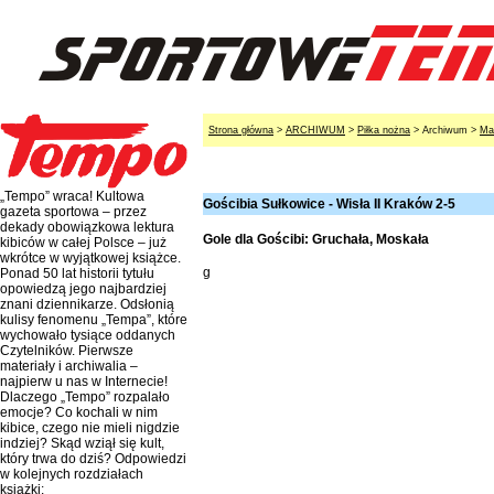
Strona główna
>
ARCHIWUM
>
Piłka nożna
> Archiwum >
Ma
„Tempo” wraca! Kultowa
Gościbia Sułkowice - Wisła II Kraków 2-5
gazeta sportowa – przez
dekady obowiązkowa lektura
Gole dla Gościbi: Gruchała, Moskała
kibiców w całej Polsce – już
wkrótce w wyjątkowej książce.
g
Ponad 50 lat historii tytułu
opowiedzą jego najbardziej
znani dziennikarze. Odsłonią
kulisy fenomenu „Tempa”, które
wychowało tysiące oddanych
Czytelników. Pierwsze
materiały i archiwalia –
najpierw u nas w Internecie!
Dlaczego „Tempo” rozpalało
emocje? Co kochali w nim
kibice, czego nie mieli nigdzie
indziej? Skąd wziął się kult,
który trwa do dziś? Odpowiedzi
w kolejnych rozdziałach
książki: