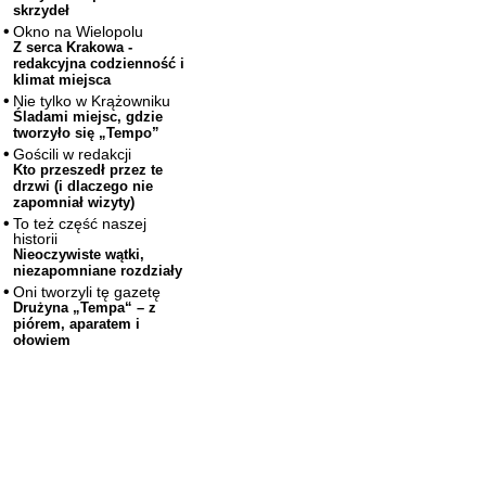
skrzydeł
Okno na Wielopolu
Z serca Krakowa -
redakcyjna codzienność i
klimat miejsca
Nie tylko w Krążowniku
Śladami miejsc, gdzie
tworzyło się „Tempo”
Gościli w redakcji
Kto przeszedł przez te
drzwi (i dlaczego nie
zapomniał wizyty)
To też część naszej
historii
Nieoczywiste wątki,
niezapomniane rozdziały
Oni tworzyli tę gazetę
Drużyna „Tempa“ – z
piórem, aparatem i
ołowiem