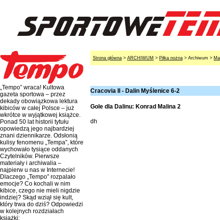
Strona główna
>
ARCHIWUM
>
Piłka nożna
> Archiwum >
Ma
„Tempo” wraca! Kultowa
Cracovia II - Dalin Myślenice 6-2
gazeta sportowa – przez
dekady obowiązkowa lektura
Gole dla Dalinu: Konrad Malina 2
kibiców w całej Polsce – już
wkrótce w wyjątkowej książce.
dh
Ponad 50 lat historii tytułu
opowiedzą jego najbardziej
znani dziennikarze. Odsłonią
kulisy fenomenu „Tempa”, które
wychowało tysiące oddanych
Czytelników. Pierwsze
materiały i archiwalia –
najpierw u nas w Internecie!
Dlaczego „Tempo” rozpalało
emocje? Co kochali w nim
kibice, czego nie mieli nigdzie
indziej? Skąd wziął się kult,
który trwa do dziś? Odpowiedzi
w kolejnych rozdziałach
książki: