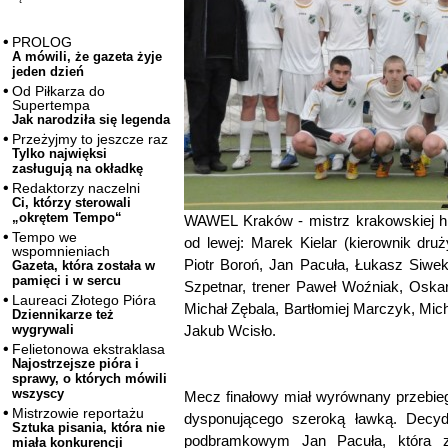
PROLOG
A mówili, że gazeta żyje
jeden dzień
Od Piłkarza do
Supertempa
Jak narodziła się legenda
Przeżyjmy to jeszcze raz
Tylko najwięksi
zasługują na okładkę
Redaktorzy naczelni
Ci, którzy sterowali
„okrętem Tempo“
WAWEL Kraków - mistrz krakowskiej hal
Tempo we
od lewej: Marek Kielar (kierownik dru
wspomnieniach
Piotr Boroń, Jan Pacuła, Łukasz Siwek
Gazeta, która została w
pamięci i w sercu
Szpetnar, trener Paweł Woźniak, Oska
Laureaci Złotego Pióra
Michał Zębala, Bartłomiej Marczyk, Micha
Dziennikarze też
Jakub Wcisło.
wygrywali
Felietonowa ekstraklasa
Najostrzejsze pióra i
sprawy, o których mówili
wszyscy
Mecz finałowy miał wyrównany przebieg
Mistrzowie reportażu
dysponującego szeroką ławką. Decydu
Sztuka pisania, która nie
podbramkowym Jan Pacuła, która z
miała konkurencji