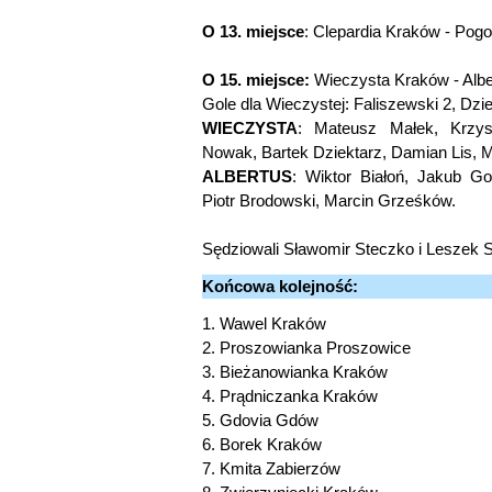
O 13. miejsce
: Clepardia Kraków - Pogo
O 15. miejsce:
Wieczysta Kraków - Albe
Gole dla Wieczystej: Faliszewski 2, Dzie
WIECZYSTA
: Mateusz Małek, Krzysz
Nowak, Bartek Dziektarz, Damian Lis, M
ALBERTUS
: Wiktor Białoń, Jakub Go
Piotr Brodowski, Marcin Grześków.
Sędziowali Sławomir Steczko i Leszek S
Końcowa kolejność:
1. Wawel Kraków
2. Proszowianka Proszowice
3. Bieżanowianka Kraków
4. Prądniczanka Kraków
5. Gdovia Gdów
6. Borek Kraków
7. Kmita Zabierzów