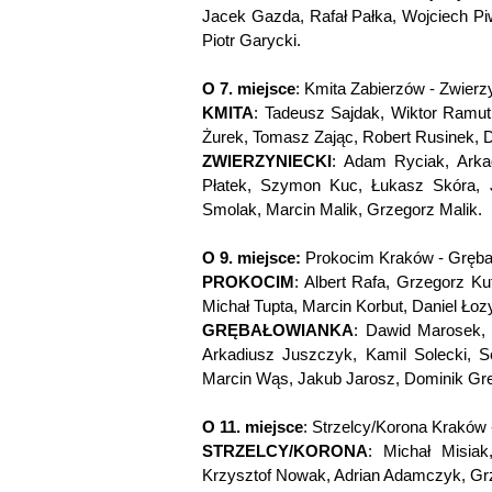
Jacek Gazda, Rafał Pałka, Wojciech Pi
Piotr Garycki.
O 7. miejsce
: Kmita Zabierzów - Zwierz
KMITA
: Tadeusz Sajdak, Wiktor Ramut
Żurek, Tomasz Zając, Robert Rusinek, 
ZWIERZYNIECKI
: Adam Ryciak, Arka
Płatek, Szymon Kuc, Łukasz Skóra, 
Smolak, Marcin Malik, Grzegorz Malik.
O 9. miejsce:
Prokocim Kraków - Grębał
PROKOCIM
: Albert Rafa, Grzegorz Ku
Michał Tupta, Marcin Korbut, Daniel Łoz
GRĘBAŁOWIANKA
: Dawid Marosek, 
Arkadiusz Juszczyk, Kamil Solecki, Se
Marcin Wąs, Jakub Jarosz, Dominik Gr
O 11. miejsce
: Strzelcy/Korona Kraków 
STRZELCY/KORONA
: Michał Misia
Krzysztof Nowak, Adrian Adamczyk, Gr