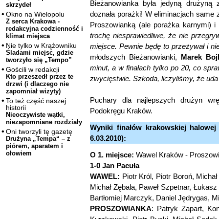
Bieżanowianka była jedyną drużyną z
skrzydeł
doznała porażki! W eliminacjach same z
Okno na Wielopolu
Z serca Krakowa -
Proszowianką (ale porażka karnymi) 
redakcyjna codzienność i
trochę niesprawiedliwe, że nie przegry
klimat miejsca
Nie tylko w Krążowniku
miejsce. Pewnie będę to przeżywał i n
Śladami miejsc, gdzie
młodszych Bieżanowianki,
Marek Boj
tworzyło się „Tempo”
minut, a w finałach tylko po 20, co sp
Gościli w redakcji
Kto przeszedł przez te
zwycięstwie. Szkoda, liczyliśmy, że uda 
drzwi (i dlaczego nie
zapomniał wizyty)
Puchary dla najlepszych drużyn wr
To też część naszej
historii
Podokręgu Kraków.
Nieoczywiste wątki,
niezapomniane rozdziały
Wyniki finałów krakowskiej halowej 
Oni tworzyli tę gazetę
6.03.2010):
Drużyna „Tempa“ – z
piórem, aparatem i
ołowiem
O 1. miejsce:
Wawel Kraków - Proszowi
1-0 Jan Pacuła
WAWEL:
Piotr Król, Piotr Boroń, Michał
Michał Zębala, Paweł Szpetnar, Łukasz
Bartłomiej Marczyk, Daniel Jędrygas, M
PROSZOWIANKA
: Patryk Zapart, Ko