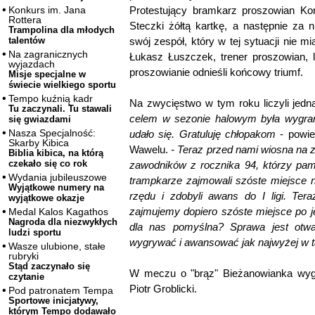
Protestujący bramkarz proszowian Kon
Konkurs im. Jana
Rottera
Steczki żółtą kartkę, a następnie za 
Trampolina dla młodych
swój zespół, który w tej sytuacji nie 
talentów
Na zagranicznych
Łukasz Łuszczek, trener proszowian, l
wyjazdach
proszowianie odnieśli końcowy triumf.
Misje specjalne w
świecie wielkiego sportu
Tempo kuźnią kadr
Na zwycięstwo w tym roku liczyli jedna
Tu zaczynali. Tu stawali
celem w sezonie halowym była wygrana
się gwiazdami
Nasza Specjalność:
udało się. Gratuluję chłopakom
- powie
Skarby Kibica
Wawelu.
- Teraz przed nami wiosna na z
Biblia kibica, na którą
czekało się co rok
zawodników z rocznika 94, którzy pami
Wydania jubileuszowe
trampkarze zajmowali szóste miejsce 
Wyjątkowe numery na
rzędu i zdobyli awans do I ligi. Ter
wyjątkowe okazje
zajmujemy dopiero szóste miejsce po j
Medal Kalos Kagathos
Nagroda dla niezwykłych
dla nas pomyślna? Sprawa jest otwa
ludzi sportu
wygrywać i awansować jak najwyżej w ta
Wasze ulubione, stałe
rubryki
Stąd zaczynało się
W meczu o "brąz" Bieżanowianka wygr
czytanie
Piotr Groblicki.
Pod patronatem Tempa
Sportowe inicjatywy,
którym Tempo dodawało