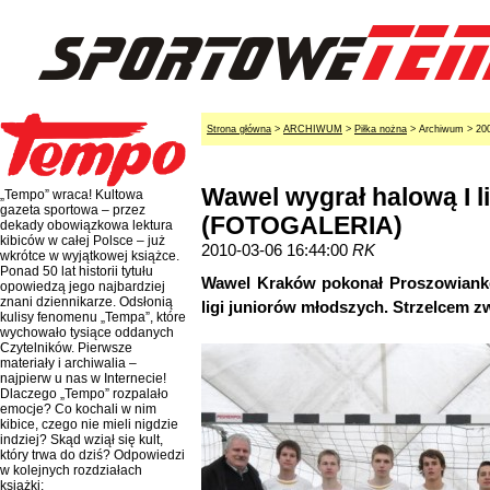
Strona główna
>
ARCHIWUM
>
Piłka nożna
> Archiwum > 20
Wawel wygrał halową I 
„Tempo” wraca! Kultowa
gazeta sportowa – przez
(FOTOGALERIA)
dekady obowiązkowa lektura
kibiców w całej Polsce – już
2010-03-06 16:44:00
RK
wkrótce w wyjątkowej książce.
Ponad 50 lat historii tytułu
Wawel Kraków pokonał Proszowiankę 
opowiedzą jego najbardziej
znani dziennikarze. Odsłonią
ligi juniorów młodszych. Strzelcem zw
kulisy fenomenu „Tempa”, które
wychowało tysiące oddanych
Czytelników. Pierwsze
materiały i archiwalia –
najpierw u nas w Internecie!
Dlaczego „Tempo” rozpalało
emocje? Co kochali w nim
kibice, czego nie mieli nigdzie
indziej? Skąd wziął się kult,
który trwa do dziś? Odpowiedzi
w kolejnych rozdziałach
książki: