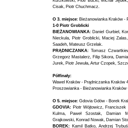
Kurzkowski, Piotr Bucki, Michał Sędek
Cisak, Piotr Chuchmacz.
O 3. miejsce
: Bieżanowianka Kraków - 
1-0 Piotr Groblicki
BIEŻANOWIANKA
: Daniel Gurbiel, K
Nieckula, Piotr Groblicki, Maciej Zala
Saadeh, Mateusz Grzelak.
PRĄDNICZANKA
: Tomasz Czwartkie
Grzegorz Mastalerz, Filip Sikora, Dami
Jurek, Piotr Jewuła, Artur Czopek, Szc
Półfinały:
Wawel Kraków - Prądniczanka Kraków 
Proszowianka - Bieżanowianka Kraków 0
O 5. miejsce
: Gdovia Gdów - Borek Kra
GDOVIA:
Piotr Wójtowicz, Franciszek
Kulma, Paweł Szostak, Damian Maz
Grajkowski, Konrad Nowak, Damian Sto
BOREK:
Kamil Batko, Andrzej Trybu