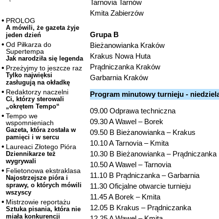
Tarnovia Tarnów
Kmita Zabierzów
PROLOG
A mówili, że gazeta żyje
Grupa B
jeden dzień
Od Piłkarza do
Bieżanowianka Kraków
Supertempa
Krakus Nowa Huta
Jak narodziła się legenda
Prądniczanka Kraków
Przeżyjmy to jeszcze raz
Tylko najwięksi
Garbarnia Kraków
zasługują na okładkę
Redaktorzy naczelni
Program minutowy turnieju - niedziela
Ci, którzy sterowali
„okrętem Tempo“
09.00 Odprawa techniczna
Tempo we
09.30 A Wawel – Borek
wspomnieniach
Gazeta, która została w
09.50 B Bieżanowianka – Krakus
pamięci i w sercu
10.10 A Tarnovia – Kmita
Laureaci Złotego Pióra
10.30 B Bieżanowianka – Prądniczanka
Dziennikarze też
wygrywali
10.50 A Wawel – Tarnovia
Felietonowa ekstraklasa
11.10 B Prądniczanka – Garbarnia
Najostrzejsze pióra i
sprawy, o których mówili
11.30 Oficjalne otwarcie turnieju
wszyscy
11.45 A Borek – Kmita
Mistrzowie reportażu
12.05 B Krakus – Prądniczanka
Sztuka pisania, która nie
miała konkurencji
12.25 A Wawel – Kmita