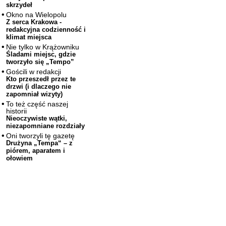
skrzydeł
Okno na Wielopolu
Z serca Krakowa -
redakcyjna codzienność i
klimat miejsca
Nie tylko w Krążowniku
Śladami miejsc, gdzie
tworzyło się „Tempo”
Gościli w redakcji
Kto przeszedł przez te
drzwi (i dlaczego nie
zapomniał wizyty)
To też część naszej
historii
Nieoczywiste wątki,
niezapomniane rozdziały
Oni tworzyli tę gazetę
Drużyna „Tempa“ – z
piórem, aparatem i
ołowiem