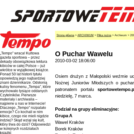
Strona główna
>
ARCHIWUM
>
Piłka nożna
> Archiwum > 20
O Puchar Wawelu
„Tempo” wraca! Kultowa
gazeta sportowa – przez
2010-03-02 18:06:00
dekady obowiązkowa lektura
kibiców w całej Polsce – już
wkrótce w wyjątkowej książce.
Ponad 50 lat historii tytułu
Osiem drużyn z Małopolski weźmie udzi
opowiedzą jego najbardziej
Nożnej Juniorów Młodszych o pucha
znani dziennikarze. Odsłonią
kulisy fenomenu „Tempa”, które
patronatem portalu
sportowetempo.
wychowało tysiące oddanych
Czytelników. Pierwsze
niedzielę, 7 marca.
materiały i archiwalia –
najpierw u nas w Internecie!
Dlaczego „Tempo” rozpalało
Podział na grupy eliminacyjne:
emocje? Co kochali w nim
Grupa A
kibice, czego nie mieli nigdzie
indziej? Skąd wziął się kult,
Wawel Kraków
który trwa do dziś? Odpowiedzi
Borek Kraków
w kolejnych rozdziałach
książki: