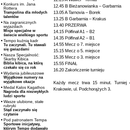
Konkurs im. Jana
12.45 B Bieżanowianka – Garbarnia
Rottera
13.05 A Tarnovia – Borek
Trampolina dla młodych
talentów
13.25 B Garbarnia – Krakus
Na zagranicznych
13.40 PRZERWA
wyjazdach
Misje specjalne w
14.15 Półfinał A1 – B2
świecie wielkiego sportu
14.35 Półfinał A2 – B1
Tempo kuźnią kadr
14.55 Mecz o 7. miejsce
Tu zaczynali. Tu stawali
się gwiazdami
15.15 Mecz o 5. miejsce
Nasza Specjalność:
15.35 Mecz o 3. miejsce
Skarby Kibica
15.55 FINAŁ
Biblia kibica, na którą
czekało się co rok
16.20 Zakończenie turnieju
Wydania jubileuszowe
Wyjątkowe numery na
wyjątkowe okazje
Każdy mecz trwa 15 minut. Turniej
Medal Kalos Kagathos
Krakowie, ul. Podchorążych 3.
Nagroda dla niezwykłych
ludzi sportu
Wasze ulubione, stałe
rubryki
Stąd zaczynało się
czytanie
Pod patronatem Tempa
Sportowe inicjatywy,
którym Tempo dodawało