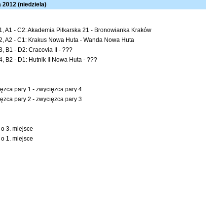
a 2012 (niedziela)
1, A1 - C2: Akademia Piłkarska 21 - Bronowianka Kraków
 2, A2 - C1: Krakus Nowa Huta - Wanda Nowa Huta
, B1 - D2: Cracovia II - ???
, B2 - D1: Hutnik II Nowa Huta - ???
ęzca pary 1 - zwycięzca pary 4
ęzca pary 2 - zwycięzca pary 3
o 3. miejsce
o 1. miejsce