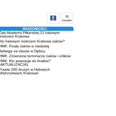
WIADOMOŚCI
Żaki Akademii Piłkarskiej 21 halowym
mistrzem Krakowa
Kto halowym mistrzem Krakowa żaków?
HMK: Finały żaków w niedzielę
Jadwiga na obozie w Dębicy
HMK: Zmienione terminarze żaków i orlików
HMK: Kto awansuje do finałów?
(AKTUALIZACJA)
Prawie 200 drużyn w Halowych
Mistrzostwach Krakowa!