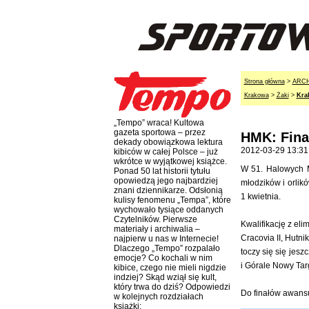
Strona główna
>
ARC
Krakowa
>
Żaki
>
Kra
„Tempo” wraca! Kultowa
gazeta sportowa – przez
HMK: Fina
dekady obowiązkowa lektura
2012-03-29 13:31
kibiców w całej Polsce – już
wkrótce w wyjątkowej książce.
W 51. Halowych M
Ponad 50 lat historii tytułu
opowiedzą jego najbardziej
młodzików i orlikó
znani dziennikarze. Odsłonią
1 kwietnia.
kulisy fenomenu „Tempa”, które
wychowało tysiące oddanych
Czytelników. Pierwsze
Kwalifikację z el
materiały i archiwalia –
Cracovia II, Hutn
najpierw u nas w Internecie!
Dlaczego „Tempo” rozpalało
toczy się się jes
emocje? Co kochali w nim
i Górale Nowy Tar
kibice, czego nie mieli nigdzie
indziej? Skąd wziął się kult,
który trwa do dziś? Odpowiedzi
Do finałów awansu
w kolejnych rozdziałach
książki: