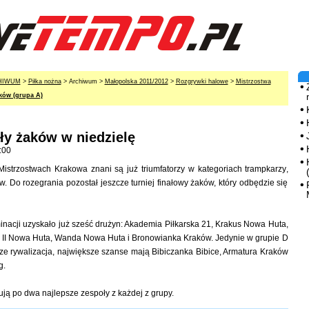
HIWUM
>
Piłka nożna
> Archiwum >
Małopolska 2011/2012
>
Rozgrywki halowe
>
Mistrzostwa
ków (grupa A)
ły żaków w niedzielę
:00
istrzostwach Krakowa znani są już triumfatorzy w kategoriach trampkarzy,
w. Do rozegrania pozostał jeszcze turniej finałowy żaków, który odbędzie się
iminacji uzyskało już sześć drużyn: Akademia Piłkarska 21, Krakus Nowa Huta,
ik II Nowa Huta, Wanda Nowa Huta i Bronowianka Kraków. Jedynie w grupie D
zcze rywalizacja, największe szanse mają Bibiczanka Bibice, Armatura Kraków
g.
ją po dwa najlepsze zespoły z każdej z grupy.