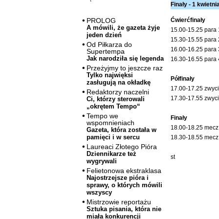
Finały - 1 kwietni
Ćwierćfinały
PROLOG
A mówili, że gazeta żyje
15.00-15.25 para 
jeden dzień
15.30-15.55 para
Od Piłkarza do
16.00-16.25 para 3
Supertempa
Jak narodziła się legenda
16.30-16.55 para 4
Przeżyjmy to jeszcze raz
Tylko najwięksi
Półfinały
zasługują na okładkę
17.00-17.25 zwyci
Redaktorzy naczelni
17.30-17.55 zwyci
Ci, którzy sterowali
„okrętem Tempo“
Tempo we
Finały
wspomnieniach
18.00-18.25 mecz 
Gazeta, która została w
pamięci i w sercu
18.30-18.55 mecz 
Laureaci Złotego Pióra
Dziennikarze też
st
wygrywali
Felietonowa ekstraklasa
Najostrzejsze pióra i
sprawy, o których mówili
wszyscy
Mistrzowie reportażu
Sztuka pisania, która nie
miała konkurencji