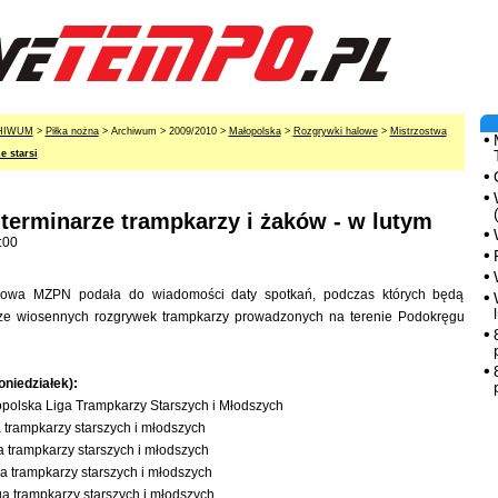
HIWUM
>
Piłka nożna
> Archiwum > 2009/2010 >
Małopolska
>
Rozgrywki halowe
>
Mistrzostwa
e starsi
terminarze trampkarzy i żaków - w lutym
:00
żowa MZPN podała do wiadomości daty spotkań, podczas których będą
rze wiosennych rozgrywek trampkarzy prowadzonych na terenie Podokręgu
oniedziałek):
opolska Liga Trampkarzy Starszych i Młodszych
ga trampkarzy starszych i młodszych
iga trampkarzy starszych i młodszych
liga trampkarzy starszych i młodszych
iga trampkarzy starszych i młodszych