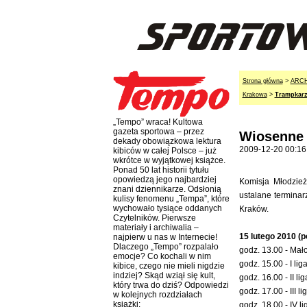
Strona główna
>
ARC
Krakowa
>
Trampkarz
„Tempo” wraca! Kultowa
gazeta sportowa – przez
Wiosenne 
dekady obowiązkowa lektura
2009-12-20 00:16
kibiców w całej Polsce – już
wkrótce w wyjątkowej książce.
Ponad 50 lat historii tytułu
opowiedzą jego najbardziej
Komisja Młodzie
znani dziennikarze. Odsłonią
ustalane termina
kulisy fenomenu „Tempa”, które
wychowało tysiące oddanych
Kraków.
Czytelników. Pierwsze
materiały i archiwalia –
15 lutego 2010 (p
najpierw u nas w Internecie!
Dlaczego „Tempo” rozpalało
godz. 13.00 - Mał
emocje? Co kochali w nim
godz. 15.00 - I li
kibice, czego nie mieli nigdzie
indziej? Skąd wziął się kult,
godz. 16.00 - II l
który trwa do dziś? Odpowiedzi
godz. 17.00 - III 
w kolejnych rozdziałach
książki:
godz. 18.00 - IV l