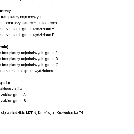
torek):
ga trampkarzy najmłodszych
ga trampkarzy starszych i młodszych
pkarze starsi, grupa wydzielona A
pkarze starsi, grupa wydzielona B
roda):
iga trampkarzy najmłodszych, grupa A
iga trampkarzy najmłodszych, grupa B
iga trampkarzy najmłodszych, grupa C
mpkarze młodsi, grupa wydzielona
iątek):
traklasa żaków
ga żaków, grupa A
ga żaków, grupa B
się w siedzibie MZPN, Kraków, ul. Krowoderska 74.