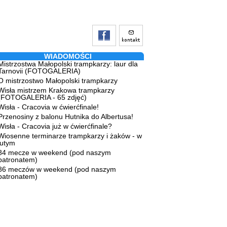
WIADOMOŚCI
Mistrzostwa Małopolski trampkarzy: laur dla
Tarnovii (FOTOGALERIA)
O mistrzostwo Małopolski trampkarzy
Wisła mistrzem Krakowa trampkarzy
(FOTOGALERIA - 65 zdjęć)
Wisła - Cracovia w ćwierćfinale!
Przenosiny z balonu Hutnika do Albertusa!
Wisła - Cracovia już w ćwierćfinale?
Wiosenne terminarze trampkarzy i żaków - w
lutym
84 mecze w weekend (pod naszym
patronatem)
86 meczów w weekend (pod naszym
patronatem)