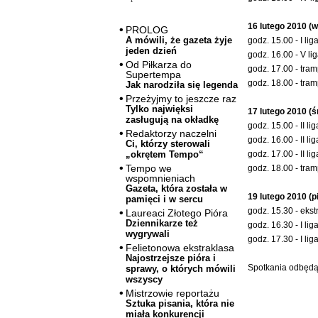
16 lutego 2010 (w
PROLOG
A mówili, że gazeta żyje
godz. 15.00 - I li
jeden dzień
godz. 16.00 - V li
Od Piłkarza do
godz. 17.00 - tram
Supertempa
godz. 18.00 - tram
Jak narodziła się legenda
Przeżyjmy to jeszcze raz
Tylko najwięksi
17 lutego 2010 (ś
zasługują na okładkę
godz. 15.00 - II l
Redaktorzy naczelni
godz. 16.00 - II l
Ci, którzy sterowali
godz. 17.00 - II l
„okrętem Tempo“
Tempo we
godz. 18.00 - tra
wspomnieniach
Gazeta, która została w
19 lutego 2010 (p
pamięci i w sercu
godz. 15.30 - eks
Laureaci Złotego Pióra
Dziennikarze też
godz. 16.30 - I li
wygrywali
godz. 17.30 - I li
Felietonowa ekstraklasa
Najostrzejsze pióra i
Spotkania odbędą 
sprawy, o których mówili
wszyscy
Mistrzowie reportażu
Sztuka pisania, która nie
miała konkurencji