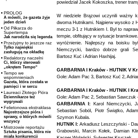
powiedział Jacek Kokoszka, trener tram
PROLOG
W niedziele Brązowi uczynili ważny k
A mówili, że gazeta żyje
dwoma Hutnikami. Najpierw wysoko z Hu
jeden dzień
Od Piłkarza do
meczu 3-1 z Hutnikiem I. Był to napr
Supertempa
tempie, obfitujący w sytuacje bramkowe
Jak narodziła się legenda
wyróżnienie. Najlepszy na boisku by
Przeżyjmy to jeszcze raz
Tylko najwięksi
Niemczycki, bardzo dobrze grali Se
zasługują na okładkę
Bartosz Kuć i Adrian Haxhijaj.
Redaktorzy naczelni
Ci, którzy sterowali
„okrętem Tempo“
GARBARNIA I Kraków - HUTNIK V Kr
Tempo we
Gole: Adam Pac 3, Bartosz Kuć 2, Adria
wspomnieniach
Gazeta, która została w
pamięci i w sercu
GARBARNIA I Kraków - HUTNIK I Kra
Laureaci Złotego Pióra
Gole: Adam Pac 2, Sebastian Sawczuk -
Dziennikarze też
wygrywali
GARBARNIA I:
Karol Niemczycki, J
Felietonowa ekstraklasa
Sebastian Soból, Piotr Świątko, Adam
Najostrzejsze pióra i
sprawy, o których mówili
Szymon Kubala.
wszyscy
HUTNIK I:
Arkadiusz Leszczyński - Daw
Mistrzowie reportażu
Grabowski, Marcin Kołek, Damian Klim
Sztuka pisania, która nie
miała konkurencji
Kacper Wolański, Sylwester Kruczek.