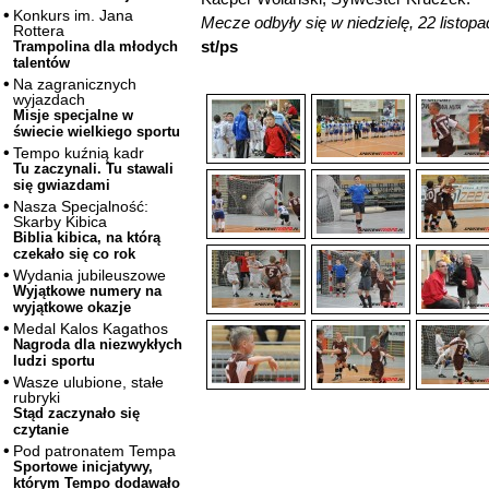
Konkurs im. Jana
Mecze odbyły się w niedzielę, 22 listopa
Rottera
st/ps
Trampolina dla młodych
talentów
Na zagranicznych
wyjazdach
Misje specjalne w
świecie wielkiego sportu
Tempo kuźnią kadr
Tu zaczynali. Tu stawali
się gwiazdami
Nasza Specjalność:
Skarby Kibica
Biblia kibica, na którą
czekało się co rok
Wydania jubileuszowe
Wyjątkowe numery na
wyjątkowe okazje
Medal Kalos Kagathos
Nagroda dla niezwykłych
ludzi sportu
Wasze ulubione, stałe
rubryki
Stąd zaczynało się
czytanie
Pod patronatem Tempa
Sportowe inicjatywy,
którym Tempo dodawało