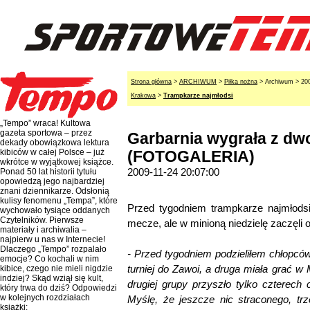
Strona główna
>
ARCHIWUM
>
Piłka nożna
> Archiwum > 20
Krakowa
>
Trampkarze najmłodsi
„Tempo” wraca! Kultowa
gazeta sportowa – przez
Garbarnia wygrała z d
dekady obowiązkowa lektura
kibiców w całej Polsce – już
(FOTOGALERIA)
wkrótce w wyjątkowej książce.
2009-11-24 20:07:00
Ponad 50 lat historii tytułu
opowiedzą jego najbardziej
znani dziennikarze. Odsłonią
kulisy fenomenu „Tempa”, które
Przed tygodniem trampkarze najmłods
wychowało tysiące oddanych
Czytelników. Pierwsze
mecze, ale w minioną niedzielę zaczęli 
materiały i archiwalia –
najpierw u nas w Internecie!
Dlaczego „Tempo” rozpalało
- Przed tygodniem podzieliłem chłopcó
emocje? Co kochali w nim
turniej do Zawoi, a druga miała grać w 
kibice, czego nie mieli nigdzie
indziej? Skąd wziął się kult,
drugiej grupy przyszło tylko czterech
który trwa do dziś? Odpowiedzi
w kolejnych rozdziałach
Myślę, że jeszcze nic straconego, tr
książki: