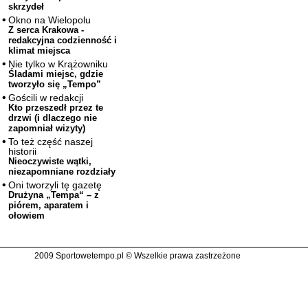
skrzydeł
Okno na Wielopolu
Z serca Krakowa -
redakcyjna codzienność i
klimat miejsca
Nie tylko w Krążowniku
Śladami miejsc, gdzie
tworzyło się „Tempo”
Gościli w redakcji
Kto przeszedł przez te
drzwi (i dlaczego nie
zapomniał wizyty)
To też część naszej
historii
Nieoczywiste wątki,
niezapomniane rozdziały
Oni tworzyli tę gazetę
Drużyna „Tempa“ – z
piórem, aparatem i
ołowiem
2009 Sportowetempo.pl © Wszelkie prawa zastrzeżone