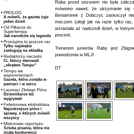
Raba przed sezonem nie była zalicz
mówiono nawet, że utrzymanie się 
PROLOG
Beniaminek z Dobczyc zaskoczył ni
A mówili, że gazeta żyje
meczem (uległ jak na razie tylko raz,
jeden dzień
Od Piłkarza do
wzrastała aż nadszedł dzień, w który
Supertempa
procent.
Jak narodziła się legenda
Przeżyjmy to jeszcze raz
Tylko najwięksi
Trenerem juniorów Raby jest Zbigni
zasługują na okładkę
powodzenia w MLJ!
Redaktorzy naczelni
Ci, którzy sterowali
„okrętem Tempo“
DT
Tempo we
wspomnieniach
Gazeta, która została w
pamięci i w sercu
Laureaci Złotego Pióra
Dziennikarze też
wygrywali
Felietonowa ekstraklasa
Najostrzejsze pióra i
sprawy, o których mówili
wszyscy
Mistrzowie reportażu
Sztuka pisania, która nie
miała konkurencji