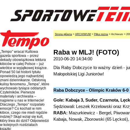
Strona główna
>
ARCHIWUM
>
Piłka nożna
> Archiwum > 20
Raba w MLJ! (FOTO)
„Tempo” wraca! Kultowa
gazeta sportowa – przez
2010-06-20 14:34:00
dekady obowiązkowa lektura
kibiców w całej Polsce – już
Dla Raby Dobczyce to ważny dzień - ju
wkrótce w wyjątkowej książce.
Ponad 50 lat historii tytułu
Małopolskiej Ligi Juniorów!
opowiedzą jego najbardziej
znani dziennikarze. Odsłonią
kulisy fenomenu „Tempa”, które
wychowało tysiące oddanych
Raba Dobczyce - Olimpic Kraków 6-0 
Czytelników. Pierwsze
materiały i archiwalia –
Gole: Kabaja 3, Suder, Czarnota, Lęc
najpierw u nas w Internecie!
Dlaczego „Tempo” rozpalało
Sędziowali: Leszek Krzelowski oraz Krz
emocje? Co kochali w nim
RABA:
Mazurkiewicz - Bergel, Piwowar
kibice, czego nie mieli nigdzie
indziej? Skąd wziął się kult,
Kabaja, Nowak, Zborowski (65 Lęckoś),
który trwa do dziś? Odpowiedzi
w kolejnych rozdziałach
książki: