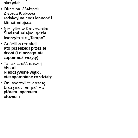
skrzydeł
Okno na Wielopolu
Z serca Krakowa -
redakcyjna codzienność i
klimat miejsca
Nie tylko w Krążowniku
Śladami miejsc, gdzie
tworzyło się „Tempo”
Gościli w redakcji
Kto przeszedł przez te
drzwi (i dlaczego nie
zapomniał wizyty)
To też część naszej
historii
Nieoczywiste wątki,
niezapomniane rozdziały
Oni tworzyli tę gazetę
Drużyna „Tempa“ – z
piórem, aparatem i
ołowiem