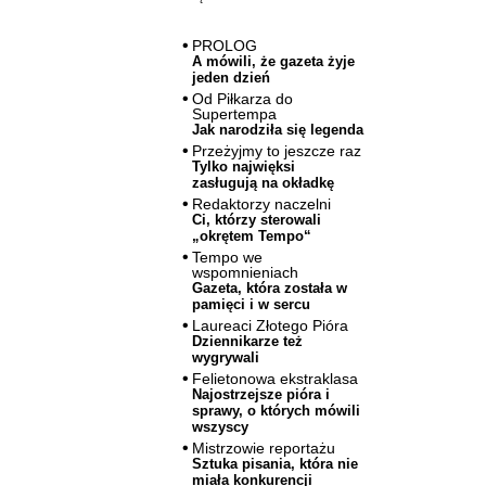
PROLOG
A mówili, że gazeta żyje
jeden dzień
Od Piłkarza do
Supertempa
Jak narodziła się legenda
Przeżyjmy to jeszcze raz
Tylko najwięksi
zasługują na okładkę
Redaktorzy naczelni
Ci, którzy sterowali
„okrętem Tempo“
Tempo we
wspomnieniach
Gazeta, która została w
pamięci i w sercu
Laureaci Złotego Pióra
Dziennikarze też
wygrywali
Felietonowa ekstraklasa
Najostrzejsze pióra i
sprawy, o których mówili
wszyscy
Mistrzowie reportażu
Sztuka pisania, która nie
miała konkurencji