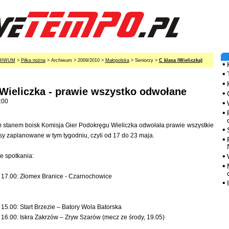
HIWUM
>
Piłka nożna
> Archiwum > 2009/2010 >
Małopolska
> Seniorzy >
C klasa (Wieliczka)
Wieliczka - prawie wszystko odwołane
:00
 stanem boisk Komisja Gier Podokręgu Wieliczka odwołała prawie wszystkie
asy zaplanowane w tym tygodniu, czyli od 17 do 23 maja.
e spotkania:
 17.00: Złomex Branice - Czarnochowice
 15.00: Start Brzezie – Batory Wola Batorska
 16.00: Iskra Zakrzów – Zryw Szarów (mecz ze środy, 19.05)