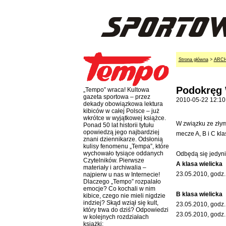
Strona główna
>
ARC
Podokręg 
„Tempo” wraca! Kultowa
gazeta sportowa – przez
2010-05-22 12:10
dekady obowiązkowa lektura
kibiców w całej Polsce – już
wkrótce w wyjątkowej książce.
W związku ze złym
Ponad 50 lat historii tytułu
opowiedzą jego najbardziej
mecze A, B i C kl
znani dziennikarze. Odsłonią
kulisy fenomenu „Tempa”, które
wychowało tysiące oddanych
Odbędą się jedyni
Czytelników. Pierwsze
A klasa wielicka
materiały i archiwalia –
23.05.2010, godz.
najpierw u nas w Internecie!
Dlaczego „Tempo” rozpalało
emocje? Co kochali w nim
B klasa wielicka
kibice, czego nie mieli nigdzie
indziej? Skąd wziął się kult,
23.05.2010, godz.
który trwa do dziś? Odpowiedzi
23.05.2010, godz.
w kolejnych rozdziałach
książki: