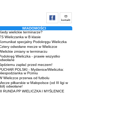
WIADOMOŚCI
Kiedy wielickie terminarze?
TS Wieliczanka w B klasie
Komunikat specjalny Podokręgu Wieliczka
Cztery odwołane mecze w Wieliczce
Wielickie zmiany w terminarzu
Podokręg Wieliczka - prawie wszystko
odwołane
Sędziemu zapłać przed meczem!
PUCHAR POLSKI - Myślenice/Wieliczka:
Niespodzianka w Pcimiu
W Wieliczce przerwa od futbolu
Mecze piłkarskie w Małopolsce (od III ligi w
dół) odwołane!
III RUNDA PP WIELICZKA I MYŚLENICE