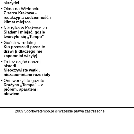
skrzydeł
Okno na Wielopolu
Z serca Krakowa -
redakcyjna codzienność i
klimat miejsca
Nie tylko w Krążowniku
Śladami miejsc, gdzie
tworzyło się „Tempo”
Gościli w redakcji
Kto przeszedł przez te
drzwi (i dlaczego nie
zapomniał wizyty)
To też część naszej
historii
Nieoczywiste wątki,
niezapomniane rozdziały
Oni tworzyli tę gazetę
Drużyna „Tempa“ – z
piórem, aparatem i
ołowiem
2009 Sportowetempo.pl © Wszelkie prawa zastrzeżone