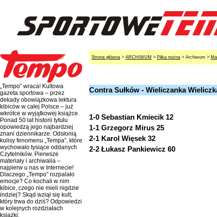
Strona główna
>
ARCHIWUM
>
Piłka nożna
> Archiwum >
Ma
„Tempo” wraca! Kultowa
Contra Sułków - Wieliczanka Wieliczka
gazeta sportowa – przez
dekady obowiązkowa lektura
kibiców w całej Polsce – już
wkrótce w wyjątkowej książce.
1-0 Sebastian Kmiecik 12
Ponad 50 lat historii tytułu
1-1 Grzegorz Mirus 25
opowiedzą jego najbardziej
znani dziennikarze. Odsłonią
2-1 Karol Więsek 32
kulisy fenomenu „Tempa”, które
wychowało tysiące oddanych
2-2 Łukasz Pankiewicz 60
Czytelników. Pierwsze
materiały i archiwalia –
najpierw u nas w Internecie!
Dlaczego „Tempo” rozpalało
emocje? Co kochali w nim
kibice, czego nie mieli nigdzie
indziej? Skąd wziął się kult,
który trwa do dziś? Odpowiedzi
w kolejnych rozdziałach
książki: