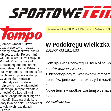
Strona główna
>
ARCHIWUM
>
Piłka nożna
> Archiwum >
Ma
W Podokręgu Wieliczka t
„Tempo” wraca! Kultowa
gazeta sportowa – przez
2013-04-03 18:14:00
dekady obowiązkowa lektura
kibiców w całej Polsce – już
wkrótce w wyjątkowej książce.
Ponad 50 lat historii tytułu
Komisja Gier Podokręgu Piłki Nożnej W
opowiedzą jego najbardziej
klubów oraz w związku
znani dziennikarze. Odsłonią
kulisy fenomenu „Tempa”, które
z niesprzyjającymi warunkami atmosf
wychowało tysiące oddanych
Czytelników. Pierwsze
seniorów, juniorów, trampkarzy I młodz
materiały i archiwalia –
r.
najpierw u nas w Internecie!
Dlaczego „Tempo” rozpalało
Nowe terminy spotkań zostaną wyznacz
emocje? Co kochali w nim
czasie.
kibice, czego nie mieli nigdzie
indziej? Skąd wziął się kult,
ppnwieliczka.pl
który trwa do dziś? Odpowiedzi
w kolejnych rozdziałach
książki: