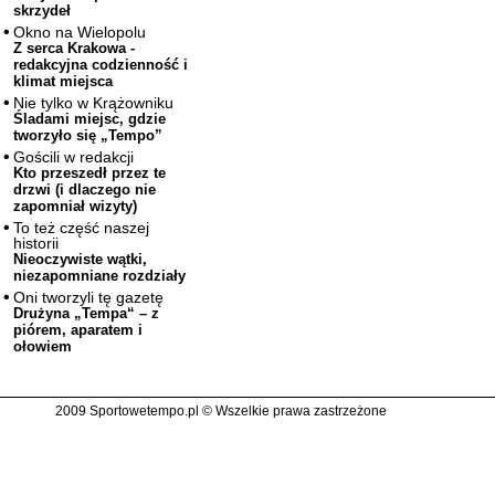
skrzydeł
Okno na Wielopolu
Z serca Krakowa -
redakcyjna codzienność i
klimat miejsca
Nie tylko w Krążowniku
Śladami miejsc, gdzie
tworzyło się „Tempo”
Gościli w redakcji
Kto przeszedł przez te
drzwi (i dlaczego nie
zapomniał wizyty)
To też część naszej
historii
Nieoczywiste wątki,
niezapomniane rozdziały
Oni tworzyli tę gazetę
Drużyna „Tempa“ – z
piórem, aparatem i
ołowiem
2009 Sportowetempo.pl © Wszelkie prawa zastrzeżone