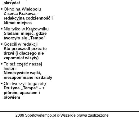
skrzydeł
Okno na Wielopolu
Z serca Krakowa -
redakcyjna codzienność i
klimat miejsca
Nie tylko w Krążowniku
Śladami miejsc, gdzie
tworzyło się „Tempo”
Gościli w redakcji
Kto przeszedł przez te
drzwi (i dlaczego nie
zapomniał wizyty)
To też część naszej
historii
Nieoczywiste wątki,
niezapomniane rozdziały
Oni tworzyli tę gazetę
Drużyna „Tempa“ – z
piórem, aparatem i
ołowiem
2009 Sportowetempo.pl © Wszelkie prawa zastrzeżone