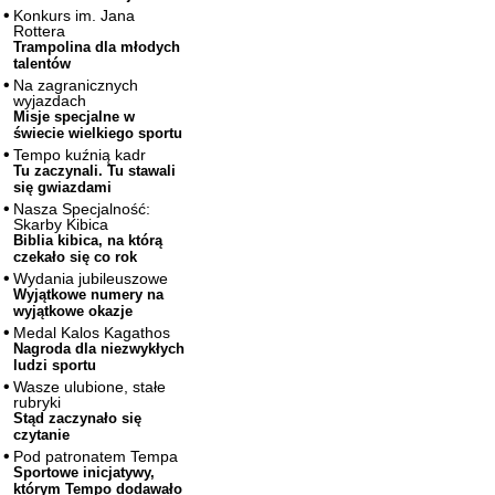
Konkurs im. Jana
Rottera
Trampolina dla młodych
talentów
Na zagranicznych
wyjazdach
Misje specjalne w
świecie wielkiego sportu
Tempo kuźnią kadr
Tu zaczynali. Tu stawali
się gwiazdami
Nasza Specjalność:
Skarby Kibica
Biblia kibica, na którą
czekało się co rok
Wydania jubileuszowe
Wyjątkowe numery na
wyjątkowe okazje
Medal Kalos Kagathos
Nagroda dla niezwykłych
ludzi sportu
Wasze ulubione, stałe
rubryki
Stąd zaczynało się
czytanie
Pod patronatem Tempa
Sportowe inicjatywy,
którym Tempo dodawało