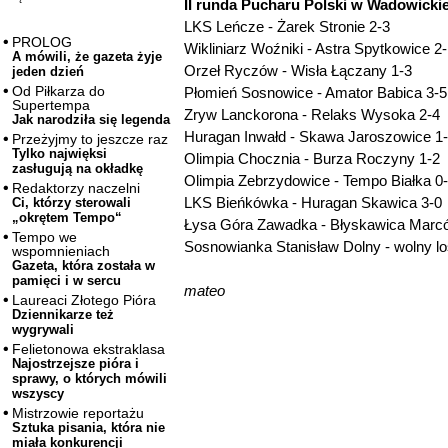
II runda Pucharu Polski w Wadowicki
LKS Leńcze - Żarek Stronie 2-3
PROLOG
Wikliniarz Woźniki - Astra Spytkowice 2
A mówili, że gazeta żyje
Orzeł Ryczów - Wisła Łączany 1-3
jeden dzień
Od Piłkarza do
Płomień Sosnowice - Amator Babica 3-5
Supertempa
Zryw Lanckorona - Relaks Wysoka 2-4
Jak narodziła się legenda
Huragan Inwałd - Skawa Jaroszowice 1
Przeżyjmy to jeszcze raz
Tylko najwięksi
Olimpia Chocznia - Burza Roczyny 1-2
zasługują na okładkę
Olimpia Zebrzydowice - Tempo Białka 0
Redaktorzy naczelni
LKS Bieńkówka - Huragan Skawica 3-0
Ci, którzy sterowali
„okrętem Tempo“
Łysa Góra Zawadka - Błyskawica Marc
Tempo we
Sosnowianka Stanisław Dolny - wolny l
wspomnieniach
Gazeta, która została w
pamięci i w sercu
mateo
Laureaci Złotego Pióra
Dziennikarze też
wygrywali
Felietonowa ekstraklasa
Najostrzejsze pióra i
sprawy, o których mówili
wszyscy
Mistrzowie reportażu
Sztuka pisania, która nie
miała konkurencji