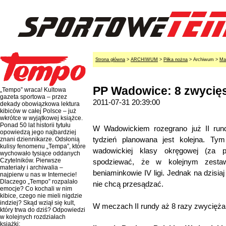
Strona główna
>
ARCHIWUM
>
Piłka nożna
> Archiwum >
Ma
PP Wadowice: 8 zwycię
„Tempo” wraca! Kultowa
gazeta sportowa – przez
2011-07-31 20:39:00
dekady obowiązkowa lektura
kibiców w całej Polsce – już
wkrótce w wyjątkowej książce.
Ponad 50 lat historii tytułu
W Wadowickiem rozegrano już II run
opowiedzą jego najbardziej
tydzień planowana jest kolejna. Ty
znani dziennikarze. Odsłonią
kulisy fenomenu „Tempa”, które
wadowickiej klasy okręgowej (za p
wychowało tysiące oddanych
Czytelników. Pierwsze
spodziewać, że w kolejnym zesta
materiały i archiwalia –
beniaminkowie IV ligi. Jednak na dzisi
najpierw u nas w Internecie!
Dlaczego „Tempo” rozpalało
nie chcą przesądzać.
emocje? Co kochali w nim
kibice, czego nie mieli nigdzie
indziej? Skąd wziął się kult,
W meczach II rundy aż 8 razy zwyciężali
który trwa do dziś? Odpowiedzi
w kolejnych rozdziałach
książki: