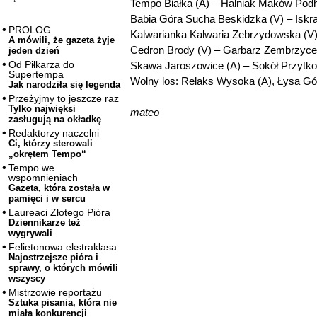
Tempo Białka (A) – Halniak Maków Podha
Babia Góra Sucha Beskidzka (V) – Iskra 
PROLOG
Kalwarianka Kalwaria Zebrzydowska (V)
A mówili, że gazeta żyje
Cedron Brody (V) – Garbarz Zembrzyce (
jeden dzień
Od Piłkarza do
Skawa Jaroszowice (A) – Sokół Przytkow
Supertempa
Wolny los: Relaks Wysoka (A), Łysa G
Jak narodziła się legenda
Przeżyjmy to jeszcze raz
Tylko najwięksi
mateo
zasługują na okładkę
Redaktorzy naczelni
Ci, którzy sterowali
„okrętem Tempo“
Tempo we
wspomnieniach
Gazeta, która została w
pamięci i w sercu
Laureaci Złotego Pióra
Dziennikarze też
wygrywali
Felietonowa ekstraklasa
Najostrzejsze pióra i
sprawy, o których mówili
wszyscy
Mistrzowie reportażu
Sztuka pisania, która nie
miała konkurencji