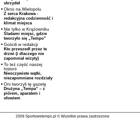
skrzydeł
Okno na Wielopolu
Z serca Krakowa -
redakcyjna codzienność i
klimat miejsca
Nie tylko w Krążowniku
Śladami miejsc, gdzie
tworzyło się „Tempo”
Gościli w redakcji
Kto przeszedł przez te
drzwi (i dlaczego nie
zapomniał wizyty)
To też część naszej
historii
Nieoczywiste wątki,
niezapomniane rozdziały
Oni tworzyli tę gazetę
Drużyna „Tempa“ – z
piórem, aparatem i
ołowiem
2009 Sportowetempo.pl © Wszelkie prawa zastrzeżone