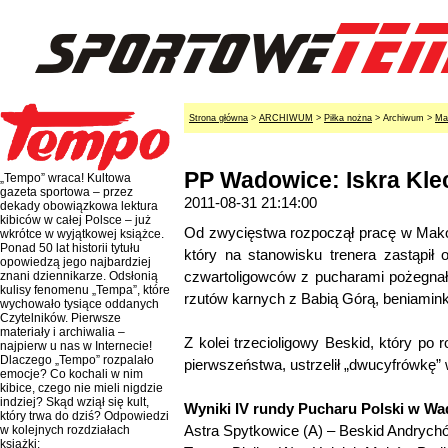
Strona główna
>
ARCHIWUM
>
Piłka nożna
> Archiwum >
Ma
PP Wadowice: Iskra Kl
„Tempo” wraca! Kultowa
gazeta sportowa – przez
2011-08-31 21:14:00
dekady obowiązkowa lektura
kibiców w całej Polsce – już
Od zwycięstwa rozpoczął pracę w Mak
wkrótce w wyjątkowej książce.
Ponad 50 lat historii tytułu
który na stanowisku trenera zastąpił
opowiedzą jego najbardziej
czwartoligowców z pucharami pożegnała 
znani dziennikarze. Odsłonią
kulisy fenomenu „Tempa”, które
rzutów karnych z Babią Górą, beniamink
wychowało tysiące oddanych
Czytelników. Pierwsze
materiały i archiwalia –
Z kolei trzecioligowy Beskid, który po
najpierw u nas w Internecie!
Dlaczego „Tempo” rozpalało
pierwszeństwa, ustrzelił „dwucyfrówkę”
emocje? Co kochali w nim
kibice, czego nie mieli nigdzie
indziej? Skąd wziął się kult,
Wyniki IV rundy Pucharu Polski w W
który trwa do dziś? Odpowiedzi
Astra Spytkowice (A) – Beskid Andrychów
w kolejnych rozdziałach
książki: