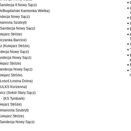
Sandecja II Nowy Sącz)
nik/Bogdański Kamionka Wielka)
andecja Nowy Sącz)
manovia Szubryt)
(Sandecja Nowy Sącz)
lejarz Stróże)
ciczanka Barcice)
z (Kolejarz Stróże)
ndecja Nowy Sącz)
Sandecja Nowy Sącz)
lejarz Stróże)
andecja Nowy Sącz)
lejarz Stróże)
Łosoś Łosina Dolna)
(ULKS Korzenna)
cz (Sokół Stary Sącz)
 - (KS Tymbark)
lejarz Stróże)
imanovia Szubryt)
olejarz Stróże)
Sandecja Nowy Sącz)