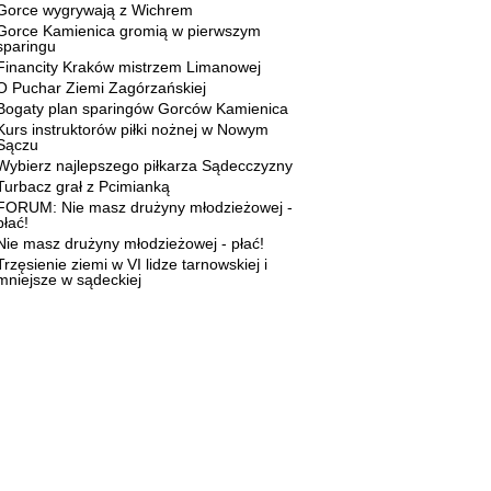
Gorce wygrywają z Wichrem
Gorce Kamienica gromią w pierwszym
sparingu
Financity Kraków mistrzem Limanowej
O Puchar Ziemi Zagórzańskiej
Bogaty plan sparingów Gorców Kamienica
Kurs instruktorów piłki nożnej w Nowym
Sączu
Wybierz najlepszego piłkarza Sądecczyzny
Turbacz grał z Pcimianką
FORUM: Nie masz drużyny młodzieżowej -
płać!
Nie masz drużyny młodzieżowej - płać!
Trzęsienie ziemi w VI lidze tarnowskiej i
mniejsze w sądeckiej