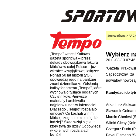
Strona główna
>
ARC
Wybierz n
„Tempo” wraca! Kultowa
gazeta sportowa – przez
2011-08-13 07:46
dekady obowiązkowa lektura
kibiców w całej Polsce – już
"Gazeta Krakowsk
wkrótce w wyjątkowej książce.
Sądecczyzny za 
Ponad 50 lat historii tytułu
opowiedzą jego najbardziej
powiatów nowosąd
znani dziennikarze. Odsłonią
kulisy fenomenu „Tempa”, które
wychowało tysiące oddanych
Kandydaci do tyt
Czytelników. Pierwsze
materiały i archiwalia –
Arkadiusz Aleksa
najpierw u nas w Internecie!
Dlaczego „Tempo” rozpalało
Sławomir Cetnaro
emocje? Co kochali w nim
Marcin Chmiest (
kibice, czego nie mieli nigdzie
indziej? Skąd wziął się kult,
Witold Cichy (Kole
który trwa do dziś? Odpowiedzi
Grzegorz Duda (P
w kolejnych rozdziałach
książki:
Pavel Eismann (S