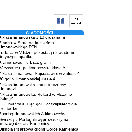
WIADOMOŚCI
A klasa limanowska z 13 drużynami
Stanisław Strug nadal szefem
Limanowskiego PPN
Turbacz w V lidze, pozostają niewiadome
dotyczące spadku
A Limanowa: Turbacz gromi
W czwartek gra limanowska klasa A
A klasa Limanowa: Najciekawiej w Zalesiu?
36 goli w limanowskiej klasie A
A klasa limanowska: mocne rezerwy
Limanovii
A klasa limanowska: Rekord w Mszanie
Dolnej?
PP Limanowa: Pięć goli Poczkajskiego dla
Tymbarku
Sparingi limanowskich A-klasowców
Gwiazdy z Portugalii wyprowadziły na
murawę dzieci z Kamienicy
Olimpia Pisarzowa gromi Gorce Kamienica