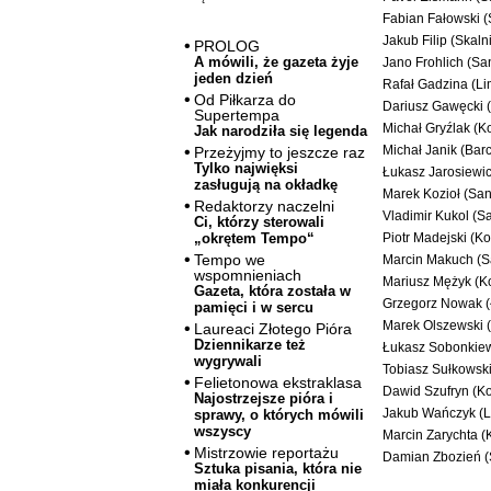
Fabian Fałowski (
Jakub Filip (Skal
PROLOG
A mówili, że gazeta żyje
Jano Frohlich (S
jeden dzień
Rafał Gadzina (Li
Od Piłkarza do
Dariusz Gawęcki 
Supertempa
Michał Gryźlak (Ko
Jak narodziła się legenda
Michał Janik (Bar
Przeżyjmy to jeszcze raz
Tylko najwięksi
Łukasz Jarosiewic
zasługują na okładkę
Marek Kozioł (Sa
Redaktorzy naczelni
Vladimir Kukol (
Ci, którzy sterowali
Piotr Madejski (Ko
„okrętem Tempo“
Tempo we
Marcin Makuch (S
wspomnieniach
Mariusz Mężyk (Ko
Gazeta, która została w
Grzegorz Nowak (
pamięci i w sercu
Marek Olszewski 
Laureaci Złotego Pióra
Dziennikarze też
Łukasz Sobonkiewi
wygrywali
Tobiasz Sułkowski
Felietonowa ekstraklasa
Dawid Szufryn (Ko
Najostrzejsze pióra i
Jakub Wańczyk (L
sprawy, o których mówili
wszyscy
Marcin Zarychta (K
Mistrzowie reportażu
Damian Zbozień (
Sztuka pisania, która nie
miała konkurencji