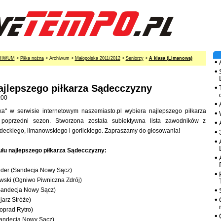
HIWUM
>
Piłka nożna
> Archiwum >
Małopolska 2011/2012
>
Seniorzy
>
A klasa (Limanowa)
ajlepszego piłkarza Sądecczyzny
:00
a" w serwisie internetowym naszemiasto.pl wybiera najlepszego piłkarza
poprzedni sezon. Stworzona została subiektywna lista zawodników z
eckiego, limanowskiego i gorlickiego. Zapraszamy do głosowania!
ułu najlepszego piłkarza Sądecczyzny:
nder (Sandecja Nowy Sącz)
wski (Ogniwo Piwniczna Zdrój)
Sandecja Nowy Sącz)
jarz Stróże)
oprad Rytro)
andecja Nowy Sącz)