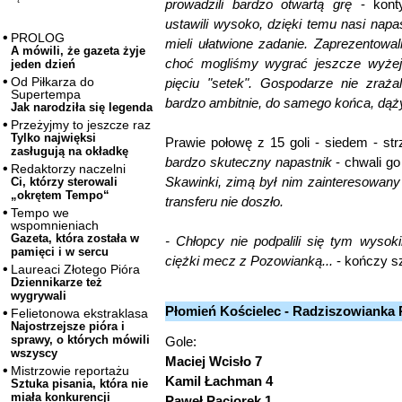
prowadzili bardzo otwartą grę
- kont
ustawili wysoko, dzięki temu nasi nap
PROLOG
mieli ułatwione zadanie. Zaprezentowa
A mówili, że gazeta żyje
choć mogliśmy wygrać jeszcze wyżej.
jeden dzień
Od Piłkarza do
pięciu "setek". Gospodarze nie zraża
Supertempa
bardzo ambitnie, do samego końca, dąży
Jak narodziła się legenda
Przeżyjmy to jeszcze raz
Tylko najwięksi
Prawie połowę z 15 goli - siedem - strz
zasługują na okładkę
bardzo skuteczny napastnik
- chwali g
Redaktorzy naczelni
Skawinki, zimą był nim zainteresowany 
Ci, którzy sterowali
„okrętem Tempo“
transferu nie doszło.
Tempo we
wspomnieniach
Gazeta, która została w
- Chłopcy nie podpalili się tym wys
pamięci i w sercu
ciężki mecz z Pozowianką...
- kończy s
Laureaci Złotego Pióra
Dziennikarze też
wygrywali
Płomień Kościelec - Radziszowianka 
Felietonowa ekstraklasa
Najostrzejsze pióra i
sprawy, o których mówili
Gole:
wszyscy
Maciej Wcisło 7
Mistrzowie reportażu
Kamil Łachman 4
Sztuka pisania, która nie
miała konkurencji
Paweł Paciorek 1