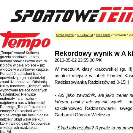
Strona główna
>
ARCHIWUM
>
Piłka nożna
> Archiwum > 20
Rekordowy wynik w A kl
„Tempo” wraca! Kultowa
gazeta sportowa – przez
2010-05-02 23:55:00
RK
dekady obowiązkowa lektura
kibiców w całej Polsce – już
W meczu A klasy krakowskiej (gr. II)
wkrótce w wyjątkowej książce.
Ponad 50 lat historii tytułu
ostatnie miejsce w tabeli Płomień Kośc
opowiedzą jego najbardziej
Radziszowianką Radziszów aż 0-15!!!
znani dziennikarze. Odsłonią
kulisy fenomenu „Tempa”, które
wychowało tysiące oddanych
Czytelników. Pierwsze
- Ani jako zawodnik, ani jako trener
materiały i archiwalia –
którym padłby tak wysoki wynik
- m
najpierw u nas w Internecie!
Dlaczego „Tempo” rozpalało
szkoleniowiec Radziszowianki, swego
emocje? Co kochali w nim
Garbarni i Górnika Wieliczka.
kibice, czego nie mieli nigdzie
indziej? Skąd wziął się kult,
który trwa do dziś? Odpowiedzi
- Skąd taki rezultat? Rywale to na pew
w kolejnych rozdziałach
książki: