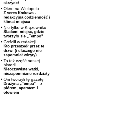
skrzydeł
Okno na Wielopolu
Z serca Krakowa -
redakcyjna codzienność i
klimat miejsca
Nie tylko w Krążowniku
Śladami miejsc, gdzie
tworzyło się „Tempo”
Gościli w redakcji
Kto przeszedł przez te
drzwi (i dlaczego nie
zapomniał wizyty)
To też część naszej
historii
Nieoczywiste wątki,
niezapomniane rozdziały
Oni tworzyli tę gazetę
Drużyna „Tempa“ – z
piórem, aparatem i
ołowiem