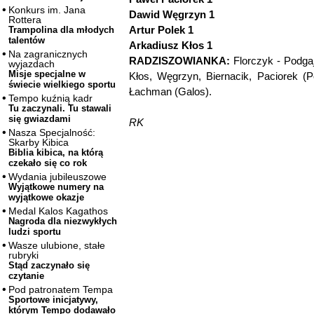
Konkurs im. Jana
Dawid Węgrzyn 1
Rottera
Artur Polek 1
Trampolina dla młodych
talentów
Arkadiusz Kłos 1
Na zagranicznych
RADZISZOWIANKA:
Florczyk - Podgaj
wyjazdach
Misje specjalne w
Kłos, Węgrzyn, Biernacik, Paciorek (P
świecie wielkiego sportu
Łachman (Galos).
Tempo kuźnią kadr
Tu zaczynali. Tu stawali
się gwiazdami
RK
Nasza Specjalność:
Skarby Kibica
Biblia kibica, na którą
czekało się co rok
Wydania jubileuszowe
Wyjątkowe numery na
wyjątkowe okazje
Medal Kalos Kagathos
Nagroda dla niezwykłych
ludzi sportu
Wasze ulubione, stałe
rubryki
Stąd zaczynało się
czytanie
Pod patronatem Tempa
Sportowe inicjatywy,
którym Tempo dodawało