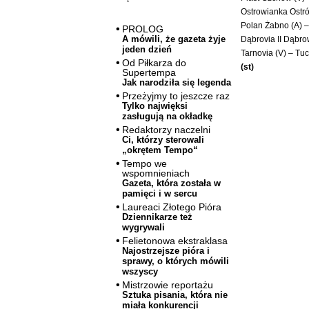
Ostrowianka Ostró
Polan Żabno (A) –
PROLOG
A mówili, że gazeta żyje
Dąbrovia II Dąbro
jeden dzień
Tarnovia (V) – Tuc
Od Piłkarza do
(st)
Supertempa
Jak narodziła się legenda
Przeżyjmy to jeszcze raz
Tylko najwięksi
zasługują na okładkę
Redaktorzy naczelni
Ci, którzy sterowali
„okrętem Tempo“
Tempo we
wspomnieniach
Gazeta, która została w
pamięci i w sercu
Laureaci Złotego Pióra
Dziennikarze też
wygrywali
Felietonowa ekstraklasa
Najostrzejsze pióra i
sprawy, o których mówili
wszyscy
Mistrzowie reportażu
Sztuka pisania, która nie
miała konkurencji