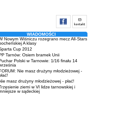
WIADOMOŚCI
W Nowym Wiśniczu rozegrano mecz All-Stars
bocheńskiej A klasy
Sparta Cup 2012
PP Tarnów: Osiem bramek Unii
Puchar Polski w Tarnowie: 1/16 finału 14
września
FORUM: Nie masz drużyny młodzieżowej -
płać!
Nie masz drużyny młodzieżowej - płać!
Trzęsienie ziemi w VI lidze tarnowskiej i
mniejsze w sądeckiej