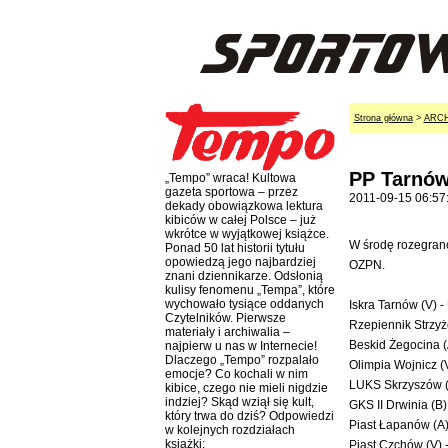
Strona główna
>
ARC
PP Tarnów
„Tempo” wraca! Kultowa
gazeta sportowa – przez
2011-09-15 06:57
dekady obowiązkowa lektura
kibiców w całej Polsce – już
wkrótce w wyjątkowej książce.
W środę rozegrano
Ponad 50 lat historii tytułu
opowiedzą jego najbardziej
OZPN.
znani dziennikarze. Odsłonią
kulisy fenomenu „Tempa”, które
wychowało tysiące oddanych
Iskra Tarnów (V) - 
Czytelników. Pierwsze
Rzepiennik Strzyż
materiały i archiwalia –
Beskid Żegocina (
najpierw u nas w Internecie!
Dlaczego „Tempo” rozpalało
Olimpia Wojnicz (V
emocje? Co kochali w nim
LUKS Skrzyszów (
kibice, czego nie mieli nigdzie
indziej? Skąd wziął się kult,
GKS II Drwinia (B)
który trwa do dziś? Odpowiedzi
Piast Łapanów (A)
w kolejnych rozdziałach
książki:
Piast Czchów (V) -