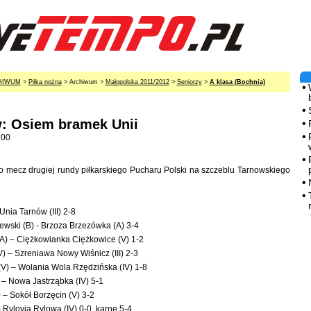
HIWUM
>
Piłka nożna
> Archiwum >
Małopolska 2011/2012
>
Seniorzy
>
A klasa (Bochnia)
: Osiem bramek Unii
:00
 mecz drugiej rundy piłkarskiego Pucharu Polski na szczeblu Tarnowskiego
Unia Tarnów (III) 2-8
ewski (B) - Brzoza Brzezówka (A) 3-4
A) – Ciężkowianka Ciężkowice (V) 1-2
) – Szreniawa Nowy Wiśnicz (III) 2-3
V) – Wolania Wola Rzędzińska (IV) 1-8
 – Nowa Jastrząbka (IV) 5-1
 – Sokół Borzęcin (V) 3-2
 Rylovia Rylowa (IV) 0-0, karne 5-4