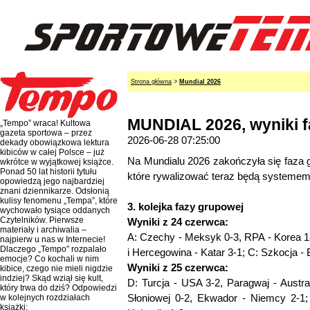
Strona główna
>
Mundial 2026
MUNDIAL 2026, wyniki f
„Tempo” wraca! Kultowa
gazeta sportowa – przez
2026-06-28 07:25:00
dekady obowiązkowa lektura
kibiców w całej Polsce – już
Na Mundialu 2026 zakończyła się faza 
wkrótce w wyjątkowej książce.
Ponad 50 lat historii tytułu
które rywalizować teraz będą systeme
opowiedzą jego najbardziej
znani dziennikarze. Odsłonią
kulisy fenomenu „Tempa”, które
3. kolejka fazy grupowej
wychowało tysiące oddanych
Czytelników. Pierwsze
Wyniki z 24 czerwca:
materiały i archiwalia –
A: Czechy - Meksyk 0-3, RPA - Korea 1-
najpierw u nas w Internecie!
Dlaczego „Tempo” rozpalało
i Hercegowina - Katar 3-1; C: Szkocja - B
emocje? Co kochali w nim
Wyniki z 25 czerwca:
kibice, czego nie mieli nigdzie
indziej? Skąd wziął się kult,
D: Turcja - USA 3-2, Paragwaj - Austr
który trwa do dziś? Odpowiedzi
Słoniowej 0-2, Ekwador - Niemcy 2-1;
w kolejnych rozdziałach
książki: