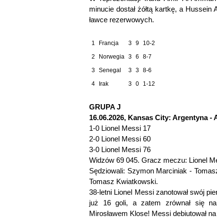
minucie dostał żółtą kartkę, a Hussein 
ławce rezerwowych.
1
Francja
3
9
10-2
2
Norwegia
3
6
8-7
3
Senegal
3
3
8-6
4
Irak
3
0
1-12
GRUPA J
16.06.2026, Kansas City: Argentyna - Al
1-0 Lionel Messi 17
2-0 Lionel Messi 60
3-0 Lionel Messi 76
Widzów 69 045. Gracz meczu: Lionel Me
Sędziowali: Szymon Marciniak - Tomasz
Tomasz Kwiatkowski.
38-letni Lionel Messi zanotował swój pi
już 16 goli, a zatem zrównał się n
Mirosławem Klose! Messi debiutował na