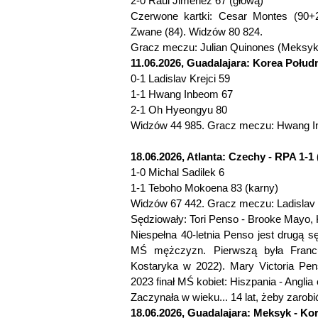
2-0 Raul Jimenez 67 (głową)
Czerwone kartki: Cesar Montes (90+2
Zwane (84). Widzów 80 824.
Gracz meczu: Julian Quinones (Meksyk
11.06.2026, Guadalajara: Korea Połudn
0-1 Ladislav Krejci 59
1-1 Hwang Inbeom 67
2-1 Oh Hyeongyu 80
Widzów 44 985. Gracz meczu: Hwang I
18.06.2026, Atlanta: Czechy - RPA 1-1 
1-0 Michal Sadilek 6
1-1 Teboho Mokoena 83 (karny)
Widzów 67 442. Gracz meczu: Ladislav 
Sędziowały: Tori Penso - Brooke Mayo, 
Niespełna 40-letnia Penso jest drugą sę
MŚ mężczyzn. Pierwszą była Francu
Kostaryka w 2022). Mary Victoria Pen
2023 finał MŚ kobiet: Hiszpania - Angl
Zaczynała w wieku... 14 lat, żeby zarobi
18.06.2026, Guadalajara: Meksyk - Kor