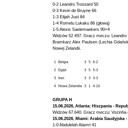
0-2 Leandro Trossard 50
0-3 Kevin de Bruyne 66
1-3 Elijah Just 84
1-4 Romelu Lukaku 86 (głową)
1-5 Alexis Saelemaekers 90+4
Widzów 52 497. Gracz meczu: Leandro T
Bramkarz Alex Paulsen (Lechia Gdańsk
Nowej Zelandii.
1
Belgia
3
5
6-2
2
Egipt
3
5
5-3
3
Iran
3
3
3-3
4
Nowa Zelandia
3
1
4-10
GRUPA H
15.06.2026, Atlanta: Hiszpania - Repu
Widzów 67 640. Gracz meczu: Vozinha 
15.06.2026, Miami: Arabia Saudyjska -
1-0 Abdulelah Alamri 41