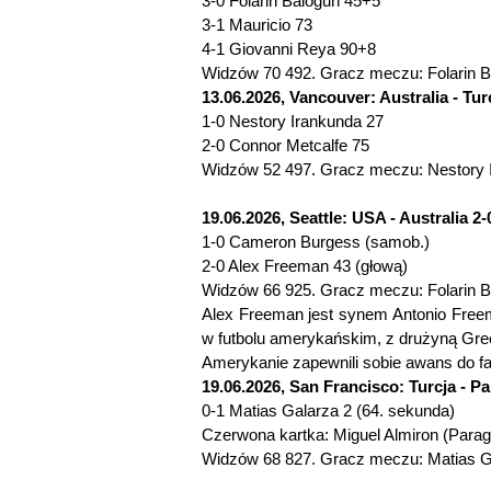
3-0 Folarin Balogun 45+5
3-1 Mauricio 73
4-1 Giovanni Reya 90+8
Widzów 70 492. Gracz meczu: Folarin B
13.06.2026, Vancouver: Australia - Turc
1-0 Nestory Irankunda 27
2-0 Connor Metcalfe 75
Widzów 52 497. Gracz meczu: Nestory Ir
19.06.2026, Seattle: USA - Australia 2-0
1-0 Cameron Burgess (samob.)
2-0 Alex Freeman 43 (głową)
Widzów 66 925. Gracz meczu: Folarin B
Alex Freeman jest synem Antonio Free
w futbolu amerykańskim, z drużyną Gre
Amerykanie zapewnili sobie awans do faz
19.06.2026, San Francisco: Turcja - Pa
0-1 Matias Galarza 2 (64. sekunda)
Czerwona kartka: Miguel Almiron (Parag
Widzów 68 827. Gracz meczu: Matias Ga