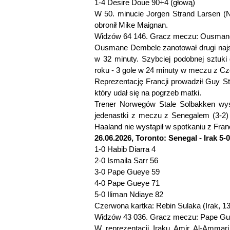
1-4 Desire Doue 90+4 (głową)
W 50. minucie Jorgen Strand Larsen (N)
obronił Mike Maignan.
Widzów 64 146. Gracz meczu: Ousmane
Ousmane Dembele zanotował drugi najszy
w 32 minuty. Szybciej podobnej sztuki
roku - 3 gole w 24 minuty w meczu z C
Reprezentację Francji prowadził Guy S
który udał się na pogrzeb matki.
Trener Norwegów Stale Solbakken wys
jedenastki z meczu z Senegalem (3-2) z
Haaland nie wystąpił w spotkaniu z Fran
26.06.2026, Toronto: Senegal - Irak 5-0
1-0 Habib Diarra 4
2-0 Ismaila Sarr 56
3-0 Pape Gueye 59
4-0 Pape Gueye 71
5-0 Iliman Ndiaye 82
Czerwona kartka: Rebin Sulaka (Irak, 13
Widzów 43 036. Gracz meczu: Pape Gue
W reprezentacji Iraku Amir Al-Ammari