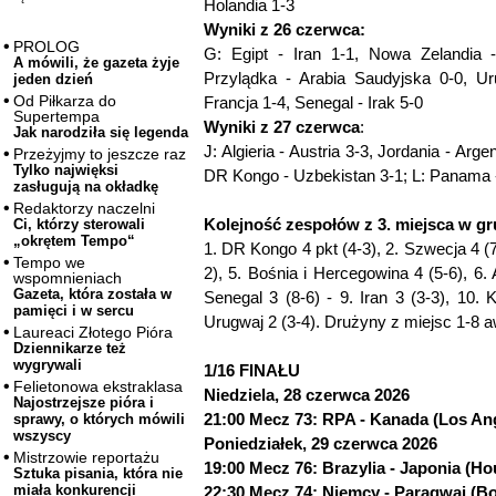
Holandia 1-3
Wyniki z 26 czerwca:
PROLOG
G: Egipt - Iran 1-1, Nowa Zelandia -
A mówili, że gazeta żyje
Przylądka - Arabia Saudyjska 0-0, Ur
jeden dzień
Od Piłkarza do
Francja 1-4, Senegal - Irak 5-0
Supertempa
Wyniki z 27 czerwca
:
Jak narodziła się legenda
J: Algieria - Austria 3-3, Jordania - Arg
Przeżyjmy to jeszcze raz
Tylko najwięksi
DR Kongo - Uzbekistan 3-1; L: Panama -
zasługują na okładkę
Redaktorzy naczelni
Kolejność zespołów z 3. miejsca w gr
Ci, którzy sterowali
„okrętem Tempo“
1. DR Kongo 4 pkt (4-3), 2. Szwecja 4 (7
Tempo we
2), 5. Bośnia i Hercegowina 4 (5-6), 6. A
wspomnieniach
Gazeta, która została w
Senegal 3 (8-6) - 9. Iran 3 (3-3), 10. 
pamięci i w sercu
Urugwaj 2 (3-4). Drużyny z miejsc 1-8 
Laureaci Złotego Pióra
Dziennikarze też
wygrywali
1/16 FINAŁU
Felietonowa ekstraklasa
Niedziela, 28 czerwca 2026
Najostrzejsze pióra i
21:00 Mecz 73: RPA - Kanada (Los An
sprawy, o których mówili
wszyscy
Poniedziałek, 29 czerwca 2026
Mistrzowie reportażu
19:00 Mecz 76: Brazylia - Japonia (H
Sztuka pisania, która nie
miała konkurencji
22:30 Mecz 74: Niemcy - Paragwaj (B