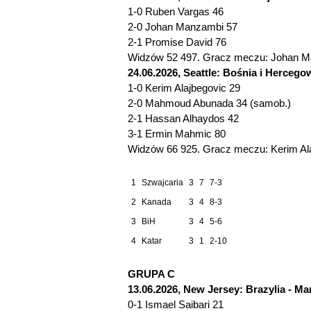
1-0 Ruben Vargas 46
2-0 Johan Manzambi 57
2-1 Promise David 76
Widzów 52 497. Gracz meczu: Johan Ma
24.06.2026, Seattle: Bośnia i Hercegow
1-0 Kerim Alajbegovic 29
2-0 Mahmoud Abunada 34 (samob.)
2-1 Hassan Alhaydos 42
3-1 Ermin Mahmic 80
Widzów 66 925. Gracz meczu: Kerim Alaj
1
Szwajcaria
3
7
7-3
2
Kanada
3
4
8-3
3
BiH
3
4
5-6
4
Katar
3
1
2-10
GRUPA C
13.06.2026, New Jersey: Brazylia - Mar
0-1 Ismael Saibari 21