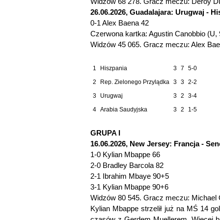
Widzów 68 278. Gracz meczu: Deroy Du
26.06.2026, Guadalajara: Urugwaj - His
0-1 Alex Baena 42
Czerwona kartka: Agustin Canobbio (U, 
Widzów 45 065. Gracz meczu: Alex Baen
1
Hiszpania
3
7
5-0
2
Rep. Zielonego Przylądka
3
3
2-2
3
Urugwaj
3
2
3-4
4
Arabia Saudyjska
3
2
1-5
GRUPA I
16.06.2026, New Jersey: Francja - Sene
1-0 Kylian Mbappe 66
2-0 Bradley Barcola 82
2-1 Ibrahim Mbaye 90+5
3-1 Kylian Mbappe 90+6
Widzów 80 545. Gracz meczu: Michael O
Kylian Mbappe strzelił już na MŚ 14 gol
czasów z Gerdem Muellerem. Więcej br