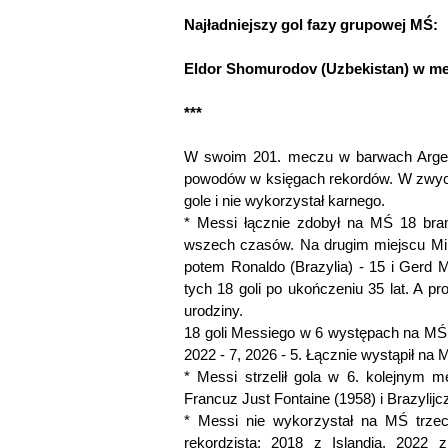
Najładniejszy gol fazy grupowej MŚ:
Eldor Shomurodov (Uzbekistan) w m
***
W swoim 201. meczu w barwach Argent
powodów w księgach rekordów. W zwycię
gole i nie wykorzystał karnego.
* Messi łącznie zdobył na MŚ 18 bram
wszech czasów. Na drugim miejscu Mir
potem Ronaldo (Brazylia) - 15 i Gerd M
tych 18 goli po ukończeniu 35 lat. A p
urodziny.
18 goli Messiego w 6 występach na MŚ: 2
2022 - 7, 2026 - 5. Łącznie wystąpił na
* Messi strzelił gola w 6. kolejnym m
Francuz Just Fontaine (1958) i Brazylijc
* Messi nie wykorzystał na MŚ trze
rekordzistą: 2018 z Islandią, 2022