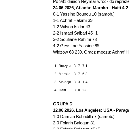
Po 981 dniach Neymar wrócił do reprezent
24.06.2026, Atlanta: Maroko - Haiti 4-2 
0-1 Yassine Bounou 10 (samob.)
1-1 Achraf Hakimi 39
1-2 Wilson Isidor 43
2-2 Ismael Saibari 45+1
3-2 Soufiane Rahimi 78
4-2 Gessime Yassine 89
Widzów 68 239. Gracz meczu: Achraf H
1
Brazylia
3
7
7-1
2
Maroko
3
7
6-3
3
Szkocja
3
3
1-4
4
Haiti
3
0
2-8
GRUPA D
12.06.2026, Los Angeles: USA - Paragw
1-0 Damian Bobadilla 7 (samob.)
2-0 Folarin Balogun 31