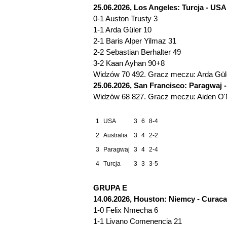
25.06.2026, Los Angeles: Turcja - USA 
0-1 Auston Trusty 3
1-1 Arda Güler 10
2-1 Baris Alper Yilmaz 31
2-2 Sebastian Berhalter 49
3-2 Kaan Ayhan 90+8
Widzów 70 492. Gracz meczu: Arda Güle
25.06.2026, San Francisco: Paragwaj - 
Widzów 68 827. Gracz meczu: Aiden O'Nei
1
USA
3
6
8-4
2
Australia
3
4
2-2
3
Paragwaj
3
4
2-4
4
Turcja
3
3
3-5
GRUPA E
14.06.2026, Houston: Niemcy - Curacao
1-0 Felix Nmecha 6
1-1 Livano Comenencia 21