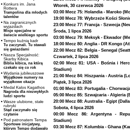
Konkurs im. Jana
Wtorek, 30 czerwca 2026
Rottera
03:00 Mecz 75: Holandia - Maroko (M
Trampolina dla młodych
talentów
19:00 Mecz 78: Wybrzeże Kości Słoni
Na zagranicznych
23:00 Mecz 77: Francja - Szwecja (N
wyjazdach
Środa, 1 lipca 2026
Misje specjalne w
świecie wielkiego sportu
03:00 Mecz 79: Meksyk - Ekwador (Me
Tempo kuźnią kadr
18:00 Mecz 80: Anglia - DR Kongo (At
Tu zaczynali. Tu stawali
się gwiazdami
22:00 Mecz 82: Belgia - Senegal (Seat
Nasza Specjalność:
Czwartek, 2 lipca 2026
Skarby Kibica
02:00 Mecz 81: USA - Bośnia i Her
Biblia kibica, na którą
czekało się co rok
Stadium)
Wydania jubileuszowe
21:00 Mecz 84: Hiszpania - Austria (
Wyjątkowe numery na
Piątek, 3 lipca 2026
wyjątkowe okazje
Medal Kalos Kagathos
01:00 Mecz 83: Portugalia - Chorwacj
Nagroda dla niezwykłych
05:00 Mecz 85: Szwajcaria - Algieria 
ludzi sportu
20:00 Mecz 88: Australia - Egipt (Dall
Wasze ulubione, stałe
rubryki
Sobota, 4 lipca 2026
Stąd zaczynało się
00:00 Mecz 86: Argentyna - Repub
czytanie
Pod patronatem Tempa
Stadium)
Sportowe inicjatywy,
03:30 Mecz 87: Kolumbia - Ghana (Ka
którym Tempo dodawało