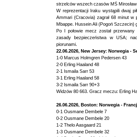
strzelców wszech czasów MŚ Mirosława 
W reprezentacji Iraku wystąpili dwaj pi
Ammari (Cracovia) zagrał 68 minut w p
Mbappe. Hussein Ali (Pogoń Szczecin) g
Po I połowie mecz został przerwany
zasady bezpieczeństwa w USA; nad 
piorunami.
22.06.2026, New Jersey: Norwegia - Se
1-0 Marcus Holmgren Pedersen 43
2-0 Erling Haaland 48
2-1 Ismaila Sarr 53
3-1 Erling Haaland 58
3-2 Ismaila Sarr 90+3
Widzów 80 663. Gracz meczu: Erling Ha
26.06.2026, Boston: Norwegia - Francja
0-1 Ousmane Dembele 7
0-2 Ousmane Dembele 20
1-2 Thelo Aasgaard 21
1-3 Ousmane Dembele 32