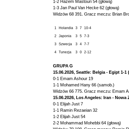
1-2 Hazem Mastouri 54 (głową)
1-3 Jan Paul Van Hecke 62 (głową)
Widzów 68 391. Gracz meczu: Brian Bro
1
Holandia
3
7
10-4
2
Japonia
3
5
7-3
3
Szwecja
3
4
7-7
4
Tunezja
3
0
2-12
GRUPA G
15.06.2026, Seattle: Belgia - Egipt 1-1 
0-1 Emam Ashour 19
1-1 Mohamed Hany 66 (samob.)
Widzów 66 775. Gracz meczu: Emam Ash
15.06.2026, Los Angeles: Iran - Nowa Z
0-1 Elijah Just 7
1-1 Ramin Rezaeian 32
1-2 Elijah Just 54
2-2 Mohammad Mohebbi 64 (głową)