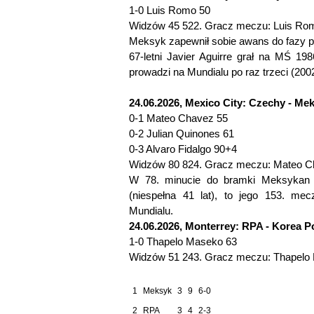
1-0 Luis Romo 50
Widzów 45 522. Gracz meczu: Luis Ro
Meksyk zapewnił sobie awans do fazy p
67-letni Javier Aguirre grał na MŚ 19
prowadzi na Mundialu po raz trzeci (200
24.06.2026, Mexico City: Czechy - Mek
0-1 Mateo Chavez 55
0-2 Julian Quinones 61
0-3 Alvaro Fidalgo 90+4
Widzów 80 824. Gracz meczu: Mateo C
W 78. minucie do bramki Meksykan 
(niespełna 41 lat), to jego 153. me
Mundialu.
24.06.2026, Monterrey: RPA - Korea P
1-0 Thapelo Maseko 63
Widzów 51 243. Gracz meczu: Thapelo
1
Meksyk
3
9
6-0
2
RPA
3
4
2-3