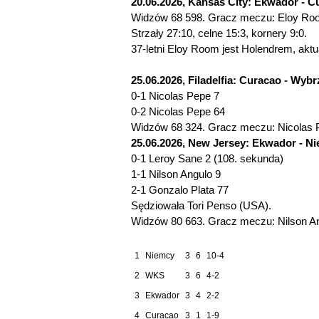
20.06.2026, Kansas City: Ekwador - C
Widzów 68 598. Gracz meczu: Eloy Ro
Strzały 27:10, celne 15:3, kornery 9:0.
37-letni Eloy Room jest Holendrem, akt
25.06.2026, Filadelfia: Curacao - Wybr
0-1 Nicolas Pepe 7
0-2 Nicolas Pepe 64
Widzów 68 324. Gracz meczu: Nicolas
25.06.2026, New Jersey: Ekwador - Ni
0-1 Leroy Sane 2 (108. sekunda)
1-1 Nilson Angulo 9
2-1 Gonzalo Plata 77
Sędziowała Tori Penso (USA).
Widzów 80 663. Gracz meczu: Nilson An
1
Niemcy
3
6
10-4
2
WKS
3
6
4-2
3
Ekwador
3
4
2-2
4
Curacao
3
1
1-9