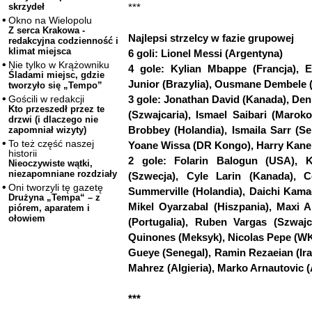
***
skrzydeł
Okno na Wielopolu
Z serca Krakowa -
Najlepsi strzelcy w fazie grupowej
redakcyjna codzienność i
klimat miejsca
6 goli:
Lionel Messi (Argentyna)
Nie tylko w Krążowniku
4 gole: Kylian Mbappe (Francja),
E
Śladami miejsc, gdzie
Junior (Brazylia), Ousmane Dembele (
tworzyło się „Tempo”
3 gole: Jonathan David (Kanada), De
Gościli w redakcji
Kto przeszedł przez te
(Szwajcaria),
Ismael Saibari (Marok
drzwi (i dlaczego nie
Brobbey (Holandia),
Ismaila Sarr (S
zapomniał wizyty)
To też część naszej
Yoane Wissa (DR Kongo),
Harry Kane 
historii
2 gole: Folarin Balogun (USA), K
Nieoczywiste wątki,
niezapomniane rozdziały
(Szwecja), Cyle Larin (Kanada), 
Oni tworzyli tę gazetę
Summerville (Holandia), Daichi Kama
Drużyna „Tempa“ – z
Mikel Oyarzabal (Hiszpania), Maxi A
piórem, aparatem i
ołowiem
(Portugalia), Ruben Vargas (Szwajc
Quinones (Meksyk), Nicolas Pepe (WK
Gueye (Senegal), Ramin Rezaeian (Ira
Mahrez (Algieria), Marko Arnautovic (
***