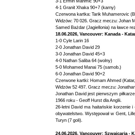
3-1 Ermin Mahmic 90+3
4-1 Granit Xhaka 90+7 (karny)
Czerwona kartka: Tarik Muhamerovic (Bi
Widzów: 70 026. Gracz meczu: Johan M
Samed Bażdar (Jagiellonia) na ławce r
18.06.2026, Vancouver: Kanada - Katar
1-0 Cyle Larin 16
2-0 Jonathan David 29
3-0 Jonathan David 45+3
4-0 Nathan Saliba 64 (wolny)
5-0 Mohamed Manai 75 (samob.)
6-0 Jonathan David 90+2
Czerwone kartki: Homam Ahmed (Katar, 
Widzów 52 497. Gracz meczu: Jonathan
Jonathan David jest pierwszym piłkarzem
1966 roku - Geoff Hurst dla Anglii.
26-letni David ma haitańskie korzenie 
obywatelstwo. Występował w Gent, Lill
Turyn (7 goli).
24.06.2026, Vancouver: Szwajcaria - K