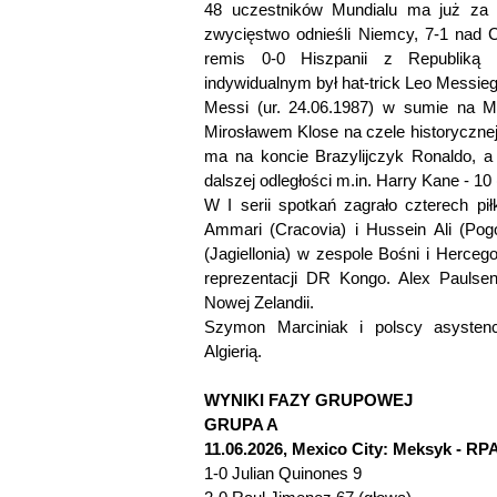
48 uczestników Mundialu ma już za
zwycięstwo odnieśli Niemcy, 7-1 nad 
remis 0-0 Hiszpanii z Republiką 
indywidualnym był hat-trick Leo Messieg
Messi (ur. 24.06.1987) w sumie na MŚ
Mirosławem Klose na czele historycznej 
ma na koncie Brazylijczyk Ronaldo, a
dalszej odległości m.in. Harry Kane - 10 
W I serii spotkań zagrało czterech pił
Ammari (Cracovia) i Hussein Ali (Po
(Jagiellonia) w zespole Bośni i Herce
reprezentacji DR Kongo. Alex Pauls
Nowej Zelandii.
Szymon Marciniak i polscy asystenc
Algierią.
WYNIKI FAZY GRUPOWEJ
GRUPA A
11.06.2026, Mexico City: Meksyk - RPA 
1-0 Julian Quinones 9