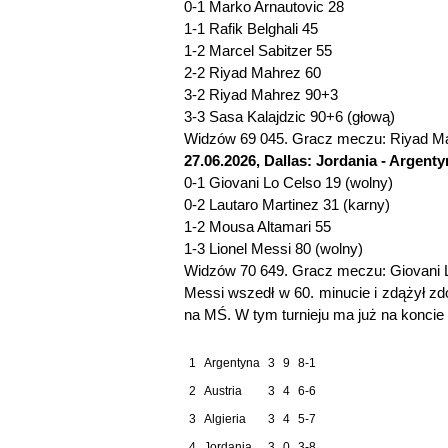
0-1 Marko Arnautovic 28
1-1 Rafik Belghali 45
1-2 Marcel Sabitzer 55
2-2 Riyad Mahrez 60
3-2 Riyad Mahrez 90+3
3-3 Sasa Kalajdzic 90+6 (głową)
Widzów 69 045. Gracz meczu: Riyad Mah
27.06.2026, Dallas: Jordania - Argentyn
0-1 Giovani Lo Celso 19 (wolny)
0-2 Lautaro Martinez 31 (karny)
1-2 Mousa Altamari 55
1-3 Lionel Messi 80 (wolny)
Widzów 70 649. Gracz meczu: Giovani L
Messi wszedł w 60. minucie i zdążył z
na MŚ. W tym turnieju ma już na koncie
1
Argentyna
3
9
8-1
2
Austria
3
4
6-6
3
Algieria
3
4
5-7
4
Jordania
3
0
3-8