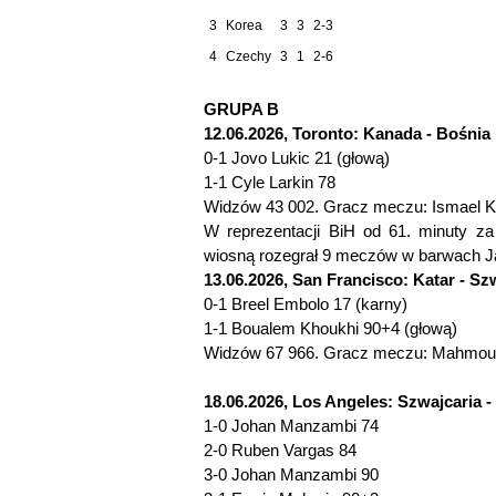
3
Korea
3
3
2-3
4
Czechy
3
1
2-6
GRUPA B
12.06.2026, Toronto: Kanada - Bośnia 
0-1 Jovo Lukic 21 (głową)
1-1 Cyle Larkin 78
Widzów 43 002. Gracz meczu: Ismael K
W reprezentacji BiH od 61. minuty z
wiosną rozegrał 9 meczów w barwach Jagi
13.06.2026, San Francisco: Katar - Szw
0-1 Breel Embolo 17 (karny)
1-1 Boualem Khoukhi 90+4 (głową)
Widzów 67 966. Gracz meczu: Mahmoud
18.06.2026, Los Angeles: Szwajcaria -
1-0 Johan Manzambi 74
2-0 Ruben Vargas 84
3-0 Johan Manzambi 90