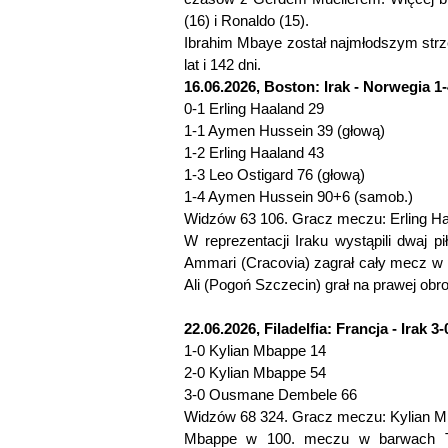
(16) i Ronaldo (15).
Ibrahim Mbaye został najmłodszym strze
lat i 142 dni.
16.06.2026, Boston: Irak - Norwegia 1-
0-1 Erling Haaland 29
1-1 Aymen Hussein 39 (głową)
1-2 Erling Haaland 43
1-3 Leo Ostigard 76 (głową)
1-4 Aymen Hussein 90+6 (samob.)
Widzów 63 106. Gracz meczu: Erling Ha
W reprezentacji Iraku wystąpili dwaj pi
Ammari (Cracovia) zagrał cały mecz w 
Ali (Pogoń Szczecin) grał na prawej obro
22.06.2026, Filadelfia: Francja - Irak 3-
1-0 Kylian Mbappe 14
2-0 Kylian Mbappe 54
3-0 Ousmane Dembele 66
Widzów 68 324. Gracz meczu: Kylian Mb
Mbappe w 100. meczu w barwach Trój