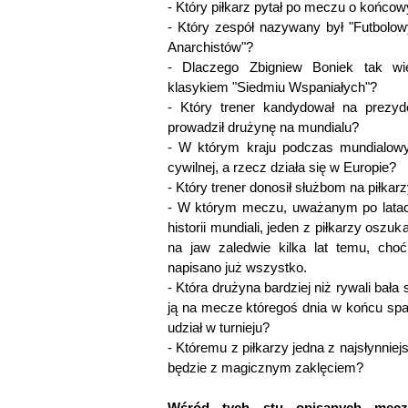
- Który piłkarz pytał po meczu o końco
- Który zespół nazywany był "Futbolo
Anarchistów"?
- Dlaczego Zbigniew Boniek tak w
klasykiem "Siedmiu Wspaniałych"?
- Który trener kandydował na prezy
prowadził drużynę na mundialu?
- W którym kraju podczas mundialow
cywilnej, a rzecz działa się w Europie?
- Który trener donosił służbom na piłkar
- W którym meczu, uważanym po latach
historii mundiali, jeden z piłkarzy os
na jaw zaledwie kilka lat temu, cho
napisano już wszystko.
- Która drużyna bardziej niż rywali bał
ją na mecze któregoś dnia w końcu spad
udział w turnieju?
- Któremu z piłkarzy jedna z najsłynnie
będzie z magicznym zaklęciem?
Wśród tych stu opisanych mecz