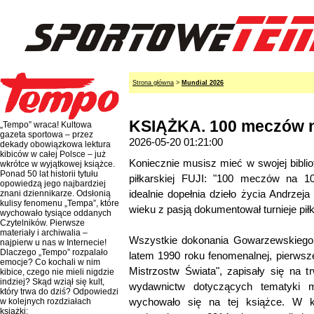
Strona główna
>
Mundial 2026
KSIĄŻKA. 100 meczów n
„Tempo” wraca! Kultowa
gazeta sportowa – przez
2026-05-20 01:21:00
dekady obowiązkowa lektura
kibiców w całej Polsce – już
Koniecznie musisz mieć w swojej biblio
wkrótce w wyjątkowej książce.
Ponad 50 lat historii tytułu
piłkarskiej FUJI: "100 meczów na 10
opowiedzą jego najbardziej
idealnie dopełnia dzieło życia Andrzej
znani dziennikarze. Odsłonią
kulisy fenomenu „Tempa”, które
wieku z pasją dokumentował turnieje pił
wychowało tysiące oddanych
Czytelników. Pierwsze
materiały i archiwalia –
Wszystkie dokonania Gowarzewskiego
najpierw u nas w Internecie!
Dlaczego „Tempo” rozpalało
latem 1990 roku fenomenalnej, pierwsze
emocje? Co kochali w nim
Mistrzostw Świata", zapisały się na tr
kibice, czego nie mieli nigdzie
indziej? Skąd wziął się kult,
wydawnictw dotyczących tematyki mun
który trwa do dziś? Odpowiedzi
wychowało się na tej książce. W ko
w kolejnych rozdziałach
książki: