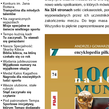
Konkurs im. Jana
nowo wielu spotkaniom, o których mówi
Rottera
Na 324 stronach
setki ciekawostek, po
Trampolina dla młodych
talentów
wypowiadanych przez ich uczestnikó
Na zagranicznych
zakończeniu meczu. Do tego masa w
wyjazdach
Wszystko to pięknie zaprezentowane p
Misje specjalne w
świecie wielkiego sportu
Tempo kuźnią kadr
Tu zaczynali. Tu stawali
się gwiazdami
Nasza Specjalność:
Skarby Kibica
Biblia kibica, na którą
czekało się co rok
Wydania jubileuszowe
Wyjątkowe numery na
wyjątkowe okazje
Medal Kalos Kagathos
Nagroda dla niezwykłych
ludzi sportu
Wasze ulubione, stałe
rubryki
Stąd zaczynało się
czytanie
Pod patronatem Tempa
Sportowe inicjatywy,
którym Tempo dodawało