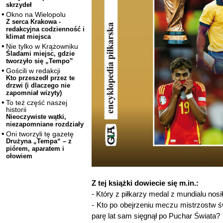
skrzydeł
Okno na Wielopolu
Z serca Krakowa -
redakcyjna codzienność i
klimat miejsca
Nie tylko w Krążowniku
Śladami miejsc, gdzie
tworzyło się „Tempo”
Gościli w redakcji
Kto przeszedł przez te
drzwi (i dlaczego nie
zapomniał wizyty)
To też część naszej
historii
Nieoczywiste wątki,
niezapomniane rozdziały
Oni tworzyli tę gazetę
Drużyna „Tempa“ – z
piórem, aparatem i
ołowiem
Z tej książki dowiecie się m.in.:
- Który z piłkarzy medal z mundialu nosi
- Kto po obejrzeniu meczu mistrzostw św
parę lat sam sięgnął po Puchar Świata?