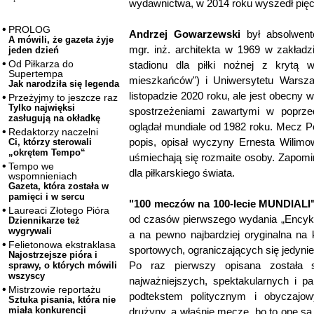
wydawnictwa, w 2014 roku wyszedł pięc
PROLOG
Andrzej Gowarzewski
był absolwente
A mówili, że gazeta żyje
mgr. inż. architekta w 1969 w zakładz
jeden dzień
Od Piłkarza do
stadionu dla piłki nożnej z krytą 
Supertempa
mieszkańców") i Uniwersytetu Warsza
Jak narodziła się legenda
listopadzie 2020 roku, ale jest obecny w
Przeżyjmy to jeszcze raz
Tylko najwięksi
spostrzeżeniami zawartymi w poprze
zasługują na okładkę
oglądał mundiale od 1982 roku. Mecz Pol
Redaktorzy naczelni
popis, opisał wyczyny Ernesta Wilimow
Ci, którzy sterowali
„okrętem Tempo“
uśmiechają się rozmaite osoby. Zapomin
Tempo we
dla piłkarskiego świata.
wspomnieniach
Gazeta, która została w
pamięci i w sercu
"100 meczów na 100-lecie MUNDIALI
Laureaci Złotego Pióra
od czasów pierwszego wydania „Encyklo
Dziennikarze też
wygrywali
a na pewno najbardziej oryginalna na
Felietonowa ekstraklasa
sportowych, ograniczających się jedyni
Najostrzejsze pióra i
Po raz pierwszy opisana została 
sprawy, o których mówili
wszyscy
najważniejszych, spektakularnych i p
Mistrzowie reportażu
podtekstem politycznym i obyczajow
Sztuka pisania, która nie
miała konkurencji
drużyny, a właśnie mecze, bo to one są s