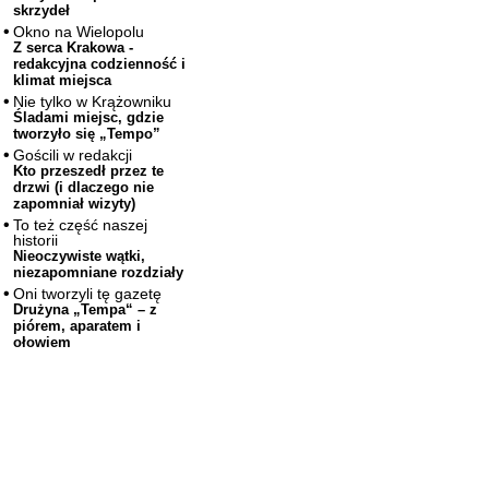
skrzydeł
Okno na Wielopolu
Z serca Krakowa -
redakcyjna codzienność i
klimat miejsca
Nie tylko w Krążowniku
Śladami miejsc, gdzie
tworzyło się „Tempo”
Gościli w redakcji
Kto przeszedł przez te
drzwi (i dlaczego nie
zapomniał wizyty)
To też część naszej
historii
Nieoczywiste wątki,
niezapomniane rozdziały
Oni tworzyli tę gazetę
Drużyna „Tempa“ – z
piórem, aparatem i
ołowiem