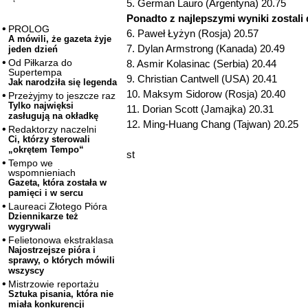
5. German Lauro (Argentyna) 20.75
Ponadto z najlepszymi wyniki zostali
PROLOG
6. Paweł Łyżyn (Rosja) 20.57
A mówili, że gazeta żyje
7. Dylan Armstrong (Kanada) 20.49
jeden dzień
Od Piłkarza do
8. Asmir Kolasinac (Serbia) 20.44
Supertempa
9. Christian Cantwell (USA) 20.41
Jak narodziła się legenda
10. Maksym Sidorow (Rosja) 20.40
Przeżyjmy to jeszcze raz
Tylko najwięksi
11. Dorian Scott (Jamajka) 20.31
zasługują na okładkę
12. Ming-Huang Chang (Tajwan) 20.25
Redaktorzy naczelni
Ci, którzy sterowali
„okrętem Tempo“
st
Tempo we
wspomnieniach
Gazeta, która została w
pamięci i w sercu
Laureaci Złotego Pióra
Dziennikarze też
wygrywali
Felietonowa ekstraklasa
Najostrzejsze pióra i
sprawy, o których mówili
wszyscy
Mistrzowie reportażu
Sztuka pisania, która nie
miała konkurencji