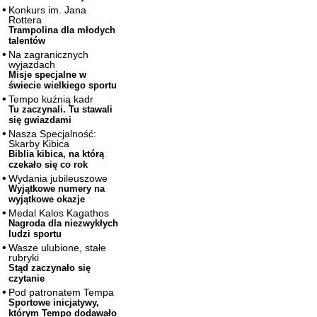
Konkurs im. Jana
Rottera
Trampolina dla młodych
talentów
Na zagranicznych
wyjazdach
Misje specjalne w
świecie wielkiego sportu
Tempo kuźnią kadr
Tu zaczynali. Tu stawali
się gwiazdami
Nasza Specjalność:
Skarby Kibica
Biblia kibica, na którą
czekało się co rok
Wydania jubileuszowe
Wyjątkowe numery na
wyjątkowe okazje
Medal Kalos Kagathos
Nagroda dla niezwykłych
ludzi sportu
Wasze ulubione, stałe
rubryki
Stąd zaczynało się
czytanie
Pod patronatem Tempa
Sportowe inicjatywy,
którym Tempo dodawało