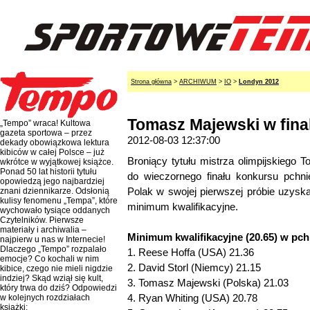
Strona główna
>
ARCHIWUM
>
IO
>
Londyn 2012
Tomasz Majewski w fina
„Tempo” wraca! Kultowa
gazeta sportowa – przez
2012-08-03 12:37:00
dekady obowiązkowa lektura
kibiców w całej Polsce – już
Broniący tytułu mistrza olimpijskiego
wkrótce w wyjątkowej książce.
Ponad 50 lat historii tytułu
do wieczornego finału konkursu pchni
opowiedzą jego najbardziej
Polak w swojej pierwszej próbie uzyska
znani dziennikarze. Odsłonią
kulisy fenomenu „Tempa”, które
minimum kwalifikacyjne.
wychowało tysiące oddanych
Czytelników. Pierwsze
materiały i archiwalia –
Minimum kwalifikacyjne (20.65) w pch
najpierw u nas w Internecie!
Dlaczego „Tempo” rozpalało
1. Reese Hoffa (USA) 21.36
emocje? Co kochali w nim
2. David Storl (Niemcy) 21.15
kibice, czego nie mieli nigdzie
indziej? Skąd wziął się kult,
3. Tomasz Majewski (Polska) 21.03
który trwa do dziś? Odpowiedzi
4. Ryan Whiting (USA) 20.78
w kolejnych rozdziałach
książki: