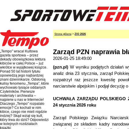
Strona główna
>
ZIO 2026
Zarząd PZN naprawia błą
„Tempo” wraca! Kultowa
gazeta sportowa – przez
2026-01-25 18:49:00
dekady obowiązkowa lektura
kibiców w całej Polsce – już
(pzn.pl)
W wyniku podjętych działań w
wkrótce w wyjątkowej książce.
Ponad 50 lat historii tytułu
analiz dnia 23 stycznia, zarząd Polski
opowiedzą jego najbardziej
rozpatrzył raz jeszcze kwestię pow
znani dziennikarze. Odsłonią
kulisy fenomenu „Tempa”, które
narciarstwie alpejskim i podjął decyzję 
wychowało tysiące oddanych
Czytelników. Pierwsze
materiały i archiwalia –
UCHWAŁA ZARZĄDU POLSKIEGO Z
najpierw u nas w Internecie!
Dlaczego „Tempo” rozpalało
24 stycznia 2026 roku
emocje? Co kochali w nim
kibice, czego nie mieli nigdzie
indziej? Skąd wziął się kult,
Zarząd Polskiego Związku Narciarski
który trwa do dziś? Odpowiedzi
związanej ze składem kadry narodowej
w kolejnych rozdziałach
książki: