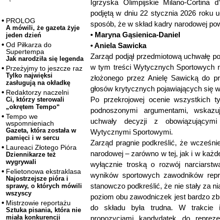
Igrzyska Olimpijskie Milano-Cortina
podjętą w dniu 22 stycznia 2026 roku 
PROLOG
sposób, że w skład kadry narodowej pow
A mówili, że gazeta żyje
• Maryna Gąsienica-Daniel
jeden dzień
Od Piłkarza do
• Aniela Sawicka
Supertempa
Zarząd podjął przedmiotową uchwałę po 
Jak narodziła się legenda
w tym treści Wytycznych Sportowych n
Przeżyjmy to jeszcze raz
Tylko najwięksi
złożonego przez Anielę Sawicką do p
zasługują na okładkę
głosów krytycznych pojawiających się w 
Redaktorzy naczelni
Po przekrojowej ocenie wszystkich t
Ci, którzy sterowali
„okrętem Tempo“
podnoszonymi argumentami, wskazuj
Tempo we
uchwały decyzji z obowiązującym
wspomnieniach
Gazeta, która została w
Wytycznymi Sportowymi.
pamięci i w sercu
Zarząd pragnie podkreślić, że wcześni
Laureaci Złotego Pióra
narodowej – zarówno w tej, jak i w każd
Dziennikarze też
wygrywali
wyłącznie troską o rozwój narciarst
Felietonowa ekstraklasa
wyników sportowych zawodników repre
Najostrzejsze pióra i
stanowczo podkreślić, że nie stały za n
sprawy, o których mówili
wszyscy
poziom obu zawodniczek jest bardzo zb
Mistrzowie reportażu
do składu była trudna. W trakcie i
Sztuka pisania, która nie
miała konkurencji
propozycjami kandydatek do reprez