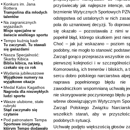
Konkurs im. Jana
przyświecały jak najlepsze intencje, 
Rottera
brzmienie Wytycznych Sportowych PZN, 
Trampolina dla młodych
talentów
odstępstwa od ustalonych w nich zasad
Na zagranicznych
pola do uznaniowej decyzji. To doprowa
wyjazdach
się okazało – pozostawała z nimi w 
Misje specjalne w
świecie wielkiego sportu
popełnił błąd, którego skutkiem jest n
Tempo kuźnią kadr
Choć – jak już wskazano – poziom sp
Tu zaczynali. Tu stawali
się gwiazdami
podobny, nie mogło to stanowić podstaw
Nasza Specjalność:
Zarząd gorąco przeprasza wszystkie os
Skarby Kibica
pierwszej kolejności i w szczególnośc
Biblia kibica, na którą
czekało się co rok
Komorowską, ich trenerów i bliskich, a
Wydania jubileuszowe
sercu dobro polskiego narciarstwa alpe
Wyjątkowe numery na
naprawa popełnionego błędu nie 
wyjątkowe okazje
Medal Kalos Kagathos
zawodniczkom wspomnianą uchwałą jed
Nagroda dla niezwykłych
nie skorygowanie poczynionego błędu po
ludzi sportu
wbrew obowiązującym Wytycznym Spo
Wasze ulubione, stałe
rubryki
Zarząd Polskiego Związku Narciarsk
Stąd zaczynało się
wszelkich starań, aby w przyszłośc
czytanie
Pod patronatem Tempa
podobnych sytuacji.
Sportowe inicjatywy,
Uchwałę podjęto większością głosów za 
którym Tempo dodawało