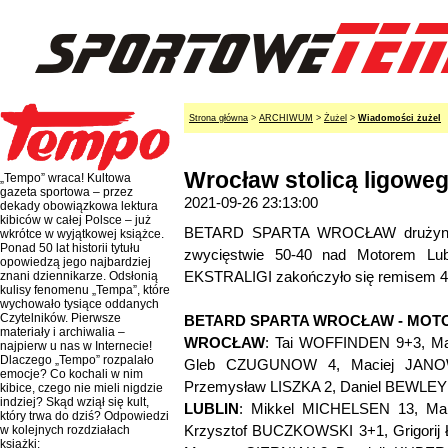
Strona główna
>
ARCHIWUM
>
Żużel
>
Wiadomości żużel
Wrocław stolicą ligoweg
„Tempo” wraca! Kultowa
gazeta sportowa – przez
2021-09-26 23:13:00
dekady obowiązkowa lektura
kibiców w całej Polsce – już
BETARD SPARTA WROCŁAW drużynowy
wkrótce w wyjątkowej książce.
Ponad 50 lat historii tytułu
zwycięstwie 50-40 nad Motorem Lubl
opowiedzą jego najbardziej
EKSTRALIGI zakończyło się remisem 4
znani dziennikarze. Odsłonią
kulisy fenomenu „Tempa”, które
wychowało tysiące oddanych
Czytelników. Pierwsze
BETARD SPARTA WROCŁAW - MOTOR
materiały i archiwalia –
WROCŁAW
: Tai WOFFINDEN 9+3, Ma
najpierw u nas w Internecie!
Dlaczego „Tempo” rozpalało
Gleb CZUGUNOW 4, Maciej JANOW
emocje? Co kochali w nim
Przemysław LISZKA 2, Daniel BEWLEY
kibice, czego nie mieli nigdzie
indziej? Skąd wziął się kult,
LUBLIN
: Mikkel MICHELSEN 13, Ma
który trwa do dziś? Odpowiedzi
Krzysztof BUCZKOWSKI 3+1, Grigorij
w kolejnych rozdziałach
książki: