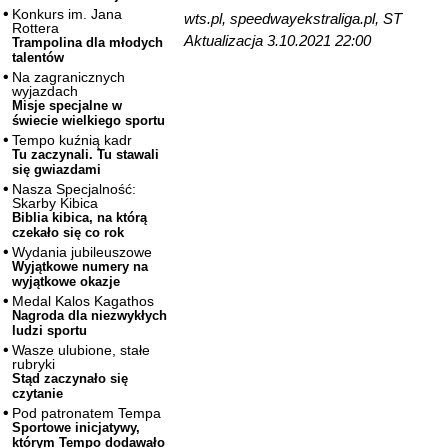
Konkurs im. Jana
wts.pl, speedwayekstraliga.pl, ST
Rottera
Aktualizacja 3.10.2021 22:00
Trampolina dla młodych
talentów
Na zagranicznych
wyjazdach
Misje specjalne w
świecie wielkiego sportu
Tempo kuźnią kadr
Tu zaczynali. Tu stawali
się gwiazdami
Nasza Specjalność:
Skarby Kibica
Biblia kibica, na którą
czekało się co rok
Wydania jubileuszowe
Wyjątkowe numery na
wyjątkowe okazje
Medal Kalos Kagathos
Nagroda dla niezwykłych
ludzi sportu
Wasze ulubione, stałe
rubryki
Stąd zaczynało się
czytanie
Pod patronatem Tempa
Sportowe inicjatywy,
którym Tempo dodawało