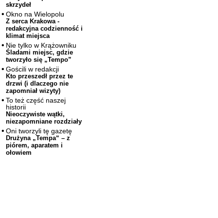
skrzydeł
Okno na Wielopolu
Z serca Krakowa -
redakcyjna codzienność i
klimat miejsca
Nie tylko w Krążowniku
Śladami miejsc, gdzie
tworzyło się „Tempo”
Gościli w redakcji
Kto przeszedł przez te
drzwi (i dlaczego nie
zapomniał wizyty)
To też część naszej
historii
Nieoczywiste wątki,
niezapomniane rozdziały
Oni tworzyli tę gazetę
Drużyna „Tempa“ – z
piórem, aparatem i
ołowiem