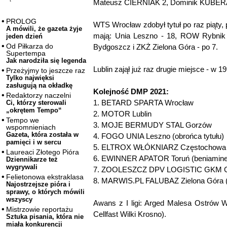
Mateusz CIERNIAK 2, Dominik KUBER
PROLOG
WTS Wrocław zdobył tytuł po raz piąty,
A mówili, że gazeta żyje
mają: Unia Leszno - 18, ROW Rybnik -
jeden dzień
Od Piłkarza do
Bydgoszcz i ZKŻ Zielona Góra - po 7.
Supertempa
Jak narodziła się legenda
Lublin zajął już raz drugie miejsce - w 1
Przeżyjmy to jeszcze raz
Tylko najwięksi
zasługują na okładkę
Kolejność DMP 2021:
Redaktorzy naczelni
1. BETARD SPARTA Wrocław
Ci, którzy sterowali
„okrętem Tempo“
2. MOTOR Lublin
Tempo we
3. MOJE BERMUDY STAL Gorzów
wspomnieniach
Gazeta, która została w
4. FOGO UNIA Leszno (obrońca tytułu)
pamięci i w sercu
5. ELTROX WŁÓKNIARZ Częstochowa
Laureaci Złotego Pióra
6. EWINNER APATOR Toruń (beniamine
Dziennikarze też
wygrywali
7. ZOOLESZCZ DPV LOGISTIC GKM G
Felietonowa ekstraklasa
8. MARWIS.PL FALUBAZ Zielona Góra 
Najostrzejsze pióra i
sprawy, o których mówili
wszyscy
Awans z I ligi: Arged Malesa Ostrów W
Mistrzowie reportażu
Cellfast Wilki Krosno).
Sztuka pisania, która nie
miała konkurencji