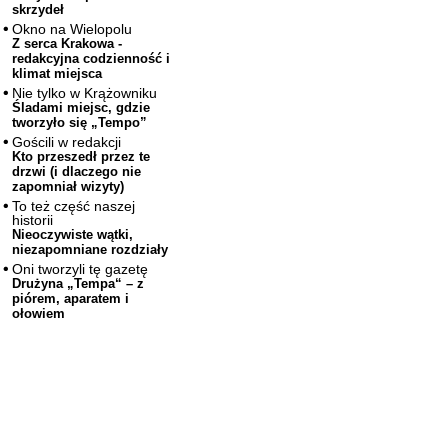
skrzydeł
Okno na Wielopolu
Z serca Krakowa -
redakcyjna codzienność i
klimat miejsca
Nie tylko w Krążowniku
Śladami miejsc, gdzie
tworzyło się „Tempo”
Gościli w redakcji
Kto przeszedł przez te
drzwi (i dlaczego nie
zapomniał wizyty)
To też część naszej
historii
Nieoczywiste wątki,
niezapomniane rozdziały
Oni tworzyli tę gazetę
Drużyna „Tempa“ – z
piórem, aparatem i
ołowiem