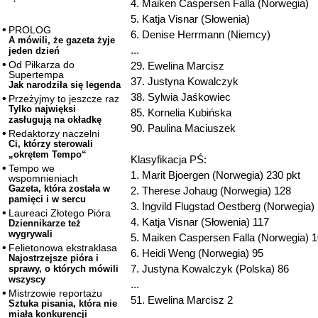
4. Maiken Caspersen Falla (Norwegia)
5. Katja Visnar (Słowenia)
PROLOG
6. Denise Herrmann (Niemcy)
A mówili, że gazeta żyje
...
jeden dzień
Od Piłkarza do
29. Ewelina Marcisz
Supertempa
37. Justyna Kowalczyk
Jak narodziła się legenda
38. Sylwia Jaśkowiec
Przeżyjmy to jeszcze raz
Tylko najwięksi
85. Kornelia Kubińska
zasługują na okładkę
90. Paulina Maciuszek
Redaktorzy naczelni
Ci, którzy sterowali
„okrętem Tempo“
Klasyfikacja PŚ:
Tempo we
1. Marit Bjoergen (Norwegia) 230 pkt
wspomnieniach
Gazeta, która została w
2. Therese Johaug (Norwegia) 128
pamięci i w sercu
3. Ingvild Flugstad Oestberg (Norwegia)
Laureaci Złotego Pióra
4. Katja Visnar (Słowenia) 117
Dziennikarze też
wygrywali
5. Maiken Caspersen Falla (Norwegia) 
Felietonowa ekstraklasa
6. Heidi Weng (Norwegia) 95
Najostrzejsze pióra i
7. Justyna Kowalczyk (Polska) 86
sprawy, o których mówili
wszyscy
...
Mistrzowie reportażu
51. Ewelina Marcisz 2
Sztuka pisania, która nie
miała konkurencji