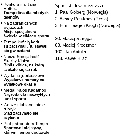
Konkurs im. Jana
Sprint st. dow. mężczyzn:
Rottera
1. Paal Golberg (Norwegia)
Trampolina dla młodych
talentów
2. Alexey Petukhov (Rosja)
Na zagranicznych
3. Finn Haagen Krogh (Norwegia)
wyjazdach
...
Misje specjalne w
świecie wielkiego sportu
30. Maciej Staręga
Tempo kuźnią kadr
83. Maciej Kreczmer
Tu zaczynali. Tu stawali
się gwiazdami
100. Jan Antolec
Nasza Specjalność:
113. Paweł Klisz
Skarby Kibica
Biblia kibica, na którą
czekało się co rok
Wydania jubileuszowe
Wyjątkowe numery na
wyjątkowe okazje
Medal Kalos Kagathos
Nagroda dla niezwykłych
ludzi sportu
Wasze ulubione, stałe
rubryki
Stąd zaczynało się
czytanie
Pod patronatem Tempa
Sportowe inicjatywy,
którym Tempo dodawało