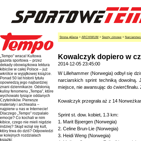
Strona główna
>
ARCHIWUM
>
Sporty zimowe
>
Narciarstwo
Kowalczyk dopiero w cz
„Tempo” wraca! Kultowa
gazeta sportowa – przez
2014-12-05 23:45:00
dekady obowiązkowa lektura
kibiców w całej Polsce – już
W Lillehammer (Norwegia) odbył się dz
wkrótce w wyjątkowej książce.
Ponad 50 lat historii tytułu
narciarskich sprint techniką dowolną.
opowiedzą jego najbardziej
miejsce, nie awansując do ćwierćfinału
znani dziennikarze. Odsłonią
kulisy fenomenu „Tempa”, które
wychowało tysiące oddanych
Czytelników. Pierwsze
Kowalczyk przegrała aż z 14 Norweżkam
materiały i archiwalia –
najpierw u nas w Internecie!
Dlaczego „Tempo” rozpalało
Sprint st. dow. kobiet, 1.3 km:
emocje? Co kochali w nim
1. Marit Bjoergen (Norwegia)
kibice, czego nie mieli nigdzie
indziej? Skąd wziął się kult,
2. Celine Brun-Lie (Norwegia)
który trwa do dziś? Odpowiedzi
3. Heidi Weng (Norwegia)
w kolejnych rozdziałach
książki: