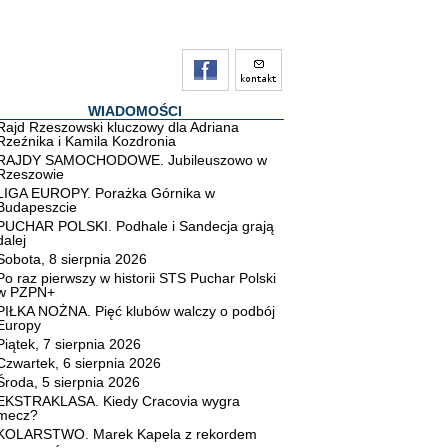
WIADOMOŚCI
Rajd Rzeszowski kluczowy dla Adriana
Rzeźnika i Kamila Kozdronia
RAJDY SAMOCHODOWE. Jubileuszowo w
Rzeszowie
LIGA EUROPY. Porażka Górnika w
Budapeszcie
PUCHAR POLSKI. Podhale i Sandecja grają
dalej
Sobota, 8 sierpnia 2026
Po raz pierwszy w historii STS Puchar Polski
w PZPN+
PIŁKA NOŻNA. Pięć klubów walczy o podbój
Europy
Piątek, 7 sierpnia 2026
Czwartek, 6 sierpnia 2026
Środa, 5 sierpnia 2026
EKSTRAKLASA. Kiedy Cracovia wygra
mecz?
KOLARSTWO. Marek Kapela z rekordem