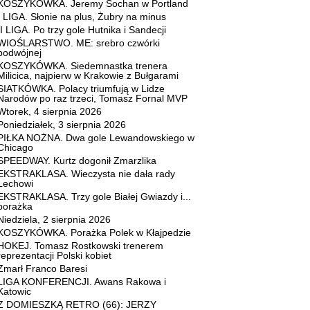
KOSZYKÓWKA. Jeremy Sochan w Portland
I LIGA. Słonie na plus, Żubry na minus
II LIGA. Po trzy gole Hutnika i Sandecji
WIOŚLARSTWO. ME: srebro czwórki
podwójnej
KOSZYKÓWKA. Siedemnastka trenera
Milicica, najpierw w Krakowie z Bułgarami
SIATKÓWKA. Polacy triumfują w Lidze
Narodów po raz trzeci, Tomasz Fornal MVP
Wtorek, 4 sierpnia 2026
Poniedziałek, 3 sierpnia 2026
PIŁKA NOŻNA. Dwa gole Lewandowskiego w
Chicago
SPEEDWAY. Kurtz dogonił Zmarzlika
EKSTRAKLASA. Wieczysta nie dała rady
Lechowi
EKSTRAKLASA. Trzy gole Białej Gwiazdy i...
porażka
Niedziela, 2 sierpnia 2026
KOSZYKÓWKA. Porażka Polek w Kłajpedzie
HOKEJ. Tomasz Rostkowski trenerem
reprezentacji Polski kobiet
Zmarł Franco Baresi
LIGA KONFERENCJI. Awans Rakowa i
Katowic
Z DOMIESZKĄ RETRO (66): JERZY