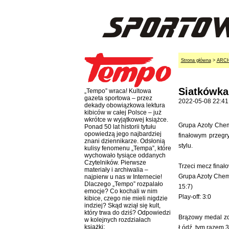
Strona główna
>
ARC
Siatkówka:
„Tempo” wraca! Kultowa
gazeta sportowa – przez
2022-05-08 22:41
dekady obowiązkowa lektura
kibiców w całej Polsce – już
wkrótce w wyjątkowej książce.
Grupa Azoty Chemi
Ponad 50 lat historii tytułu
opowiedzą jego najbardziej
finałowym przegr
znani dziennikarze. Odsłonią
stylu.
kulisy fenomenu „Tempa”, które
wychowało tysiące oddanych
Czytelników. Pierwsze
Trzeci mecz finało
materiały i archiwalia –
Grupa Azoty Chemi
najpierw u nas w Internecie!
Dlaczego „Tempo” rozpalało
15:7)
emocje? Co kochali w nim
Play-off: 3:0
kibice, czego nie mieli nigdzie
indziej? Skąd wziął się kult,
który trwa do dziś? Odpowiedzi
Brązowy medal zd
w kolejnych rozdziałach
książki:
Łódź, tym razem 3: