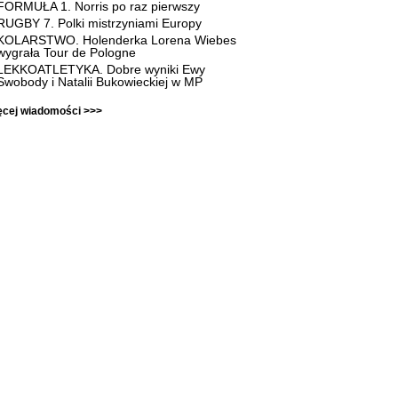
FORMUŁA 1. Norris po raz pierwszy
RUGBY 7. Polki mistrzyniami Europy
KOLARSTWO. Holenderka Lorena Wiebes
wygrała Tour de Pologne
LEKKOATLETYKA. Dobre wyniki Ewy
Swobody i Natalii Bukowieckiej w MP
ęcej wiadomości >>>