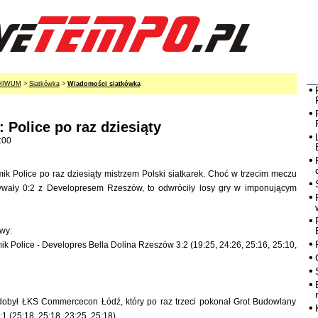
HIWUM
>
Siatkówka
>
Wiadomości siatkówka
 Police po raz dziesiąty
:00
k Police po raz dziesiąty mistrzem Polski siatkarek. Choć w trzecim meczu
ywały 0:2 z Developresem Rzeszów, to odwróciły losy gry w imponującym
wy:
k Police - Developres Bella Dolina Rzeszów 3:2 (19:25, 24:26, 25:16, 25:10,
obył ŁKS Commercecon Łódź, który po raz trzeci pokonał Grot Budowlany
1 (25:18, 25:18, 23:25, 25:18).