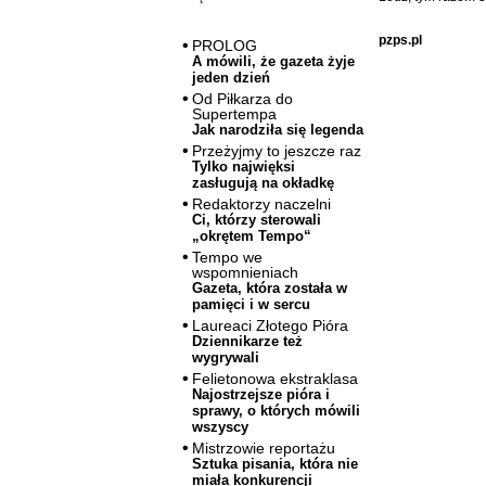
pzps.pl
PROLOG
A mówili, że gazeta żyje
jeden dzień
Od Piłkarza do
Supertempa
Jak narodziła się legenda
Przeżyjmy to jeszcze raz
Tylko najwięksi
zasługują na okładkę
Redaktorzy naczelni
Ci, którzy sterowali
„okrętem Tempo“
Tempo we
wspomnieniach
Gazeta, która została w
pamięci i w sercu
Laureaci Złotego Pióra
Dziennikarze też
wygrywali
Felietonowa ekstraklasa
Najostrzejsze pióra i
sprawy, o których mówili
wszyscy
Mistrzowie reportażu
Sztuka pisania, która nie
miała konkurencji