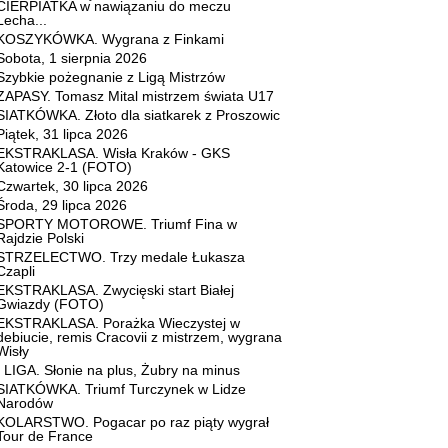
CIERPIATKA w nawiązaniu do meczu
Lecha...
KOSZYKÓWKA. Wygrana z Finkami
Sobota, 1 sierpnia 2026
Szybkie pożegnanie z Ligą Mistrzów
ZAPASY. Tomasz Mital mistrzem świata U17
SIATKÓWKA. Złoto dla siatkarek z Proszowic
Piątek, 31 lipca 2026
EKSTRAKLASA. Wisła Kraków - GKS
Katowice 2-1 (FOTO)
Czwartek, 30 lipca 2026
Środa, 29 lipca 2026
SPORTY MOTOROWE. Triumf Fina w
Rajdzie Polski
STRZELECTWO. Trzy medale Łukasza
Czapli
EKSTRAKLASA. Zwycięski start Białej
Gwiazdy (FOTO)
EKSTRAKLASA. Porażka Wieczystej w
debiucie, remis Cracovii z mistrzem, wygrana
Wisły
I LIGA. Słonie na plus, Żubry na minus
SIATKÓWKA. Triumf Turczynek w Lidze
Narodów
KOLARSTWO. Pogacar po raz piąty wygrał
Tour de France