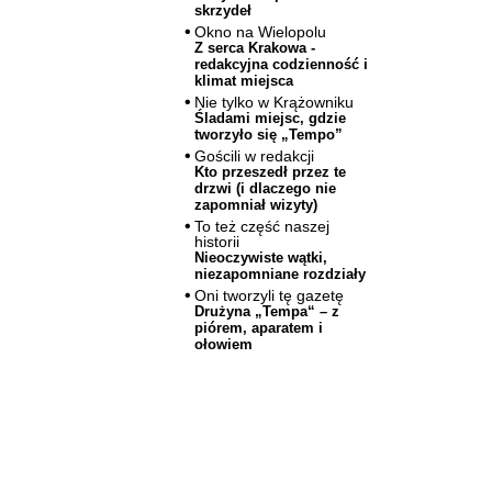
skrzydeł
Okno na Wielopolu
Z serca Krakowa -
redakcyjna codzienność i
klimat miejsca
Nie tylko w Krążowniku
Śladami miejsc, gdzie
tworzyło się „Tempo”
Gościli w redakcji
Kto przeszedł przez te
drzwi (i dlaczego nie
zapomniał wizyty)
To też część naszej
historii
Nieoczywiste wątki,
niezapomniane rozdziały
Oni tworzyli tę gazetę
Drużyna „Tempa“ – z
piórem, aparatem i
ołowiem