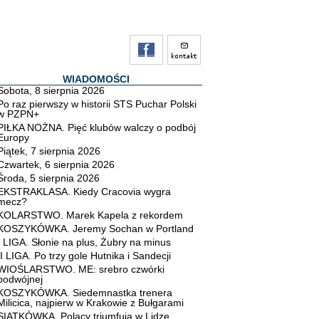
WIADOMOŚCI
Sobota, 8 sierpnia 2026
Po raz pierwszy w historii STS Puchar Polski
w PZPN+
PIŁKA NOŻNA. Pięć klubów walczy o podbój
Europy
Piątek, 7 sierpnia 2026
Czwartek, 6 sierpnia 2026
Środa, 5 sierpnia 2026
EKSTRAKLASA. Kiedy Cracovia wygra
mecz?
KOLARSTWO. Marek Kapela z rekordem
KOSZYKÓWKA. Jeremy Sochan w Portland
I LIGA. Słonie na plus, Żubry na minus
II LIGA. Po trzy gole Hutnika i Sandecji
WIOŚLARSTWO. ME: srebro czwórki
podwójnej
KOSZYKÓWKA. Siedemnastka trenera
Milicica, najpierw w Krakowie z Bułgarami
SIATKÓWKA. Polacy triumfują w Lidze