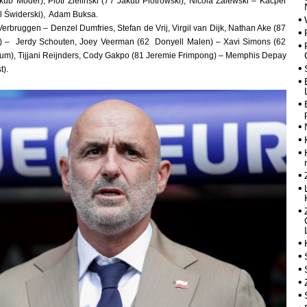
ub Moder), Piotr Zieliński (77 Jakub Piotrowski), Nicola Zalewski – Kacper
l Świderski), Adam Buksa.
 Verbruggen – Denzel Dumfries, Stefan de Vrij, Virgil van Dijk, Nathan Ake (87
) – Jerdy Schouten, Joey Veerman (62 Donyell Malen) – Xavi Simons (62
um), Tijjani Reijnders, Cody Gakpo (81 Jeremie Frimpong) – Memphis Depay
).