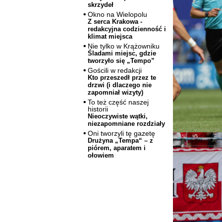
skrzydeł
Okno na Wielopolu
Z serca Krakowa -
redakcyjna codzienność i
klimat miejsca
Nie tylko w Krążowniku
Śladami miejsc, gdzie
tworzyło się „Tempo”
Gościli w redakcji
Kto przeszedł przez te
drzwi (i dlaczego nie
zapomniał wizyty)
To też część naszej
historii
Nieoczywiste wątki,
niezapomniane rozdziały
Oni tworzyli tę gazetę
Drużyna „Tempa“ – z
piórem, aparatem i
ołowiem