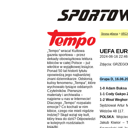
Strona główna
>
ARC
UEFA EURO
„Tempo” wraca! Kultowa
gazeta sportowa – przez
2024-06-16 22:46
dekady obowiązkowa lektura
kibiców w całej Polsce – już
Zdjęcia: GRZEG
wkrótce w wyjątkowej książce.
Ponad 50 lat historii tytułu
opowiedzą jego najbardziej
znani dziennikarze. Odsłonią
Grupa D, 16.06.20
kulisy fenomenu „Tempa”, które
wychowało tysiące oddanych
1-0 Adam Buksa 
Czytelników. Pierwsze
1-1 Cody Gakpo 
materiały i archiwalia –
najpierw u nas w Internecie!
1-2 Wout Weghor
Dlaczego „Tempo” rozpalało
Sędziował Artur M
emocje? Co kochali w nim
kibice, czego nie mieli nigdzie
Widzów 48 117.
indziej? Skąd wziął się kult,
POLSKA
: Wojcie
który trwa do dziś? Odpowiedzi
Jakub Kiwior – 
w kolejnych rozdziałach
książki: