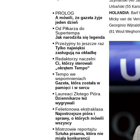
Szymański (46 Jak
Urbański (55 Karo
HOLANDIA
: Bart
PROLOG
A mówili, że gazeta żyje
Micky van de Ven
jeden dzień
Georginio Wijnald
Od Piłkarza do
(81 Wout Weghorst
Supertempa
Jak narodziła się legenda
Przeżyjmy to jeszcze raz
Tylko najwięksi
zasługują na okładkę
Redaktorzy naczelni
Ci, którzy sterowali
„okrętem Tempo“
Tempo we
wspomnieniach
Gazeta, która została w
pamięci i w sercu
Laureaci Złotego Pióra
Dziennikarze też
wygrywali
Felietonowa ekstraklasa
Najostrzejsze pióra i
sprawy, o których mówili
wszyscy
Mistrzowie reportażu
Sztuka pisania, która nie
miała konkurencji