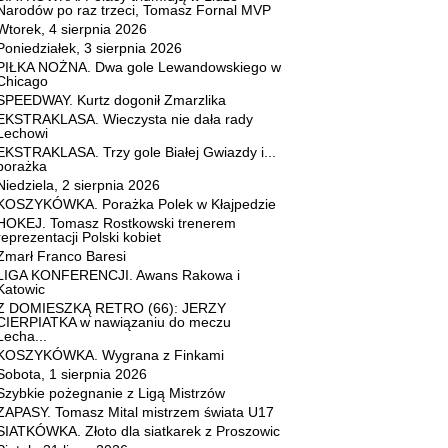
Narodów po raz trzeci, Tomasz Fornal MVP
Wtorek, 4 sierpnia 2026
Poniedziałek, 3 sierpnia 2026
PIŁKA NOŻNA. Dwa gole Lewandowskiego w
Chicago
SPEEDWAY. Kurtz dogonił Zmarzlika
EKSTRAKLASA. Wieczysta nie dała rady
Lechowi
EKSTRAKLASA. Trzy gole Białej Gwiazdy i...
porażka
Niedziela, 2 sierpnia 2026
KOSZYKÓWKA. Porażka Polek w Kłajpedzie
HOKEJ. Tomasz Rostkowski trenerem
reprezentacji Polski kobiet
Zmarł Franco Baresi
LIGA KONFERENCJI. Awans Rakowa i
Katowic
Z DOMIESZKĄ RETRO (66): JERZY
CIERPIATKA w nawiązaniu do meczu
Lecha...
KOSZYKÓWKA. Wygrana z Finkami
Sobota, 1 sierpnia 2026
Szybkie pożegnanie z Ligą Mistrzów
ZAPASY. Tomasz Mital mistrzem świata U17
SIATKÓWKA. Złoto dla siatkarek z Proszowic