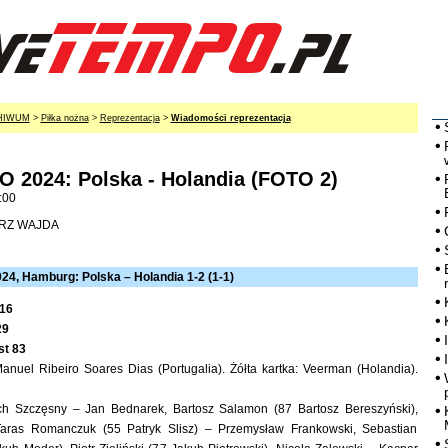
HIWUM
>
Piłka nożna
>
Reprezentacja
>
Wiadomości reprezentacja
 2024: Polska - Holandia (FOTO 2)
:00
ORZ WAJDA
24, Hamburg: Polska – Holandia 1-2 (1-1)
16
29
st 83
anuel Ribeiro Soares Dias (Portugalia). Żółta kartka: Veerman (Holandia).
ch Szczęsny – Jan Bednarek, Bartosz Salamon (87 Bartosz Bereszyński),
Taras Romanczuk (55 Patryk Slisz) – Przemysław Frankowski, Sebastian