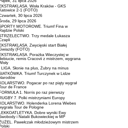
Piątek, 31 lipca 2026
EKSTRAKLASA. Wisła Kraków - GKS
Katowice 2-1 (FOTO)
Czwartek, 30 lipca 2026
Środa, 29 lipca 2026
SPORTY MOTOROWE. Triumf Fina w
Rajdzie Polski
STRZELECTWO. Trzy medale Łukasza
Czapli
EKSTRAKLASA. Zwycięski start Białej
Gwiazdy (FOTO)
EKSTRAKLASA. Porażka Wieczystej w
debiucie, remis Cracovii z mistrzem, wygrana
Wisły
I LIGA. Słonie na plus, Żubry na minus
SIATKÓWKA. Triumf Turczynek w Lidze
Narodów
KOLARSTWO. Pogacar po raz piąty wygrał
Tour de France
FORMUŁA 1. Norris po raz pierwszy
RUGBY 7. Polki mistrzyniami Europy
KOLARSTWO. Holenderka Lorena Wiebes
wygrała Tour de Pologne
LEKKOATLETYKA. Dobre wyniki Ewy
Swobody i Natalii Bukowieckiej w MP
ŻUŻEL. Pawełczak młodzieżowym mistrzem
Polski