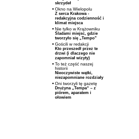
skrzydeł
Okno na Wielopolu
Z serca Krakowa -
redakcyjna codzienność i
klimat miejsca
Nie tylko w Krążowniku
Śladami miejsc, gdzie
tworzyło się „Tempo”
Gościli w redakcji
Kto przeszedł przez te
drzwi (i dlaczego nie
zapomniał wizyty)
To też część naszej
historii
Nieoczywiste wątki,
niezapomniane rozdziały
Oni tworzyli tę gazetę
Drużyna „Tempa“ – z
piórem, aparatem i
ołowiem