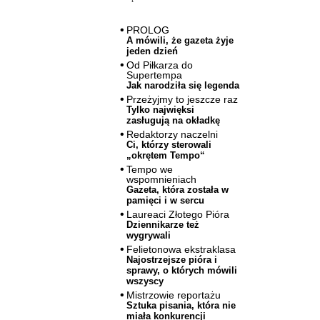
PROLOG
A mówili, że gazeta żyje
jeden dzień
Od Piłkarza do
Supertempa
Jak narodziła się legenda
Przeżyjmy to jeszcze raz
Tylko najwięksi
zasługują na okładkę
Redaktorzy naczelni
Ci, którzy sterowali
„okrętem Tempo“
Tempo we
wspomnieniach
Gazeta, która została w
pamięci i w sercu
Laureaci Złotego Pióra
Dziennikarze też
wygrywali
Felietonowa ekstraklasa
Najostrzejsze pióra i
sprawy, o których mówili
wszyscy
Mistrzowie reportażu
Sztuka pisania, która nie
miała konkurencji