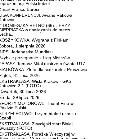
reprezentacji Polski kobiet
Zmarł Franco Baresi
LIGA KONFERENCJI. Awans Rakowa i
Katowic
Z DOMIESZKĄ RETRO (66): JERZY
CIERPIATKA w nawiązaniu do meczu
Lecha...
KOSZYKÓWKA. Wygrana z Finkami
Sobota, 1 sierpnia 2026
AIPS. Jedenastka Mundialu
Szybkie pożegnanie z Ligą Mistrzów
ZAPASY. Tomasz Mital mistrzem świata U17
SIATKÓWKA. Złoto dla siatkarek z Proszowic
Piątek, 31 lipca 2026
EKSTRAKLASA. Wisła Kraków - GKS
Katowice 2-1 (FOTO)
Czwartek, 30 lipca 2026
Środa, 29 lipca 2026
SPORTY MOTOROWE. Triumf Fina w
Rajdzie Polski
STRZELECTWO. Trzy medale Łukasza
Czapli
EKSTRAKLASA. Zwycięski start Białej
Gwiazdy (FOTO)
EKSTRAKLASA. Porażka Wieczystej w
debiucie, remis Cracovii z mistrzem, wygrana