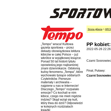
Strona główna
>
ARC
PP kobiet:
„Tempo” wraca! Kultowa
gazeta sportowa – przez
2022-05-26 22:26
dekady obowiązkowa lektura
kibiców w całej Polsce – już
wkrótce w wyjątkowej książce.
Czarni Sosnowiec p
Ponad 50 lat historii tytułu
opowiedzą jego najbardziej
znani dziennikarze. Odsłonią
Finał, Puławy:
kulisy fenomenu „Tempa”, które
wychowało tysiące oddanych
Czarni Sosnowiec
Czytelników. Pierwsze
materiały i archiwalia –
najpierw u nas w Internecie!
Dlaczego „Tempo” rozpalało
emocje? Co kochali w nim
kibice, czego nie mieli nigdzie
indziej? Skąd wziął się kult,
który trwa do dziś? Odpowiedzi
w kolejnych rozdziałach
książki: