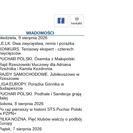
WIADOMOŚCI
Niedziela, 9 sierpnia 2026
LE,LK. Dwa zwycięstwa, remis i porażka
KONKURS. Tenisowy ekspert - czterech
zwycięzców
PUCHAR POLSKI. Ósemka z Małopolski
Rajd Rzeszowski kluczowy dla Adriana
Rzeźnika i Kamila Kozdronia
RAJDY SAMOCHODOWE. Jubileuszowo w
Rzeszowie
LIGA EUROPY. Porażka Górnika w
Budapeszcie
PUCHAR POLSKI. Podhale i Sandecja grają
dalej
Sobota, 8 sierpnia 2026
Po raz pierwszy w historii STS Puchar Polski
w PZPN+
PIŁKA NOŻNA. Pięć klubów walczy o podbój
Europy
Piątek, 7 sierpnia 2026