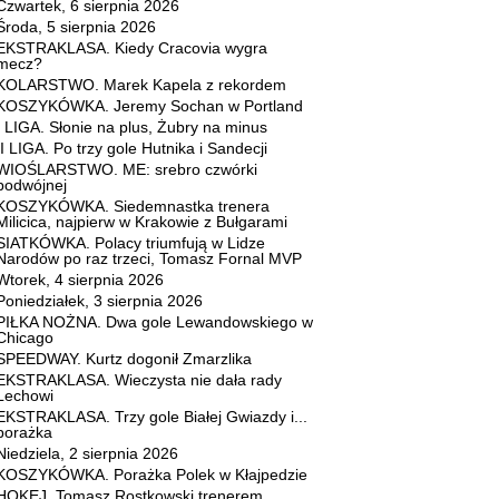
Czwartek, 6 sierpnia 2026
Środa, 5 sierpnia 2026
EKSTRAKLASA. Kiedy Cracovia wygra
mecz?
KOLARSTWO. Marek Kapela z rekordem
KOSZYKÓWKA. Jeremy Sochan w Portland
I LIGA. Słonie na plus, Żubry na minus
II LIGA. Po trzy gole Hutnika i Sandecji
WIOŚLARSTWO. ME: srebro czwórki
podwójnej
KOSZYKÓWKA. Siedemnastka trenera
Milicica, najpierw w Krakowie z Bułgarami
SIATKÓWKA. Polacy triumfują w Lidze
Narodów po raz trzeci, Tomasz Fornal MVP
Wtorek, 4 sierpnia 2026
Poniedziałek, 3 sierpnia 2026
PIŁKA NOŻNA. Dwa gole Lewandowskiego w
Chicago
SPEEDWAY. Kurtz dogonił Zmarzlika
EKSTRAKLASA. Wieczysta nie dała rady
Lechowi
EKSTRAKLASA. Trzy gole Białej Gwiazdy i...
porażka
Niedziela, 2 sierpnia 2026
KOSZYKÓWKA. Porażka Polek w Kłajpedzie
HOKEJ. Tomasz Rostkowski trenerem