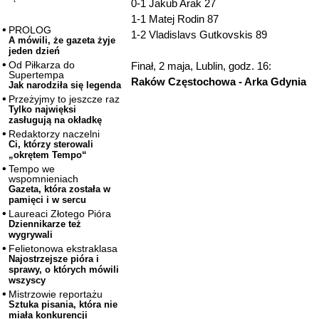
0-1 Jakub Arak 27
1-1 Matej Rodin 87
PROLOG
1-2 Vladislavs Gutkovskis 89
A mówili, że gazeta żyje
jeden dzień
Od Piłkarza do
Finał, 2 maja, Lublin, godz. 16:
Supertempa
Raków Częstochowa - Arka Gdynia
Jak narodziła się legenda
Przeżyjmy to jeszcze raz
Tylko najwięksi
zasługują na okładkę
Redaktorzy naczelni
Ci, którzy sterowali
„okrętem Tempo“
Tempo we
wspomnieniach
Gazeta, która została w
pamięci i w sercu
Laureaci Złotego Pióra
Dziennikarze też
wygrywali
Felietonowa ekstraklasa
Najostrzejsze pióra i
sprawy, o których mówili
wszyscy
Mistrzowie reportażu
Sztuka pisania, która nie
miała konkurencji