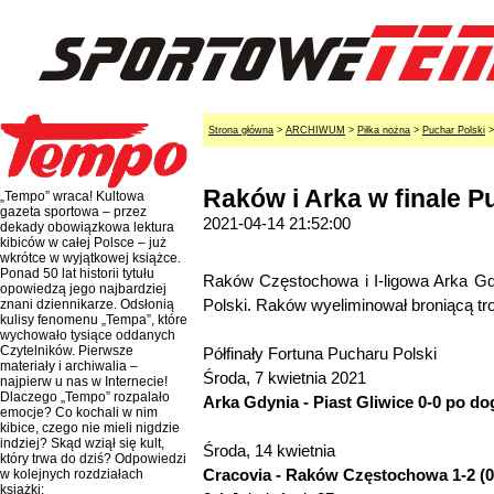
Strona główna
>
ARCHIWUM
>
Piłka nożna
>
Puchar Polski
Raków i Arka w finale P
„Tempo” wraca! Kultowa
gazeta sportowa – przez
2021-04-14 21:52:00
dekady obowiązkowa lektura
kibiców w całej Polsce – już
wkrótce w wyjątkowej książce.
Ponad 50 lat historii tytułu
Raków Częstochowa i I-ligowa Arka Gdy
opowiedzą jego najbardziej
Polski. Raków wyeliminował broniącą tr
znani dziennikarze. Odsłonią
kulisy fenomenu „Tempa”, które
wychowało tysiące oddanych
Czytelników. Pierwsze
Półfinały Fortuna Pucharu Polski
materiały i archiwalia –
Środa, 7 kwietnia 2021
najpierw u nas w Internecie!
Dlaczego „Tempo” rozpalało
Arka Gdynia - Piast Gliwice 0-0 po do
emocje? Co kochali w nim
kibice, czego nie mieli nigdzie
indziej? Skąd wziął się kult,
Środa, 14 kwietnia
który trwa do dziś? Odpowiedzi
Cracovia - Raków Częstochowa 1-2 (0
w kolejnych rozdziałach
książki: