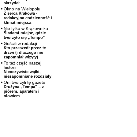
skrzydeł
Okno na Wielopolu
Z serca Krakowa -
redakcyjna codzienność i
klimat miejsca
Nie tylko w Krążowniku
Śladami miejsc, gdzie
tworzyło się „Tempo”
Gościli w redakcji
Kto przeszedł przez te
drzwi (i dlaczego nie
zapomniał wizyty)
To też część naszej
historii
Nieoczywiste wątki,
niezapomniane rozdziały
Oni tworzyli tę gazetę
Drużyna „Tempa“ – z
piórem, aparatem i
ołowiem