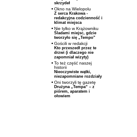
skrzydeł
Okno na Wielopolu
Z serca Krakowa -
redakcyjna codzienność i
klimat miejsca
Nie tylko w Krążowniku
Śladami miejsc, gdzie
tworzyło się „Tempo”
Gościli w redakcji
Kto przeszedł przez te
drzwi (i dlaczego nie
zapomniał wizyty)
To też część naszej
historii
Nieoczywiste wątki,
niezapomniane rozdziały
Oni tworzyli tę gazetę
Drużyna „Tempa“ – z
piórem, aparatem i
ołowiem