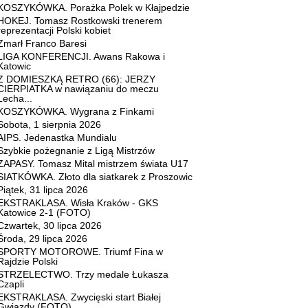
KOSZYKÓWKA. Porażka Polek w Kłajpedzie
HOKEJ. Tomasz Rostkowski trenerem
reprezentacji Polski kobiet
Zmarł Franco Baresi
LIGA KONFERENCJI. Awans Rakowa i
Katowic
Z DOMIESZKĄ RETRO (66): JERZY
CIERPIATKA w nawiązaniu do meczu
Lecha...
KOSZYKÓWKA. Wygrana z Finkami
Sobota, 1 sierpnia 2026
AIPS. Jedenastka Mundialu
Szybkie pożegnanie z Ligą Mistrzów
ZAPASY. Tomasz Mital mistrzem świata U17
SIATKÓWKA. Złoto dla siatkarek z Proszowic
Piątek, 31 lipca 2026
EKSTRAKLASA. Wisła Kraków - GKS
Katowice 2-1 (FOTO)
Czwartek, 30 lipca 2026
Środa, 29 lipca 2026
SPORTY MOTOROWE. Triumf Fina w
Rajdzie Polski
STRZELECTWO. Trzy medale Łukasza
Czapli
EKSTRAKLASA. Zwycięski start Białej
Gwiazdy (FOTO)