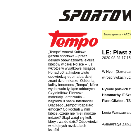
Strona główna
>
ARC
LE: Piast
„Tempo” wraca! Kultowa
gazeta sportowa – przez
2020-08-31 17:15
dekady obowiązkowa lektura
kibiców w całej Polsce – już
wkrótce w wyjątkowej książce.
W Nyon (Szwajcari
Ponad 50 lat historii tytułu
opowiedzą jego najbardziej
w rozgrywkach ucz
znani dziennikarze. Odsłonią
kulisy fenomenu „Tempa”, które
wychowało tysiące oddanych
Rywale polskich 
Czytelników. Pierwsze
Hammarby IF Szto
materiały i archiwalia –
Piast Gliwice - T
najpierw u nas w Internecie!
Dlaczego „Tempo” rozpalało
emocje? Co kochali w nim
Legia Warszawa po
kibice, czego nie mieli nigdzie
indziej? Skąd wziął się kult,
który trwa do dziś? Odpowiedzi
Aktualizacja 1.09
w kolejnych rozdziałach
książki: