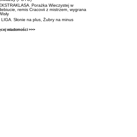
EKSTRAKLASA. Porażka Wieczystej w
debiucie, remis Cracovii z mistrzem, wygrana
Wisły
I LIGA. Słonie na plus, Żubry na minus
ęcej wiadomości >>>