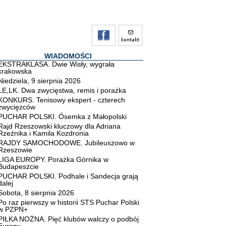
WIADOMOŚCI
EKSTRAKLASA. Dwie Wisły, wygrała
krakowska
Niedziela, 9 sierpnia 2026
LE,LK. Dwa zwycięstwa, remis i porażka
KONKURS. Tenisowy ekspert - czterech
zwycięzców
PUCHAR POLSKI. Ósemka z Małopolski
Rajd Rzeszowski kluczowy dla Adriana
Rzeźnika i Kamila Kozdronia
RAJDY SAMOCHODOWE. Jubileuszowo w
Rzeszowie
LIGA EUROPY. Porażka Górnika w
Budapeszcie
PUCHAR POLSKI. Podhale i Sandecja grają
dalej
Sobota, 8 sierpnia 2026
Po raz pierwszy w historii STS Puchar Polski
w PZPN+
PIŁKA NOŻNA. Pięć klubów walczy o podbój