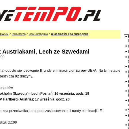
HIWUM
>
Piłka nożna
>
Liga Europejska
>
Wiadomości liga europejska
 z Austriakami, Lech ze Szwedami
:00
a) odbyło się losowanie II rundy eliminacji Ligi Europy UEFA. Na tym etapie
estniczą 92 drużyny.
zespołów:
kholm (Szwecja) - Lech Poznań; 16 września, godz. 19
SV Hartberg (Austria); 17 września, godz. 20
zna przeciwnika jutro, podczas losowania III rundy eliminacji LE.
.2020 21:00