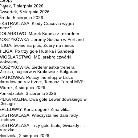
Europy
Piątek, 7 sierpnia 2026
Czwartek, 6 sierpnia 2026
Środa, 5 sierpnia 2026
EKSTRAKLASA. Kiedy Cracovia wygra
mecz?
KOLARSTWO. Marek Kapela z rekordem
KOSZYKÓWKA. Jeremy Sochan w Portland
I LIGA. Słonie na plus, Żubry na minus
II LIGA. Po trzy gole Hutnika i Sandecji
WIOŚLARSTWO. ME: srebro czwórki
podwójnej
KOSZYKÓWKA. Siedemnastka trenera
Milicica, najpierw w Krakowie z Bułgarami
SIATKÓWKA. Polacy triumfują w Lidze
Narodów po raz trzeci, Tomasz Fornal MVP
Wtorek, 4 sierpnia 2026
Poniedziałek, 3 sierpnia 2026
PIŁKA NOŻNA. Dwa gole Lewandowskiego w
Chicago
SPEEDWAY. Kurtz dogonił Zmarzlika
EKSTRAKLASA. Wieczysta nie dała rady
Lechowi
EKSTRAKLASA. Trzy gole Białej Gwiazdy i...
porażka
Niedziela, 2 sierpnia 2026