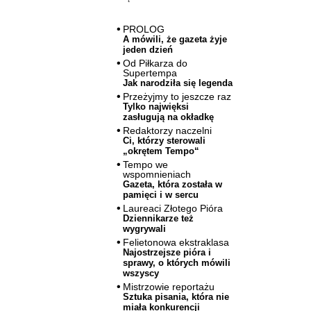
PROLOG
A mówili, że gazeta żyje
jeden dzień
Od Piłkarza do
Supertempa
Jak narodziła się legenda
Przeżyjmy to jeszcze raz
Tylko najwięksi
zasługują na okładkę
Redaktorzy naczelni
Ci, którzy sterowali
„okrętem Tempo“
Tempo we
wspomnieniach
Gazeta, która została w
pamięci i w sercu
Laureaci Złotego Pióra
Dziennikarze też
wygrywali
Felietonowa ekstraklasa
Najostrzejsze pióra i
sprawy, o których mówili
wszyscy
Mistrzowie reportażu
Sztuka pisania, która nie
miała konkurencji