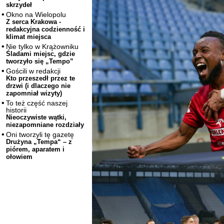
skrzydeł
Okno na Wielopolu
Z serca Krakowa -
redakcyjna codzienność i
klimat miejsca
Nie tylko w Krążowniku
Śladami miejsc, gdzie
tworzyło się „Tempo”
Gościli w redakcji
Kto przeszedł przez te
drzwi (i dlaczego nie
zapomniał wizyty)
To też część naszej
historii
Nieoczywiste wątki,
niezapomniane rozdziały
Oni tworzyli tę gazetę
Drużyna „Tempa“ – z
piórem, aparatem i
ołowiem