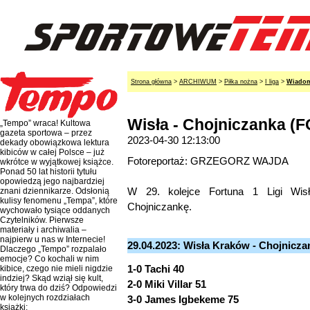
Strona główna
>
ARCHIWUM
>
Piłka nożna
>
I liga
>
Wiadomo
Wisła - Chojniczanka (
„Tempo” wraca! Kultowa
gazeta sportowa – przez
2023-04-30 12:13:00
dekady obowiązkowa lektura
kibiców w całej Polsce – już
Fotoreportaż: GRZEGORZ WAJDA
wkrótce w wyjątkowej książce.
Ponad 50 lat historii tytułu
opowiedzą jego najbardziej
W 29. kolejce Fortuna 1 Ligi Wisł
znani dziennikarze. Odsłonią
kulisy fenomenu „Tempa”, które
Chojniczankę.
wychowało tysiące oddanych
Czytelników. Pierwsze
materiały i archiwalia –
najpierw u nas w Internecie!
29.04.2023: Wisła Kraków - Chojniczan
Dlaczego „Tempo” rozpalało
emocje? Co kochali w nim
1-0 Tachi 40
kibice, czego nie mieli nigdzie
indziej? Skąd wziął się kult,
2-0 Miki Villar 51
który trwa do dziś? Odpowiedzi
w kolejnych rozdziałach
3-0 James Igbekeme 75
książki: