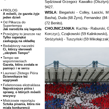
Sędziował Grzegorz Kawałko (Olsztyn). 
9427.
PROLOG
WISŁA
: Biegański - Colley, Łasicki, 
A mówili, że gazeta żyje
Basha), Duda (68 Żyro), Fernandez (84 
jeden dzień
Od Piłkarza do
(72 Benito).
Supertempa
CHOJNICZANKA
: Kuchta - Raburski, 
Jak narodziła się legenda
Korczyc), Czajkowski (59 Kalinkowski),
Przeżyjmy to jeszcze raz
Tylko najwięksi
Stróżyński) - Tuszyński (59 Mikołajczak
zasługują na okładkę
Redaktorzy naczelni
Ci, którzy sterowali
„okrętem Tempo“
Tempo we
wspomnieniach
Gazeta, która została w
pamięci i w sercu
Laureaci Złotego Pióra
Dziennikarze też
wygrywali
Felietonowa ekstraklasa
Najostrzejsze pióra i
sprawy, o których mówili
wszyscy
Mistrzowie reportażu
Sztuka pisania, która nie
miała konkurencji