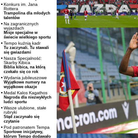
Konkurs im. Jana
Rottera
Trampolina dla młodych
talentów
Na zagranicznych
wyjazdach
Misje specjalne w
świecie wielkiego sportu
Tempo kuźnią kadr
Tu zaczynali. Tu stawali
się gwiazdami
Nasza Specjalność:
Skarby Kibica
Biblia kibica, na którą
czekało się co rok
Wydania jubileuszowe
Wyjątkowe numery na
wyjątkowe okazje
Medal Kalos Kagathos
Nagroda dla niezwykłych
ludzi sportu
Wasze ulubione, stałe
rubryki
Stąd zaczynało się
czytanie
Pod patronatem Tempa
Sportowe inicjatywy,
którym Tempo dodawało