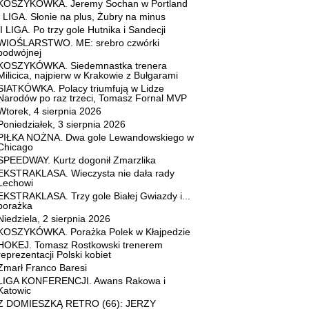
KOSZYKÓWKA. Jeremy Sochan w Portland
I LIGA. Słonie na plus, Żubry na minus
II LIGA. Po trzy gole Hutnika i Sandecji
WIOŚLARSTWO. ME: srebro czwórki
podwójnej
KOSZYKÓWKA. Siedemnastka trenera
Milicica, najpierw w Krakowie z Bułgarami
SIATKÓWKA. Polacy triumfują w Lidze
Narodów po raz trzeci, Tomasz Fornal MVP
Wtorek, 4 sierpnia 2026
Poniedziałek, 3 sierpnia 2026
PIŁKA NOŻNA. Dwa gole Lewandowskiego w
Chicago
SPEEDWAY. Kurtz dogonił Zmarzlika
EKSTRAKLASA. Wieczysta nie dała rady
Lechowi
EKSTRAKLASA. Trzy gole Białej Gwiazdy i...
porażka
Niedziela, 2 sierpnia 2026
KOSZYKÓWKA. Porażka Polek w Kłajpedzie
HOKEJ. Tomasz Rostkowski trenerem
reprezentacji Polski kobiet
Zmarł Franco Baresi
LIGA KONFERENCJI. Awans Rakowa i
Katowic
Z DOMIESZKĄ RETRO (66): JERZY