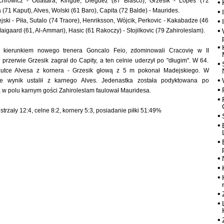
chrowicz - Ouattara, Kingue, Dieguez (87 Blasco), Grzesik - Lopes (72
71 Kaput), Alves, Wolski (61 Baro), Capita (72 Balde) - Maurides.
jski - Piła, Sutalo (74 Traore), Henriksson, Wójcik, Perkovic - Kakabadze (46
aigaard (61, Al-Ammari), Hasic (61 Rakoczy) - Stojilkovic (79 Zahiroleslam).
 kierunkiem nowego trenera Goncalo Feio, zdominowali Cracovię w II
 przerwie Grzesik zagrał do Capity, a ten celnie uderzył po "długim". W 64.
zutce Alvesa z kornera - Grzesik głową z 5 m pokonał Madejskiego. W
ie wynik ustalił z karnego Alves. Jedenastka została podyktowana po
, w polu karnym gości Zahiroleslam faulował Mauridesa.
strzały 12:4, celne 8:2, kornery 5:3, posiadanie piłki 51:49%