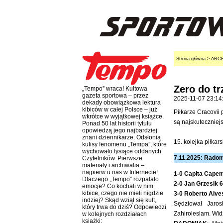
Strona główna
>
ARC
Zero do t
„Tempo” wraca! Kultowa
gazeta sportowa – przez
2025-11-07 23:14
dekady obowiązkowa lektura
kibiców w całej Polsce – już
Piłkarze Cracovi
wkrótce w wyjątkowej książce.
są najskuteczniejs
Ponad 50 lat historii tytułu
opowiedzą jego najbardziej
znani dziennikarze. Odsłonią
15. kolejka piłkars
kulisy fenomenu „Tempa”, które
wychowało tysiące oddanych
7.11.2025: Radomi
Czytelników. Pierwsze
materiały i archiwalia –
najpierw u nas w Internecie!
1-0 Capita Cape
Dlaczego „Tempo” rozpalało
2-0 Jan Grzesik 
emocje? Co kochali w nim
kibice, czego nie mieli nigdzie
3-0 Roberto Alve
indziej? Skąd wziął się kult,
Sędziował Jarosł
który trwa do dziś? Odpowiedzi
Zahiroleslam. Wi
w kolejnych rozdziałach
książki: