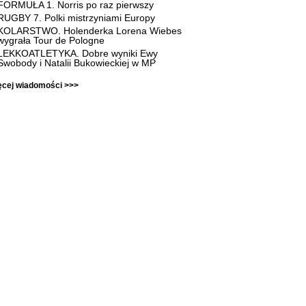
FORMUŁA 1. Norris po raz pierwszy
RUGBY 7. Polki mistrzyniami Europy
KOLARSTWO. Holenderka Lorena Wiebes
wygrała Tour de Pologne
LEKKOATLETYKA. Dobre wyniki Ewy
Swobody i Natalii Bukowieckiej w MP
ęcej wiadomości >>>