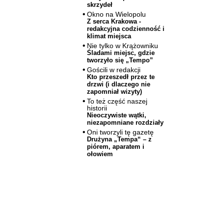
skrzydeł
Okno na Wielopolu
Z serca Krakowa -
redakcyjna codzienność i
klimat miejsca
Nie tylko w Krążowniku
Śladami miejsc, gdzie
tworzyło się „Tempo”
Gościli w redakcji
Kto przeszedł przez te
drzwi (i dlaczego nie
zapomniał wizyty)
To też część naszej
historii
Nieoczywiste wątki,
niezapomniane rozdziały
Oni tworzyli tę gazetę
Drużyna „Tempa“ – z
piórem, aparatem i
ołowiem