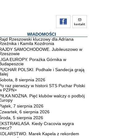
WIADOMOŚCI
Rajd Rzeszowski kluczowy dla Adriana
Rzeźnika i Kamila Kozdronia
RAJDY SAMOCHODOWE. Jubileuszowo w
Rzeszowie
LIGA EUROPY. Porażka Górnika w
Budapeszcie
PUCHAR POLSKI. Podhale i Sandecja grają
dalej
Sobota, 8 sierpnia 2026
Po raz pierwszy w historii STS Puchar Polski
w PZPN+
PIŁKA NOŻNA. Pięć klubów walczy o podbój
Europy
Piątek, 7 sierpnia 2026
Czwartek, 6 sierpnia 2026
Środa, 5 sierpnia 2026
EKSTRAKLASA. Kiedy Cracovia wygra
mecz?
KOLARSTWO. Marek Kapela z rekordem