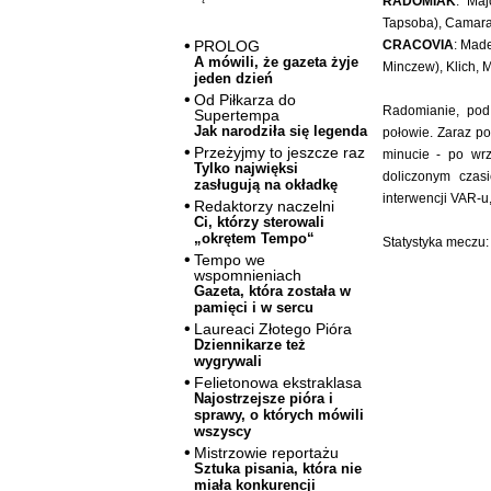
RADOMIAK
: Maj
Tapsoba), Camara (
CRACOVIA
: Made
PROLOG
A mówili, że gazeta żyje
Minczew), Klich, M
jeden dzień
Od Piłkarza do
Radomianie, pod
Supertempa
Jak narodziła się legenda
połowie. Zaraz po
Przeżyjmy to jeszcze raz
minucie - po wr
Tylko najwięksi
doliczonym czas
zasługują na okładkę
interwencji VAR-u
Redaktorzy naczelni
Ci, którzy sterowali
„okrętem Tempo“
Statystyka meczu: 
Tempo we
wspomnieniach
Gazeta, która została w
pamięci i w sercu
Laureaci Złotego Pióra
Dziennikarze też
wygrywali
Felietonowa ekstraklasa
Najostrzejsze pióra i
sprawy, o których mówili
wszyscy
Mistrzowie reportażu
Sztuka pisania, która nie
miała konkurencji