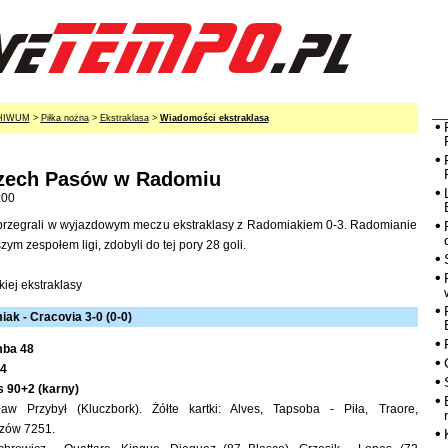
HIWUM
>
Piłka nożna
>
Ekstraklasa
>
Wiadomości ekstraklasa
rzech Pasów w Radomiu
:00
i przegrali w wyjazdowym meczu ekstraklasy z Radomiakiem 0-3. Radomianie
zym zespołem ligi, zdobyli do tej pory 28 goli.
kiej ekstraklasy
ak - Cracovia 3-0 (0-0)
mba 48
64
s 90+2 (karny)
aw Przybył (Kluczbork). Żółte kartki: Alves, Tapsoba - Piła, Traore,
dzów 7251.