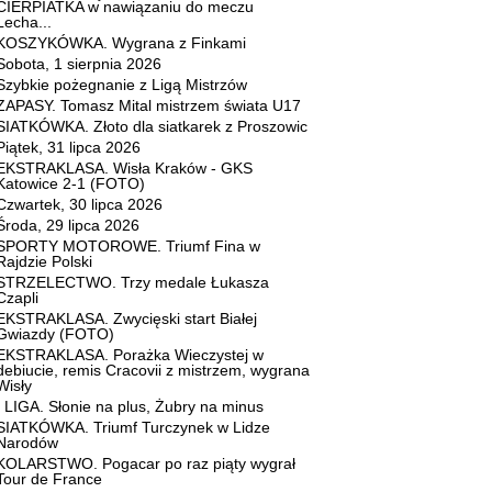
CIERPIATKA w nawiązaniu do meczu
Lecha...
KOSZYKÓWKA. Wygrana z Finkami
Sobota, 1 sierpnia 2026
Szybkie pożegnanie z Ligą Mistrzów
ZAPASY. Tomasz Mital mistrzem świata U17
SIATKÓWKA. Złoto dla siatkarek z Proszowic
Piątek, 31 lipca 2026
EKSTRAKLASA. Wisła Kraków - GKS
Katowice 2-1 (FOTO)
Czwartek, 30 lipca 2026
Środa, 29 lipca 2026
SPORTY MOTOROWE. Triumf Fina w
Rajdzie Polski
STRZELECTWO. Trzy medale Łukasza
Czapli
EKSTRAKLASA. Zwycięski start Białej
Gwiazdy (FOTO)
EKSTRAKLASA. Porażka Wieczystej w
debiucie, remis Cracovii z mistrzem, wygrana
Wisły
I LIGA. Słonie na plus, Żubry na minus
SIATKÓWKA. Triumf Turczynek w Lidze
Narodów
KOLARSTWO. Pogacar po raz piąty wygrał
Tour de France