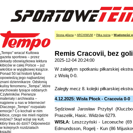
Strona główna
>
ARCHIWUM
>
Piłka nożna
>
Wiadomości p
Remis Cracovii, bez gol
„Tempo” wraca! Kultowa
gazeta sportowa – przez
2025-12-04 20:24:00
dekady obowiązkowa lektura
kibiców w całej Polsce – już
W zaległym spotkaniu piłkarskiej ekst
wkrótce w wyjątkowej książce.
Ponad 50 lat historii tytułu
z Wisłą 0-0.
opowiedzą jego najbardziej
znani dziennikarze. Odsłonią
kulisy fenomenu „Tempa”, które
Zaległy mecz 8. kolejki piłkarskiej ekstr
wychowało tysiące oddanych
Czytelników. Pierwsze
4.12.2025: Wisła Płock - Cracovia 0-0
materiały i archiwalia –
najpierw u nas w Internecie!
Dlaczego „Tempo” rozpalało
Sędziował Jarosław Przybył (Kluczbor
emocje? Co kochali w nim
Praszelik, Hasic. Widzów 6279.
kibice, czego nie mieli nigdzie
indziej? Skąd wziął się kult,
WISŁA
: Leszczyński - Lecoeuche (69 
który trwa do dziś? Odpowiedzi
w kolejnych rozdziałach
Edmundsson, Rogelj - Kun (86 Mijusko
książki: