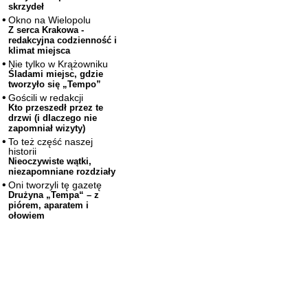
skrzydeł
Okno na Wielopolu
Z serca Krakowa -
redakcyjna codzienność i
klimat miejsca
Nie tylko w Krążowniku
Śladami miejsc, gdzie
tworzyło się „Tempo”
Gościli w redakcji
Kto przeszedł przez te
drzwi (i dlaczego nie
zapomniał wizyty)
To też część naszej
historii
Nieoczywiste wątki,
niezapomniane rozdziały
Oni tworzyli tę gazetę
Drużyna „Tempa“ – z
piórem, aparatem i
ołowiem