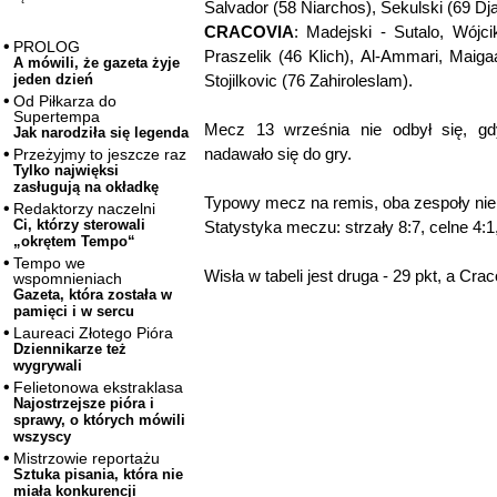
Salvador (58 Niarchos), Sekulski (69 Dja
CRACOVIA
: Madejski - Sutalo, Wójci
PROLOG
Praszelik (46 Klich), Al-Ammari, Maiga
A mówili, że gazeta żyje
Stojilkovic (76 Zahiroleslam).
jeden dzień
Od Piłkarza do
Supertempa
Mecz 13 września nie odbył się, g
Jak narodziła się legenda
nadawało się do gry.
Przeżyjmy to jeszcze raz
Tylko najwięksi
zasługują na okładkę
Typowy mecz na remis, oba zespoły nie 
Redaktorzy naczelni
Ci, którzy sterowali
Statystyka meczu: strzały 8:7, celne 4:1
„okrętem Tempo“
Tempo we
Wisła w tabeli jest druga - 29 pkt, a Cra
wspomnieniach
Gazeta, która została w
pamięci i w sercu
Laureaci Złotego Pióra
Dziennikarze też
wygrywali
Felietonowa ekstraklasa
Najostrzejsze pióra i
sprawy, o których mówili
wszyscy
Mistrzowie reportażu
Sztuka pisania, która nie
miała konkurencji